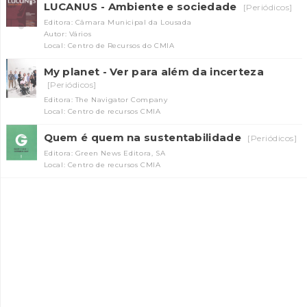
LUCANUS - Ambiente e sociedade
[Periódicos]
Editora: Câmara Municipal da Lousada
Autor: Vários
Local: Centro de Recursos do CMIA
My planet - Ver para além da incerteza
[Periódicos]
Editora: The Navigator Company
Local: Centro de recursos CMIA
INANCIAMENTO
Quem é quem na sustentabilidade
[Periódicos]
Editora: Green News Editora, SA
Local: Centro de recursos CMIA