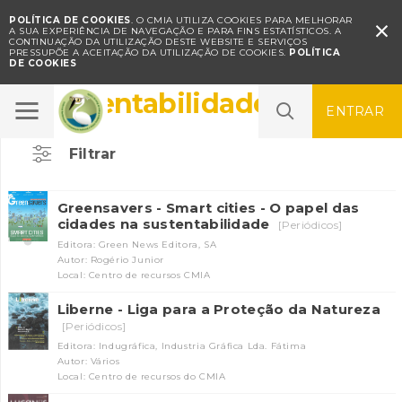
POLÍTICA DE COOKIES
. O CMIA UTILIZA COOKIES PARA MELHORAR

A SUA EXPERIÊNCIA DE NAVEGAÇÃO E PARA FINS ESTATÍSTICOS.
A
CONTINUAÇÃO DA UTILIZAÇÃO DESTE WEBSITE E SERVIÇOS
PRESSUPÕE A ACEITAÇÃO DA UTILIZAÇÃO DE COOKIES.
POLÍTICA
DE COOKIES
Sustentabilidade
ENTRAR
Filtrar
Greensavers - Smart cities - O papel das
cidades na sustentabilidade
[Periódicos]
Editora: Green News Editora, SA
Autor: Rogério Junior
Local: Centro de recursos CMIA
Liberne - Liga para a Proteção da Natureza
[Periódicos]
Editora: Indugráfica, Industria Gráfica Lda. Fátima
Autor: Vários
Local: Centro de recursos do CMIA