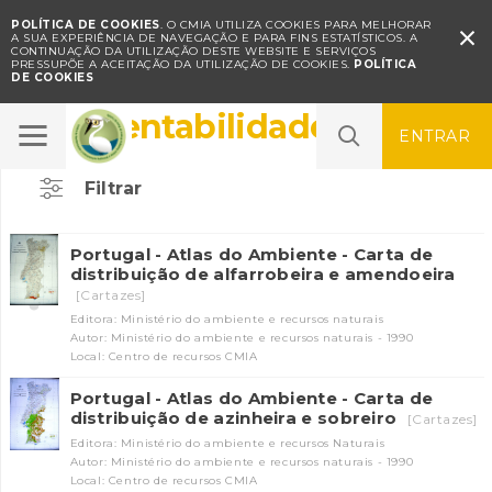
POLÍTICA DE COOKIES
. O CMIA UTILIZA COOKIES PARA MELHORAR

A SUA EXPERIÊNCIA DE NAVEGAÇÃO E PARA FINS ESTATÍSTICOS.
A
CONTINUAÇÃO DA UTILIZAÇÃO DESTE WEBSITE E SERVIÇOS
PRESSUPÕE A ACEITAÇÃO DA UTILIZAÇÃO DE COOKIES.
POLÍTICA
DE COOKIES
Sustentabilidade
ENTRAR
Filtrar
Portugal - Atlas do Ambiente - Carta de
distribuição de alfarrobeira e amendoeira
[Cartazes]
Editora: Ministério do ambiente e recursos naturais
Autor: Ministério do ambiente e recursos naturais - 1990
Local: Centro de recursos CMIA
Portugal - Atlas do Ambiente - Carta de
distribuição de azinheira e sobreiro
[Cartazes]
Editora: Ministério do ambiente e recursos Naturais
Autor: Ministério do ambiente e recursos naturais - 1990
Local: Centro de recursos CMIA