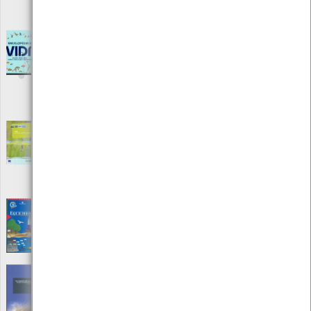
Autor: Vários
Local: Centro de Recursos do CMIA
Enciclopédia da vida - Minutos, meses, anos
- Quanto tempo dura a vida na Terra?
[Livros]
Editora: Porto Editora
Autor: Graham L. Banes
Local: Centro de Recursos do CMIA
ISBN: 978-0-7534-3374-0
Environment Policy Review 2006
[Livros]
Editora: Comissão Europeia
Autor: Publications Office
Local: Centro de Recursos do CMIA
ISBN: 92-79-03914-8
Equilibrios
[Audiovisuais]
Editora: Atlantis Video-Quercus
Autor: Domingos Monteiro
Local: Centro de recursos CMIA
Estratégia da CEE-ONU para a educação
para o desenvolvimento sustentável
[Livros]
Editora: Instituto do Ambiente