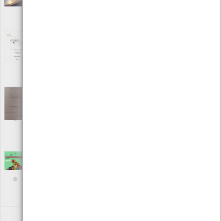
Autor: Instituto do Ambiente
Local: Centro de Recursos do CMIA
ISBN: 972-8577-28-1
Estruturação, organização e produção de
um SIG para o PEUVC
[Teses e estudos]
Editora: Escola Superior Agrária de Ponte de Lima
Autor: Daniel Alexandre Vieira Alves
Local: Centro de recursos CMIA
Estudos de base para a implementação de
um sistema de gestão ambiental no CMIA de
Viana do Castelo
[Teses e estudos]
Editora: Instituto Politécnico de Viana do Castelo
Autor: Bruno Miguel Amorim Rodrigues
Local: Centro de recursos CMIA
Eu tenho uma mochila ecológica
[Livros]
Editora: Circulo de Leitores
Autor: Jean-René Gombert e Mélisande Luthringer
Local: Centro de Recursos do CMIA
ISBN: 978-972-42-4756-4