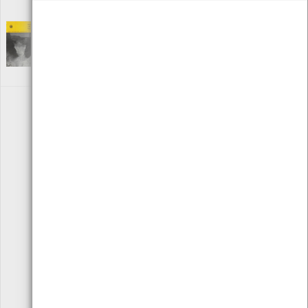
ISBN: 972-756-939-0
Weather and Water
[Livros]
Editora: Organismo Meteorológico Mundial
Autor: Organização Meteorológica Mundial
Local: Centro de Recursos do CMIA
«
1
2
3
4
»