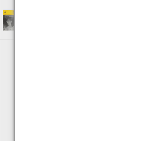
ISBN: 972-756-939-0
Weather and Water
[Livros]
Editora: Organismo Meteorológico Mundial
Autor: Organização Meteorológica Mundial
Local: Centro de Recursos do CMIA
«
1
2
3
4
»