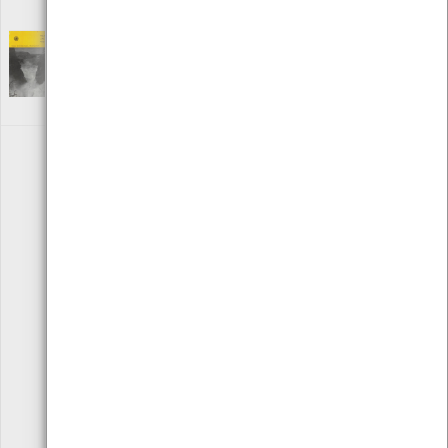
ISBN: 972-756-939-0
Weather and Water
[Livros]
Editora: Organismo Meteorológico Mundial
Autor: Organização Meteorológica Mundial
Local: Centro de Recursos do CMIA
«
1
2
3
4
»