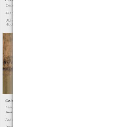
Cecropis rufula
Amanita muscaria
Autóctone
Última observação por:
1
17
Nicole Viana
Última observação por:
Nicole Viana
Galeirão-comum
Papa-moscas-preto
Fulica atra
Ficedula hypoleuca
[Residente]
[Migrador]
Autóctone
Autóctone
5
12