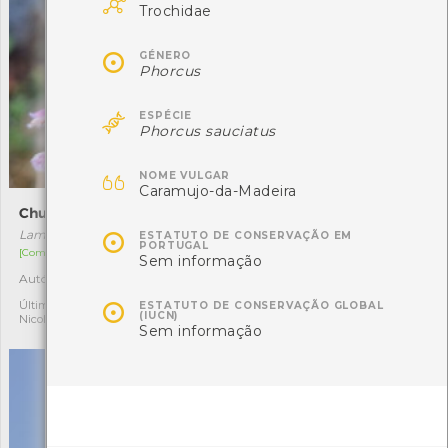

Trochidae

GÉNERO
Phorcus

ESPÉCIE
Phorcus sauciatus

NOME VULGAR
Caramujo-da-Madeira
Chuchas
Borboleta-colibri-riscada

Lamium maculatum
Hyles livornica
ESTATUTO DE CONSERVAÇÃO EM
PORTUGAL
[Comum]
[Migrador]
Sem informação
Autóctone
Última observação por:
2
2
Nicole Viana

Última observação por:
ESTATUTO DE CONSERVAÇÃO GLOBAL
(IUCN)
Nicole Viana
Sem informação