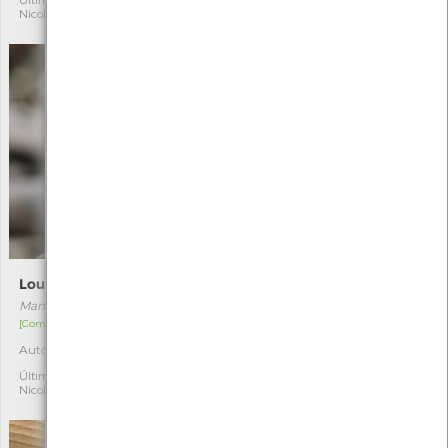
Última observação por:
Última observação por:
Nicole Viana
Nicole Viana
Louva-a-deus
Guincho-comum
Mantis religiosa
Chroicocephalus ridibundus
[Comum]
[Migrador]
Autóctone
Autóctone
11
15
Última observação por:
Última observação por:
Nicole Viana
Nicole Viana