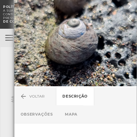

POLÍTICA DE COOKIES
. O CMIA UTILIZA COOKIES PARA MELHORAR

A SUA EXPERIÊNCIA DE NAVEGAÇÃO E PARA FINS ESTATÍSTICOS.
A
CONTINUAÇÃO DA UTILIZAÇÃO DESTE WEBSITE E SERVIÇOS

PRESSUPÕE A ACEITAÇÃO DA UTILIZAÇÃO DE COOKIES.
POLÍTICA
DE COOKIES
BioRegisto
ENTRAR
]
1/1
TERMOS DE UTILIZAÇÃO
GALERIA [
SUBMETER OBSERVAÇÃO
VOLTAR
DESCRIÇÃO
Pesquisa
OBSERVAÇÕES
MAPA