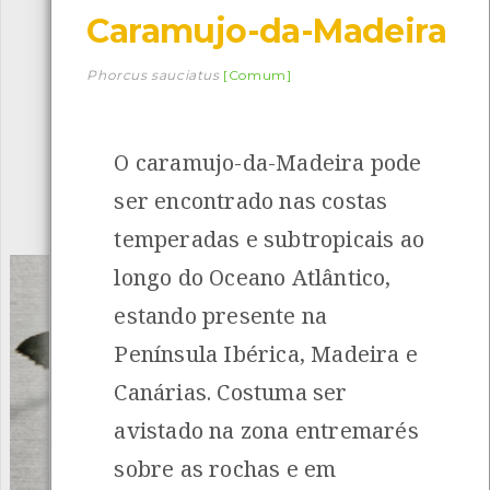
Caramujo-da-Madeira
Descarregar a app BioRegisto
Phorcus sauciatus
[Comum]
O caramujo-da-Madeira pode
1056
Espécies
4839
Observações
ser encontrado nas costas
INANCIAMENTO
temperadas e subtropicais ao
longo do Oceano Atlântico,
estando presente na
Península Ibérica, Madeira e
Canárias. Costuma ser
avistado na zona entremarés
sobre as rochas e em