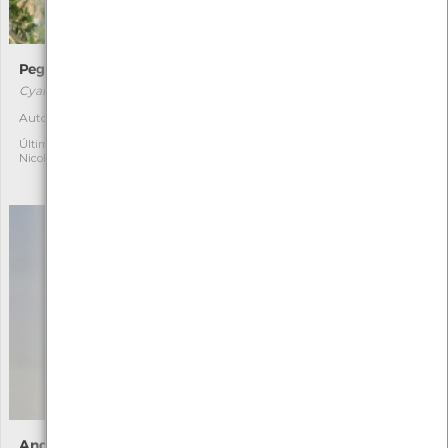
Pega-azul
Prunela
Cyanopica cooki
Prunella vulgaris
[Comum]
Autóctone
1
Autóctone
3
Última observação por:
Nicole Viana
Última observação por:
Nicole Viana
Andorinha-ruiva
Amanita-mata-moscas