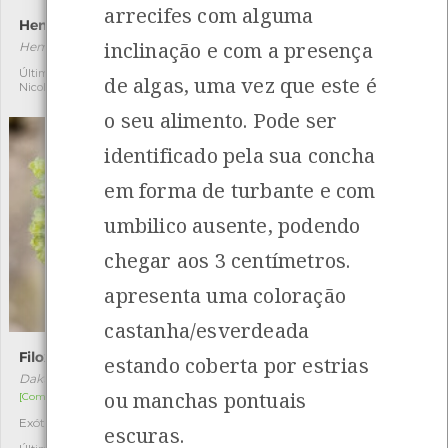
arrecifes com alguma
Hemithea aestivaria
Tritia incrassata
inclinação e com a presença
Hemithea aestivaria
Tritia incrassata
Última observação por:
Última observação por:
1
1
de algas, uma vez que este é
Nicole Viana
Nicole Viana
o seu alimento. Pode ser
identificado pela sua concha
em forma de turbante e com
umbilico ausente, podendo
chegar aos 3 centímetros.
apresenta uma coloração
castanha/esverdeada
Filoxera
Craca
estando coberta por estrias
Daktulosphaira vitifoliae
Chthamalus montagui
ou manchas pontuais
[Comum]
[Comum]
Exótica
Autóctone
2
4
escuras.