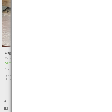
Osga-comum
Libélula-púrpua
Tarentola mauritanica
Trithemis annulata
[Comum]
Autóctone
4
Autóctone
4
Última observação por:
Nicole Viana
Última observação por:
Nicole Viana
«
1
2
3
4
5
6
7
8
...
52
53
»