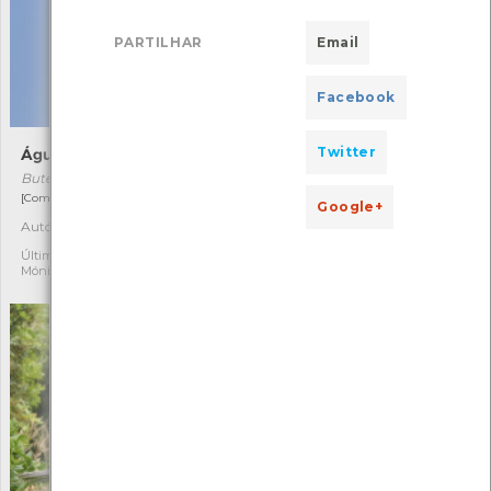
PARTILHAR
Email
Facebook
Twitter
Águia-de-asa-redonda
Caramujo-da-Madeira
Buteo buteo
Phorcus sauciatus
[Comum e residente]
[Comum]
Google+
Autóctone
Autóctone
26
2
Última observação por:
Última observação por:
Mónica Rocha
Nicole Viana