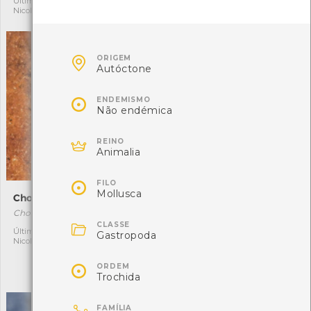
Última observação por:
Última observação por:
Nicole Viana
Nicole Viana

ORIGEM
Autóctone

ENDEMISMO
Não endémica

REINO
Animalia

FILO
Mollusca
Chondracanthus teedei
Tritia reticulata
Chondracanthus teedei
Tritia reticulata

CLASSE
[Comum]
Última observação por:
1
Gastropoda
Nicole Viana
Autóctone
3
Última observação por:

ORDEM
Nicole Viana
Trochida
FAMÍLIA