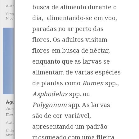
busca de alimento durante o
Autóctone
Última observação por:
2
2
Nicole Viana
Última observação por:
dia, alimentando-se em voo,
Nicole Viana
paradas no ar perto das
flores. Os adultos visitam
flores em busca de néctar,
enquanto que as larvas se
alimentam de várias espécies
de plantas como
Rumex
spp.,
Asphodelus
spp. ou
Águia-de-asa-redonda
Caramujo-da-Madeira
Polygonum
spp. As larvas
Buteo buteo
Phorcus sauciatus
são de cor variável,
[Comum e residente]
[Comum]
Autóctone
Autóctone
26
2
apresentando um padrão
Última observação por:
Última observação por:
Mónica Rocha
Nicole Viana
mosqueado com uma fileira