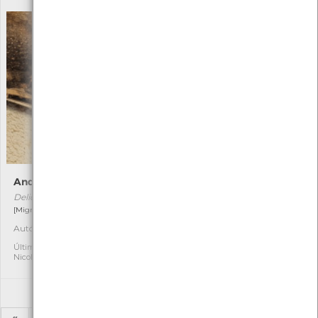
Andorinha-dos-beirais
Caranguejo-porcelana
Delichon urbicum
Porcellana platycheles
[Migrador]
[Comum]
Autóctone
Autóctone
5
4
Última observação por:
Última observação por:
Nicole Viana
Nicole Viana