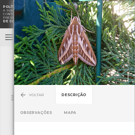

POLÍTICA DE COOKIES
. O CMIA UTILIZA COOKIES PARA MELHORAR

A SUA EXPERIÊNCIA DE NAVEGAÇÃO E PARA FINS ESTATÍSTICOS.
A
CONTINUAÇÃO DA UTILIZAÇÃO DESTE WEBSITE E SERVIÇOS

PRESSUPÕE A ACEITAÇÃO DA UTILIZAÇÃO DE COOKIES.
POLÍTICA
DE COOKIES
BioRegisto
ENTRAR
]
1/1
TERMOS DE UTILIZAÇÃO
GALERIA [
SUBMETER OBSERVAÇÃO
VOLTAR
DESCRIÇÃO
Pesquisa
OBSERVAÇÕES
MAPA