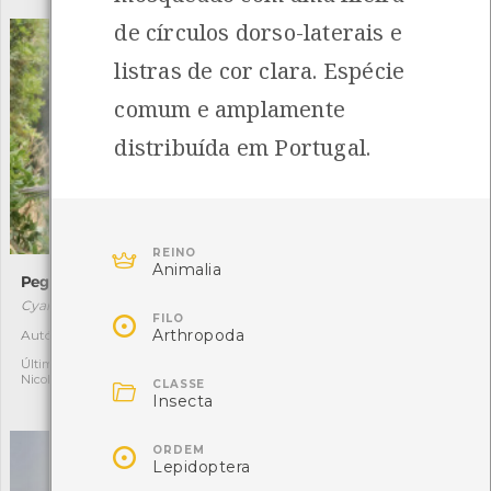
de círculos dorso-laterais e
listras de cor clara. Espécie
comum e amplamente
distribuída em Portugal.

REINO
Animalia
Pega-azul
Prunela
Cyanopica cooki
Prunella vulgaris

FILO
[Comum]
Arthropoda
Autóctone
1
Autóctone
3
Última observação por:
Nicole Viana

Última observação por:
CLASSE
Nicole Viana
Insecta

ORDEM
Lepidoptera