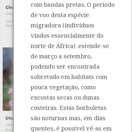
com bandas pretas. O período
Chondracanthus teedei
Tritia reticulata
de voo desta espécie
Chondracanthus teedei
Tritia reticulata
[Comum]
Última observação por:
1
migradora (indivíduos
Nicole Viana
Autóctone
3
vindos essencialmente do
Última observação por:
Nicole Viana
norte de África) .estende-se
de março a setembro,
podendo ser encontrada
sobretudo em habitats com
pouca vegetação, como
encostas secas ou dunas
costeiras. Estas borboletas
são noturnas mas, em dias
Chuchas
Borboleta-colibri-riscada
Lamium maculatum
Hyles livornica
quentes, é possível vê-as em
[Comum]
[Migrador]