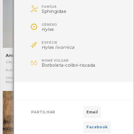

FAMÍLIA
Sphingidae

GÉNERO
Hyles

ESPÉCIE
Hyles livornica
Andorinha-ruiva
Amanita-mata-moscas

NOME VULGAR
Cecropis rufula
Amanita muscaria
Borboleta-colibri-riscada
Autóctone
Última observação por:
1
17
Nicole Viana
Última observação por:
Nicole Viana
PARTILHAR
Email
Facebook