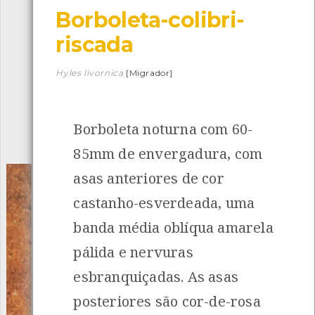
Borboleta-colibri-
Descarregar a app BioRegisto
riscada
Hyles livornica
[Migrador]
1056
Espécies
4829
Observações
Borboleta noturna com 60-
INANCIAMENTO
85mm de envergadura, com
asas anteriores de cor
castanho-esverdeada, uma
banda média oblíqua amarela
pálida e nervuras
esbranquiçadas. As asas
posteriores são cor-de-rosa