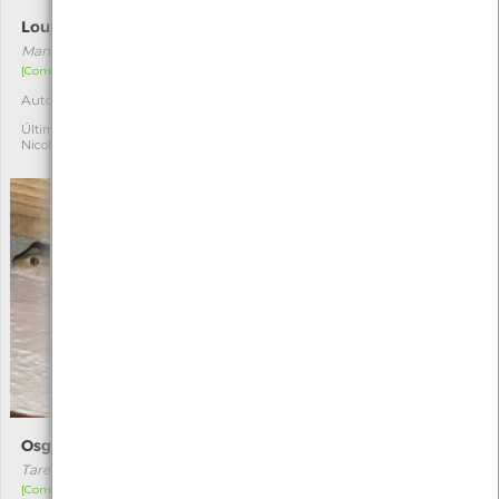
Louva-a-deus
Guincho-comum
Mantis religiosa
Chroicocephalus ridibundus
[Comum]
[Migrador]
Autóctone
Autóctone
11
15
Última observação por:
Última observação por:
Nicole Viana
Nicole Viana
Osga-comum
Libélula-púrpua
Tarentola mauritanica
Trithemis annulata
[Comum]