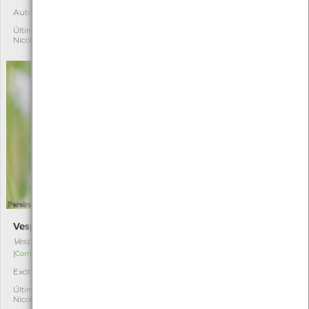
Autóctone
4
Autóctone
4
Última observação por:
Nicole Viana
Última observação por:
Nicole Viana
Vespa-asiática
Ortrétum-dos-ribeiros
Vespa velutina
Orthetrum coerulescens
[Comum]
[Comum]
Exótica invasora
Autóctone
6
6
Última observação por:
Última observação por:
Nicole Viana
Nicole Viana