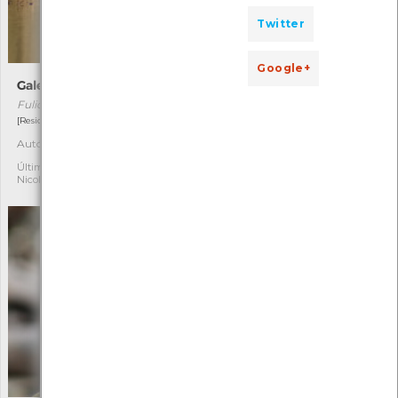
Twitter
Google+
Galeirão-comum
Papa-moscas-preto
Fulica atra
Ficedula hypoleuca
[Residente]
[Migrador]
Autóctone
Autóctone
5
12
Última observação por:
Última observação por:
Nicole Viana
Nicole Viana