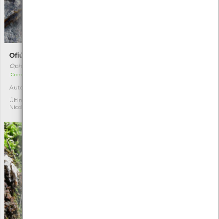
Ofiúro
Milhafre-preto
Ophiothrix fragilis
Milvus migrans
[Comum]
[Migrador]
Autóctone
Autóctone
4
6
Última observação por:
Última observação por:
Nicole Viana
Nicole Viana