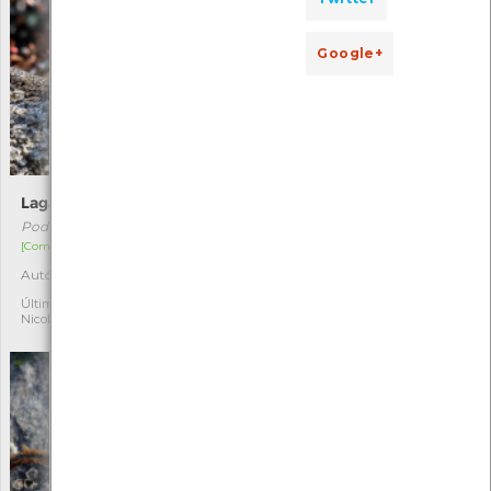
Google+
Lagartixa-lusitânica
Caranguejo-mármore
Podarcis lusitanicus
Pachygrapsus marmoratus
[Comum]
[Comum]
Autóctone
Autóctone
11
10
Última observação por:
Última observação por:
Nicole Viana
Nicole Viana