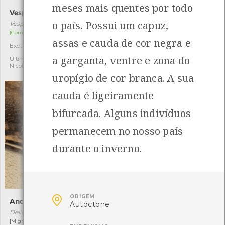
meses mais quentes por todo
Vespa-asiática
Ortrétum-dos-ribeiros
o país. Possui um capuz,
Vespa velutina
Orthetrum coerulescens
[Comum]
[Comum]
assas e cauda de cor negra e
Exótica invasora
Autóctone
6
6
a garganta, ventre e zona do
Última observação por:
Última observação por:
Nicole Viana
Nicole Viana
uropígio de cor branca. A sua
cauda é ligeiramente
bifurcada. Alguns indivíduos
permanecem no nosso país
durante o inverno.

ORIGEM
Andorinha-dos-beirais
Caranguejo-porcelana
Autóctone
Delichon urbicum
Porcellana platycheles
[Migrador]
[Comum]