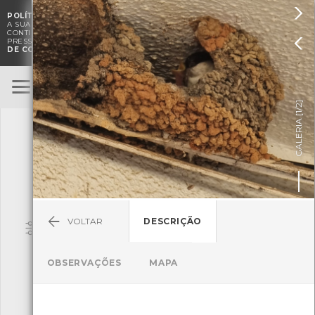

POLÍTICA DE COOKIES
. O CMIA UTILIZA COOKIES PARA MELHORAR

A SUA EXPERIÊNCIA DE NAVEGAÇÃO E PARA FINS ESTATÍSTICOS.
A
CONTINUAÇÃO DA UTILIZAÇÃO DESTE WEBSITE E SERVIÇOS

PRESSUPÕE A ACEITAÇÃO DA UTILIZAÇÃO DE COOKIES.
POLÍTICA
DE COOKIES
BioRegisto
ENTRAR
]
1/2
TERMOS DE UTILIZAÇÃO
GALERIA [
SUBMETER OBSERVAÇÃO
VOLTAR
DESCRIÇÃO
Pesquisa
OBSERVAÇÕES
MAPA