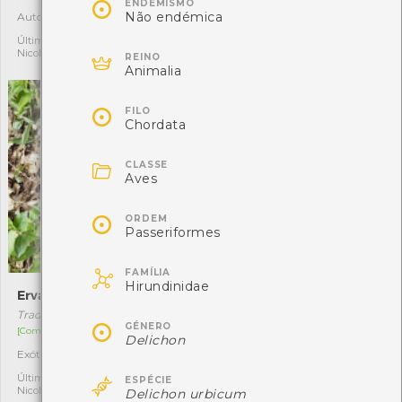

ENDEMISMO
Não endémica
Autóctone
Autóctone
5
4
Última observação por:
Última observação por:
Nicole Viana
Nicole Viana

REINO
Animalia

FILO
Chordata

CLASSE
Aves

ORDEM
Passeriformes

FAMÍLIA
Hirundinidae
Erva-da-fortuna
Xantho hydrophilus
Tradescantia fluminensis
Xantho hydrophilus

GÉNERO
[Comum]
Delichon
Autóctone
4
Exótica invasora
6
Última observação por:
Nicole Viana

Última observação por:
ESPÉCIE
Nicole Viana
Delichon urbicum