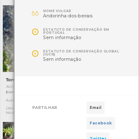

NOME VULGAR
Andorinha-dos-beirais

ESTATUTO DE CONSERVAÇÃO EM
PORTUGAL
Sem informação

ESTATUTO DE CONSERVAÇÃO GLOBAL
(IUCN)
Sem informação
Tomate-do-mar
Gaiteiro-azul
Actinia equina
Calopteryx virgo
[Comum e residente]
[Comum]
Autóctone
Autóctone
15
19
PARTILHAR
Email
Última observação por:
Última observação por:
Nicole Viana
Nicole Viana
Facebook
Twitter