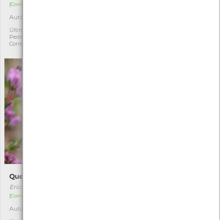
[Comum]
[Comum]
Autóctone
Autóctone
3
36
Última observação por:
Última observação por:
Pedro Jorge Nogueira
Mónica Rocha
Correia
Queiró
Lagarto-de-água
Erica umbellata
Lacerta schreiberi
[Comum]
[Residente]
Autóctone
Autóctone
4
15