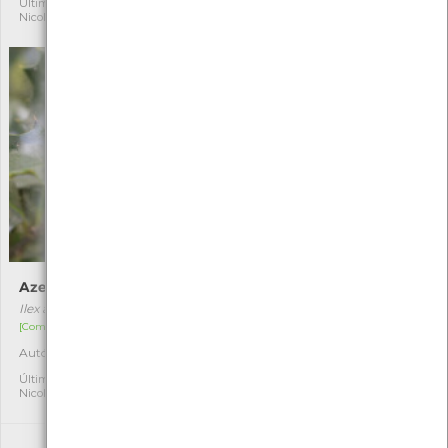
Última observação por:
Última observação por:
Nicole Viana
Nicole Viana
Azevinho
Narciso-bravo
Ilex aquifolium
Narcissus triandrus
[Comum]
[Comum]
Autóctone
Autóctone
4
6
Última observação por:
Última observação por:
Nicole Viana
Nicole Viana