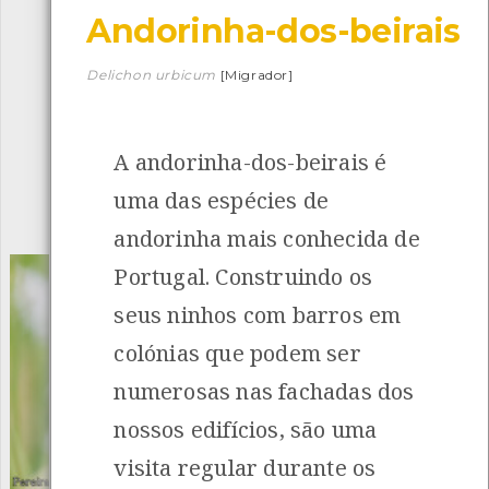
Andorinha-dos-beirais
Descarregar a app BioRegisto
Delichon urbicum
[Migrador]
A andorinha-dos-beirais é
1056
Espécies
4839
Observações
uma das espécies de
INANCIAMENTO
andorinha mais conhecida de
Portugal. Construindo os
seus ninhos com barros em
colónias que podem ser
numerosas nas fachadas dos
nossos edifícios, são uma
visita regular durante os