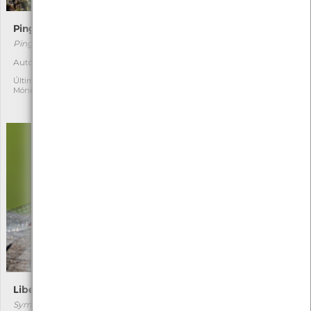
Pinguícula
Gladíolo-do-monte
Pinguicula lusitanica
Gladiolus illyricus
[Comum]
Autóctone
1
Autóctone
2
Última observação por:
Mónica Rocha
Última observação por:
Mónica Rocha
Libélula-cor-de-sangue
Rã-verde
Sympetrum sanguineum
Pelophylax perezi