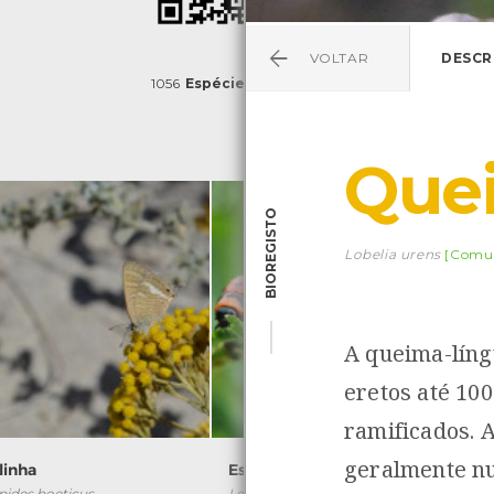
VOLTAR
DESCR
1056
Espécies
4829
Observações
Que
BIOREGISTO
Lobelia urens
[Comu
A queima-líng
eretos até 10
ramificados. A
geralmente n
linha
Escaravelho-da-batata
ides boeticus
Leptinotarsa decemlineata