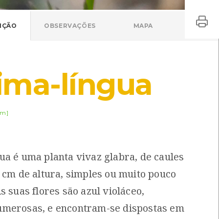
IÇÃO
OBSERVAÇÕES
MAPA
ima-língua
m]
ua é uma planta vivaz glabra, de caules
0 cm de altura, simples ou muito pouco
s suas flores são azul violáceo,
umerosas, e encontram-se dispostas em
Spilosoma lubricipeda
Nicrophorus vespillo
Spilosoma lubricipeda
Nicrophorus vespillo