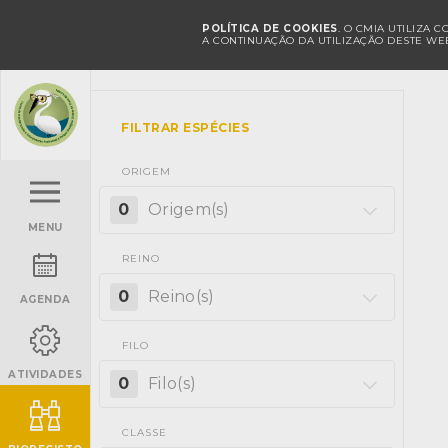
POLÍTICA DE COOKIES
. O CMIA UTILIZA 
A CONTINUAÇÃO DA UTILIZAÇÃO DESTE WEB
FILTRAR ESPÉCIES
ORIGEM
0
Origem(s)
MENU
REINO
0
Reino(s)
AGENDA
FILO
ATIVIDADES
0
Filo(s)
CLASSE