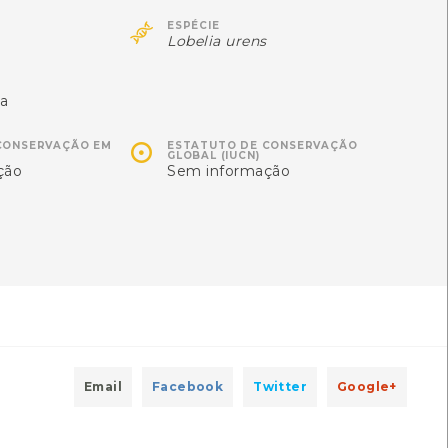
Autóctone
Autóctone
1
1

ESPÉCIE
Lobelia urens
ltima observação por: Nicole
Última observação por:
Viana
Mónica Rocha
ua

CONSERVAÇÃO EM
ESTATUTO DE CONSERVAÇÃO
GLOBAL (IUCN)
ção
Sem informação
Besouro-tigre-verde
Bétula
Email
Facebook
Twitter
Google+
Cicindela campestris
Betula pubescens
[Comum]
Autóctone
1
Autóctone
1
ltima observação por: Soraia