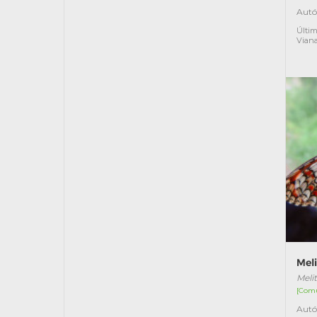
Autó
Últim
Vian
Mel
Meli
[Com
Autó