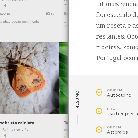
inflorescênci
um]
[Comum]
florescendo d
ctone
Exótica
8
1
a observação por: Nicole
Última observação por: Nicole
Ú
um roseta e a
a
Viana
restantes. Oc
ribeiras, zona
Portugal ocorr

ORIGEM
RESUMO
Autóctone

FILO
Tracheophyta
ochrista miniata
Tecedeira-garrafinha

ORDEM
ochrista miniata
Mangora acalypha
Asterales
um]
[Comum]
[