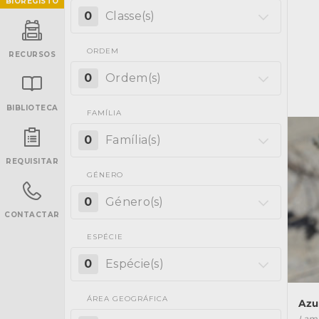
BIOREGISTO
0
Classe(s)
ORDEM
RECURSOS
0
Ordem(s)
BIBLIOTECA
FAMÍLIA
INANCIAMENTO
0
Família(s)
REQUISITAR
GÉNERO
0
Género(s)
CONTACTAR
ESPÉCIE
0
Espécie(s)
ÁREA GEOGRÁFICA
Azu
Lamp