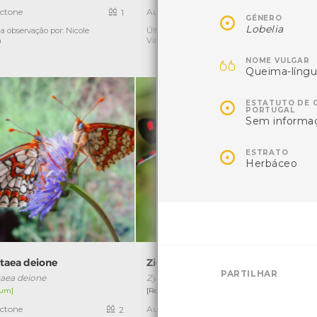
ctone
Autóctone
1
1

GÉNERO
Lobelia
a observação por: Nicole
Última observação por: Nicole
Ú
a
Viana

NOME VULGAR
Queima-líng

ESTATUTO DE 
PORTUGAL
Sem informa

ESTRATO
Herbáceo
itaea deione
Zigaena-dos-cinco-pontos
PARTILHAR
taea deione
Zygaena trifolii
um]
[Residente]
ctone
Autóctone
2
4
Ú