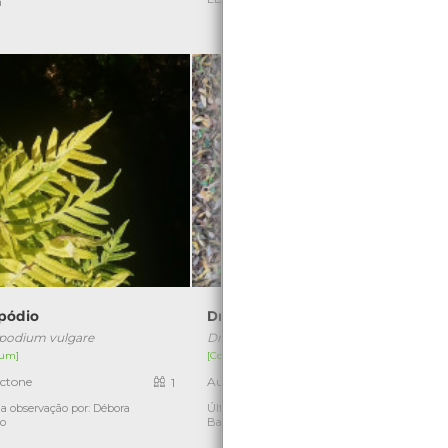
a
C
ipódio
Dryopteris dilatata
podium vulgare
Dryopteris dilatata
um]
[Comum]
ctone
Autóctone
1
1
a observação por: Débora
Última observação por: Inês
Ú
ho
Barbosa