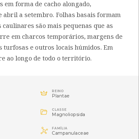
as em forma de cacho alongado,
[Comum]
[Comum]
e abril a setembro. Folhas basais formam
Autóctone
Autóctone
1
1
ltima observação por: Nicole
Última observação por: Nicole
s caulinares são mais pequenas que as
Viana
Viana
orre em charcos temporários, margens de
s turfosas e outros locais húmidos. Em
e ao longo de todo o território.

REINO
Plantae

CLASSE
Magnoliopsida
Erodius lusitanicus
Oedionychis cincta

FAMÍLIA
Erodius lusitanicus
Oedionychis cincta
Campanulaceae
Distribuição residual]
[Comum]