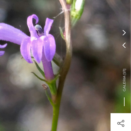
Pressione Enter

ÍSTICOS.
TICA DE COOKIES

HOJE
ENTRAR
18º
/
18º

]
1/1
GALERIA [
egisto