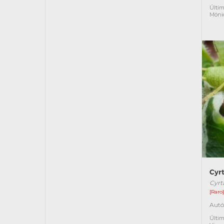
Últim
Móni
Cyrt
Cyrt
[Raro
Autó
Últim