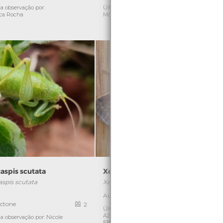
C
a observação por:
Última observação por:
ca Rocha
Mónica Rocha
aspis scutata
Xestia xanthographa
aspis scutata
Xestia xanthographa
]
Autóctone
1
ctone
2
Última observação por: Turma
A2A/A3A/A4A-
a observação por: Nicole
Ú
EBArcozelo(2020 a2023)