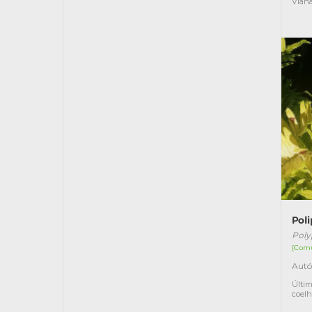
Vian
Pol
Poly
[Com
Autó
Últim
coel