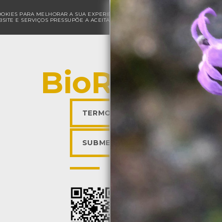
COOKIES PARA MELHORAR A SUA EXPERIÊNCIA DE NAVEGAÇÃO E PARA FINS ESTAT
SITE E SERVIÇOS PRESSUPÕE A ACEITAÇÃO DA UTILIZAÇÃO DE COOKIES.
POLÍ
BioRegisto
TERMOS DE UTILIZAÇÃO
SUBMETER OBSERVAÇÃO
Descarregar a app BioR