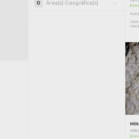
0
Área(s) Geográfica(s)
[Com
Autó
Últim
Vian
Milt
Milt
[Com