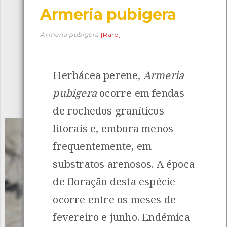
Armeria pubigera
Descarregar a app BioRegisto
Armeria pubigera
[Raro]
Herbácea perene,
Armeria
1056
Espécies
4837
Observações
pubigera
ocorre em fendas
INANCIAMENTO
de rochedos graníticos
litorais e, embora menos
frequentemente, em
substratos arenosos. A época
de floração desta espécie
ocorre entre os meses de
fevereiro e junho. Endémica