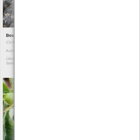
Besouro-tigre-verde
Bétula
Cicindela campestris
Betula pubescens
[Comum]
Autóctone
1
Autóctone
1
Última observação por:
Soraia Castro
Última observação por:
Mónica Rocha