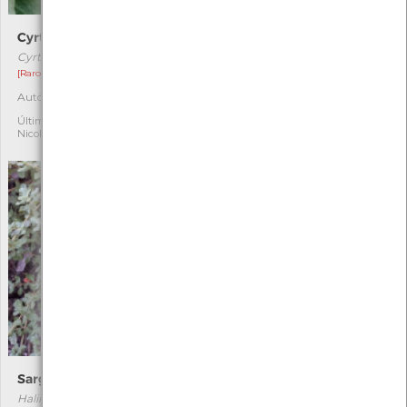
Cyrtaspis scutata
Xestia xanthographa
Cyrtaspis scutata
Xestia xanthographa
[Raro]
Autóctone
1
Autóctone
2
Última observação por:
Turma A2A/A3A/A4A-
Última observação por:
EBArcozelo(2020 a2023)
Nicole Viana
Sargaço-das-serras
Armeria pubigera
Halimium lasianthum
Armeria pubigera