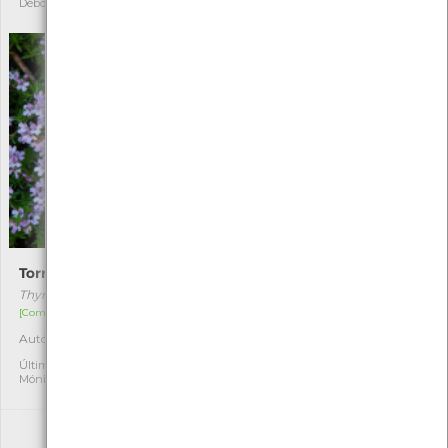
Débora coelho
Barbosa
Tormentelo
Queima-língua
Thymus caespititius
Lobelia urens
[Comum]
[Comum]
Autóctone
Autóctone
2
1
Última observação por:
Última observação por:
Mónica Rocha
Mónica Rocha