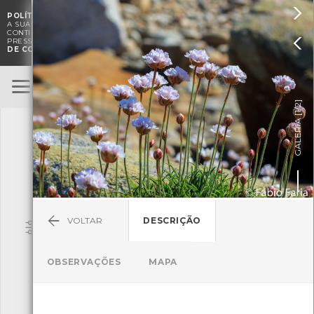

POLÍTICA DE COOKIES
. O CMIA UTILIZA COOKIES PARA MELHORAR

A SUA EXPERIÊNCIA DE NAVEGAÇÃO E PARA FINS ESTATÍSTICOS.
A
CONTINUAÇÃO DA UTILIZAÇÃO DESTE WEBSITE E SERVIÇOS

PRESSUPÕE A ACEITAÇÃO DA UTILIZAÇÃO DE COOKIES.
POLÍTICA
DE COOKIES
BioRegisto
ENTRAR
]
1/2
TERMOS DE UTILIZAÇÃO
GALERIA [
SUBMETER OBSERVAÇÃO
VOLTAR
DESCRIÇÃO
Pesquisa
OBSERVAÇÕES
MAPA