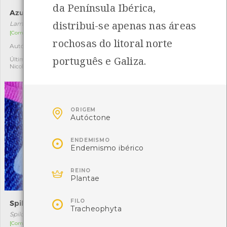
da Península Ibérica,
Azulinha
Escaravelho-da-batata
distribui-se apenas nas áreas
Lampides boeticus
Leptinotarsa decemlineata
[Comum]
[Comum]
rochosas do litoral norte
Autóctone
Exótica
8
1
português e Galiza.
Última observação por:
Última observação por:
Nicole Viana
Nicole Viana

ORIGEM
Autóctone

ENDEMISMO
Endemismo ibérico

REINO
Plantae

FILO
Spilosoma lubricipeda
Nicrophorus vespillo
Tracheophyta
Spilosoma lubricipeda
Nicrophorus vespillo
[Comum]
[Comum]