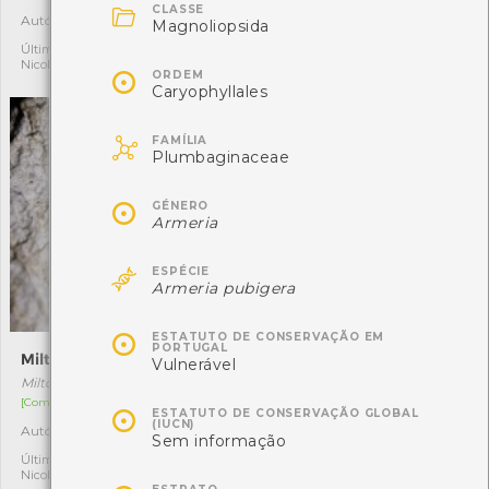

CLASSE
Autóctone
Autóctone
1
1
Magnoliopsida
Última observação por:
Última observação por:
Nicole Viana
Nicole Viana

ORDEM
Caryophyllales

FAMÍLIA
Plumbaginaceae

GÉNERO
Armeria

ESPÉCIE
Armeria pubigera

ESTATUTO DE CONSERVAÇÃO EM
PORTUGAL
Miltochrista miniata
Tecedeira-garrafinha
Vulnerável
Miltochrista miniata
Mangora acalypha
[Comum]
[Comum]

ESTATUTO DE CONSERVAÇÃO GLOBAL
(IUCN)
Autóctone
Autóctone
1
1
Sem informação
Última observação por:
Última observação por:
Nicole Viana
Nicole Viana