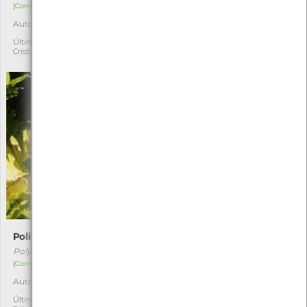
[Comum]
[Raro]
Autóctone
Autóctone
1
2
Última observação por:
Última observação por:
Cristiano Sá
Mónica Rocha
Polipódio
Dryopteris dilatata
Polypodium vulgare
Dryopteris dilatata
[Comum]
[Comum]
Autóctone
Autóctone
1
1
Última observação por:
Última observação por: Inês