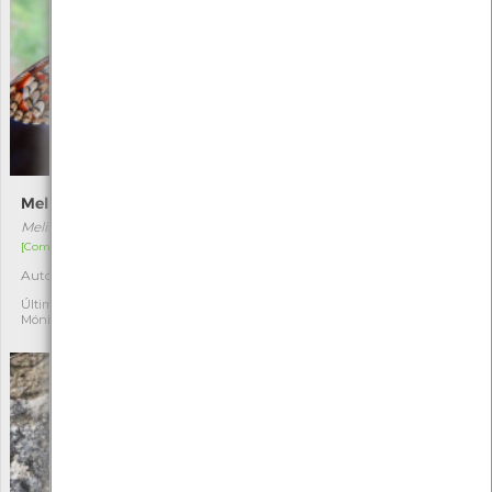
Melitaea deione
Zigaena-dos-cinco-pontos
Melitaea deione
Zygaena trifolii
[Comum]
[Residente]
Autóctone
Autóctone
2
4
Última observação por:
Última observação por:
Mónica Rocha
Mónica Rocha