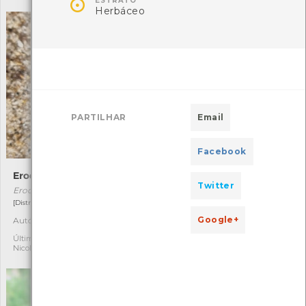

ESTRATO
Herbáceo
PARTILHAR
Email
Facebook
Erodius lusitanicus
Oedionychis cincta
Twitter
Erodius lusitanicus
Oedionychis cincta
[Distribuição residual]
[Comum]
Google+
Autóctone
Autóctone
1
1
Última observação por:
Última observação por:
Nicole Viana
Mónica Rocha