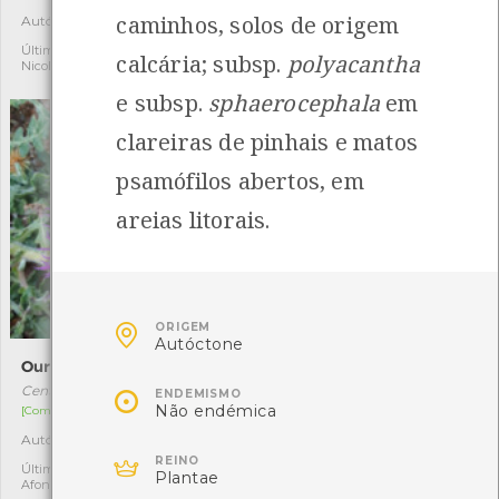
caminhos, solos de origem
Autóctone
Autóctone
1
2
Última observação por:
Última observação por:
calcária; subsp.
polyacantha
Nicole Viana
Mónica Rocha
e subsp.
sphaerocephala
em
clareiras de pinhais e matos
psamófilos abertos, em
areias litorais.

ORIGEM
Autóctone
Ouriço-das-dunas
Salamandra-de-costelas-
salientes

Centaurea sphaerocephala
ENDEMISMO
Não endémica
Pleurodeles waltl
[Comum]
[Comum]
Autóctone
1

Autóctone
2
REINO
Última observação por: Clara
Plantae
Afonso
Última observação por: