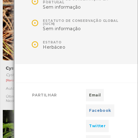

PORTUGAL
Sem informação

ESTATUTO DE CONSERVAÇÃO GLOBAL
(IUCN)
Sem informação

ESTRATO
Herbáceo
Cystodermella granulosa
Coprinellus micaceus
Cystodermella granulosa
Coprinellus micaceus
[Raro]
[Comum]
Autóctone
Autóctone
1
1
PARTILHAR
Email
Última observação por:
Última observação por:
Nicole Viana
Nicole Viana
Facebook
Twitter