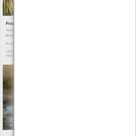
Frango-d’água
Horvathiolus superbus
Rallus aquaticus
Horvathiolus superbus
[Comum e residente]
[Comum]
Autóctone
Autóctone
5
2
Última observação por:
Última observação por:
Mónica Rocha
Angelina Pinho