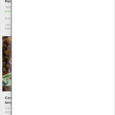
Pato-trombeteiro
Arméria
Spatula clypeata
Armeria humilis
[Comum]
[Comum]
Autóctone
Autóctone
1
3
Última observação por:
Última observação por:
Mónica Rocha
Cristiana Costa
Centaurea aristata subsp.
Idotea balthica
langeana
Idotea balthica
Centaurea aristata subsp.
[Comum]
langeana
Autóctone
1