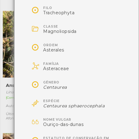
ABEL AZEVEDO

FILO
Tracheophyta

CLASSE
Magnoliopsida

ORDEM
Asterales

FAMÍLIA
Asteraceae

GÉNERO
Ansarina
Rheubarbariboletus
Centaurea
armeniacus
Linaria polygalifolia
Rheubarbariboletus armeniacus
[Comum]

ESPÉCIE
[Raro]
Centaurea sphaerocephala
Autóctone
3
Autóctone
1
Última observação por: Clara
Afonso

Última observação por:
NOME VULGAR
Ouriço-das-dunas
Nicole Viana
ESTATUTO DE CONSERVAÇÃO EM