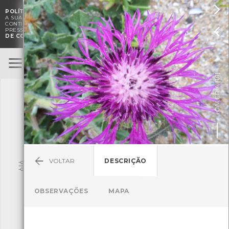

POLÍTICA DE COOKIES
. O CMIA UTILIZA COOKIES PARA MELHORAR

A SUA EXPERIÊNCIA DE NAVEGAÇÃO E PARA FINS ESTATÍSTICOS.
A
CONTINUAÇÃO DA UTILIZAÇÃO DESTE WEBSITE E SERVIÇOS

PRESSUPÕE A ACEITAÇÃO DA UTILIZAÇÃO DE COOKIES.
POLÍTICA
DE COOKIES
BioRegisto
ENTRAR
]
1/1
TERMOS DE UTILIZAÇÃO
GALERIA [
SUBMETER OBSERVAÇÃO
VOLTAR
DESCRIÇÃO
Pesquisa
OBSERVAÇÕES
MAPA