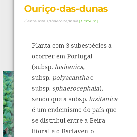
Ouriço-das-dunas
Descarregar a app BioRegisto
Centaurea sphaerocephala
[Comum]
Planta com 3 subespécies a
1054
Espécies
4829
Observações
ocorrer em Portugal
INANCIAMENTO
(subsp.
lusitanica
,
subsp.
polyacantha
e
subsp.
sphaerocephala
),
sendo que a subsp.
lusitanica
é um endemismo do país que
se distribui entre a Beira
litoral e o Barlavento