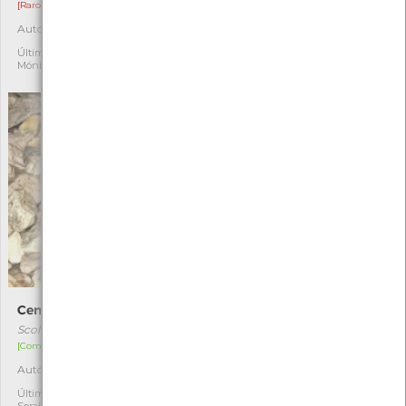
[Raro]
Última observação por:
Autóctone
1
Soraia Castro
Última observação por:
Mónica Rocha
Centopeia-amarela
Lagarta-do-pinheiro
Scolopendra cingulata
Thaumetopoea pityocampa
[Comum]
[Comum]
Autóctone
Autóctone
1
2
Última observação por:
Última observação por: