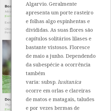
Algarvio. Geralmente
Boas-noites
Douradinha-grande
apresenta um porte rasteiro
Mirabilis jalapa
Ochlodes sylvanus
[Comum]
[Comum]
e folhas algo espinhentas e
Exótica
Autóctone
1
1
divididas. As suas flores são
Última observação por: Laura
Última observação por:
Pinto
Mónica Rocha
capítulos solitários lilases e
bastante vistosos. Floresce
de maio a junho. Dependendo
da subespécie a ocorrência
também
varia: subsp.
lusitanica
ocorre em orlas e clareiras
de matos e matagais, taludes
Douradinha-do-arco
Linho-bravo
Thymelicus acteon
Linum bienne
e por vezes bermas de
[Comum]
[Comum]