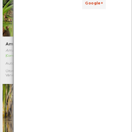
Google+
Amanita-pantera
Campana-da-praia
Amanita pantherina
Limbarda crithmoides
[Comum]
[Comum]
Autóctone
Autóctone
1
1
Última observação por:
Última observação por: Iúri
Vânia Barreiras
Frias