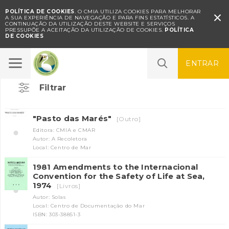
POLÍTICA DE COOKIES
. O CMIA UTILIZA COOKIES PARA MELHORAR

A SUA EXPERIÊNCIA DE NAVEGAÇÃO E PARA FINS ESTATÍSTICOS.
A
CONTINUAÇÃO DA UTILIZAÇÃO DESTE WEBSITE E SERVIÇOS
PRESSUPÕE A ACEITAÇÃO DA UTILIZAÇÃO DE COOKIES.
POLÍTICA
DE COOKIES
Mar
ENTRAR
Filtrar
"Pasto das Marés"
[Outro]
Editora: CMIA e CMAR
Autor: A Recoletora
Local: Centro de Mar
1981 Amendments to the Internacional
Convention for the Safety of Life at Sea,
1974
[Livros]
Autor: Solas
Local: Centro de Documentação do Mar
ISBN: 303-38851-3