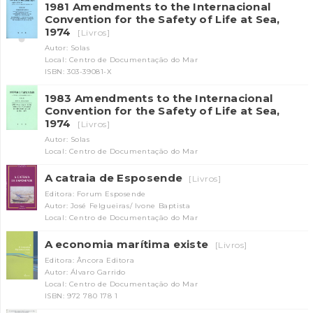
1981 Amendments to the Internacional
Convention for the Safety of Life at Sea,
1974
[Livros]
Autor: Solas
Local: Centro de Documentação do Mar
ISBN: 303-39081-X
1983 Amendments to the Internacional
Convention for the Safety of Life at Sea,
1974
[Livros]
INANCIAMENTO
Autor: Solas
Local: Centro de Documentação do Mar
A catraia de Esposende
[Livros]
Editora: Forum Esposende
Autor: José Felgueiras/ Ivone Baptista
Local: Centro de Documentação do Mar
A economia marítima existe
[Livros]
Editora: Âncora Editora
Autor: Álvaro Garrido
Local: Centro de Documentação do Mar
ISBN: 972 780 178 1