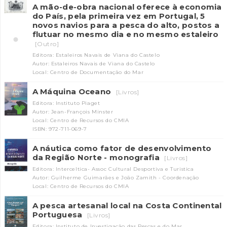
A mão-de-obra nacional oferece à economia
do País, pela primeira vez em Portugal, 5
novos navios para a pesca do alto, postos a
flutuar no mesmo dia e no mesmo estaleiro
[Outro]
Editora: Estaleiros Navais de Viana do Castelo
Autor: Estaleiros Navais de Viana do Castelo
Local: Centro de Documentação do Mar
A Máquina Oceano
[Livros]
Editora: Instituto Piaget
Autor: Jean-François Minster
Local: Centro de Recursos do CMIA
ISBN: 972-711-069-7
A náutica como fator de desenvolvimento
da Região Norte - monografia
[Livros]
Editora: Interceltica- Assoc Cultural Desportiva e Turistica
Autor: Guilherme Guimarães e João Zamith - Coordenação
Local: Centro de Recursos do CMIA
A pesca artesanal local na Costa Continental
Portuguesa
[Livros]
Editora: Instituto de Investigação das Pescas e do Mar