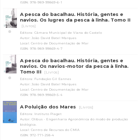
ISBN: 978-989-99869-6-1
A pesca do bacalhau. História, gentes e
navios. Os lugres da pesca à linha. Tomo II
[Livros]
Editora: Câmara Municipal de Viana do Castelo
Autor: João David Batel Marques
Local: Centro de Documentação de Mar
ISBN: 978-989-99869-4-7
A pesca do bacalhau. História, gentes e
navios. Os navios-motor da pesca à linha.
Tomo III
[Livros]
Editora: Fundação Gil Eannes
Autor: João David Batel Marques
Local: Centro de Documentação de Mar
ISBN: 978-989-99869-5-4
A Poluição dos Mares
[Livros]
Editora: Instituto Piaget
Autor: Olibus - Engenharia Agronómica do modo de produção
biológica.
Local: Centro de Recursos do CMIA
ISBN: 972-771-258-4