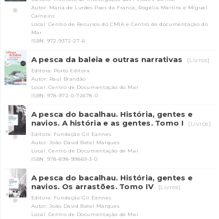
Autor: Maria de Lurdes Paes da Franca, Rogélia Martins e Miguel
Carneiro
Local: Centro de Recursos do CMIA e Centro de documentação do
Mar
ISBN: 972-9372-27-6
A pesca da baleia e outras narrativas
[Livros]
Editora: Porto Editora
Autor: Raul Brandão
Local: Centro de Documentação do Mar
ISBN: 978-972-0-72678-0
A pesca do bacalhau. História, gentes e
navios. A história e as gentes. Tomo I
[Livros]
Editora: Fundação Gil Eannes
Autor: João David Batel Marques
Local: Centro de Documentação de Mar
ISBN: 978-898-99869-3-0
A pesca do bacalhau. História, gentes e
navios. Os arrastões. Tomo IV
[Livros]
Editora: Fundação Gil Eannes
Autor: João David Batel Marques
Local: Centro de Documentação de Mar