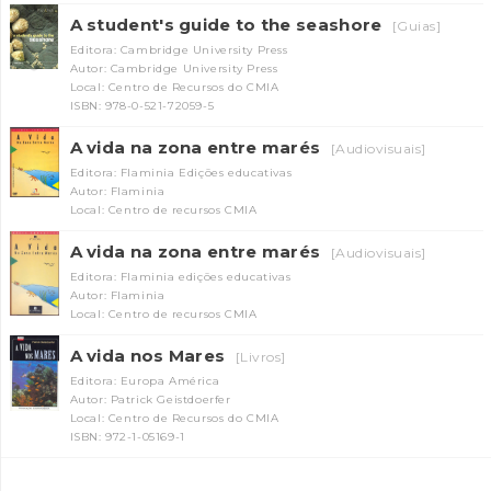
A student's guide to the seashore
[Guias]
Editora: Cambridge University Press
Autor: Cambridge University Press
Local: Centro de Recursos do CMIA
ISBN: 978-0-521-72059-5
A vida na zona entre marés
[Audiovisuais]
Editora: Flaminia Edições educativas
Autor: Flaminia
Local: Centro de recursos CMIA
A vida na zona entre marés
[Audiovisuais]
Editora: Flaminia edições educativas
Autor: Flaminia
Local: Centro de recursos CMIA
A vida nos Mares
[Livros]
Editora: Europa América
Autor: Patrick Geistdoerfer
Local: Centro de Recursos do CMIA
ISBN: 972-1-05169-1