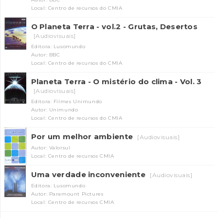
Local: Centro de recursos do CMIA
O Planeta Terra - vol.2 - Grutas, Desertos
[Audiovisuais]
Editora: Lusomundo
Autor: BBC
Local: Centro de recursos do CMIA
Planeta Terra - O mistério do clima - Vol. 3
[Audiovisuais]
Editora: Filmes Unimundo
Autor: Unimundo
Local: Centro de recursos do CMIA
Por um melhor ambiente
[Audiovisuais]
Autor: Valorsul
Local: Centro de recursos CMIA
Uma verdade inconveniente
[Audiovisuais]
Editora: Lusomundo
Autor: Paramount Pictures
Local: Centro de recursos CMIA