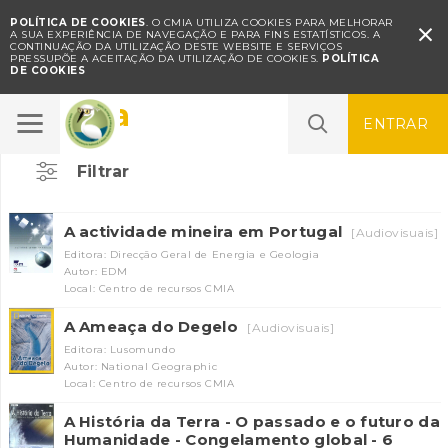
POLÍTICA DE COOKIES
. O CMIA UTILIZA COOKIES PARA MELHORAR

A SUA EXPERIÊNCIA DE NAVEGAÇÃO E PARA FINS ESTATÍSTICOS.
A
CONTINUAÇÃO DA UTILIZAÇÃO DESTE WEBSITE E SERVIÇOS
PRESSUPÕE A ACEITAÇÃO DA UTILIZAÇÃO DE COOKIES.
POLÍTICA
DE COOKIES
Clima
ENTRAR
Filtrar
A actividade mineira em Portugal
[Audiovisuais]
Editora: Direcção Geral de Energia e Geologia
Autor: EDM
Local: Centro de recursos CMIA
A Ameaça do Degelo
[Audiovisuais]
Editora: Lusomundo
Autor: National Geographic
Local: Centro de recursos CMIA
A História da Terra - O passado e o futuro da
Humanidade - Congelamento global - 6