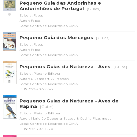
Pequeno Guia das Andorinhas e
Andorinhões de Portugal
[Guias]
Editora: Fapas
Autor: Fapas
Local: Centro de Recursos do CMIA
Pequeno Guia dos Morcegos
[Guias]
Editora: Fapas
Autor: Fapas
Local: Centro de Recursos do CMIA
INANCIAMENTO
Pequenos Guias da Natureza - Aves
[Guias]
Editora: Plátano Editora
Autor: L. Lambert, A. Pearson
Local: Centro de Recursos do CMIA
ISBN: 972-707-166-3
Pequenos Guias da Natureza - Aves de
Rapina
[Guias]
Editora: Plátano Editora
Autor: Marie-Jo Dubourg-Savage & Cecilia Fitzsimous
Local: Centro de Recursos do CMIA
ISBN: 972-707-188-0