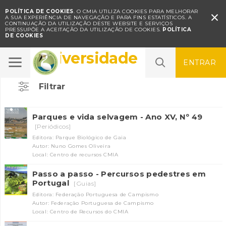
POLÍTICA DE COOKIES
. O CMIA UTILIZA COOKIES PARA MELHORAR

A SUA EXPERIÊNCIA DE NAVEGAÇÃO E PARA FINS ESTATÍSTICOS.
A
CONTINUAÇÃO DA UTILIZAÇÃO DESTE WEBSITE E SERVIÇOS
PRESSUPÕE A ACEITAÇÃO DA UTILIZAÇÃO DE COOKIES.
POLÍTICA
DE COOKIES
Biodiversidade
ENTRAR
Filtrar
Parques e vida selvagem - Ano XV, Nº 49
[Periódicos]
Editora: Parque Biológico de Gaia
Autor: Nuno Gomes Oliveira
Local: Centro de recursos CMIA
Passo a passo - Percursos pedestres em
Portugal
[Guias]
Editora: Federação Portuguesa de Campismo
Autor: Federação Portuguesa de Campismo
Local: Centro de Recursos do CMIA