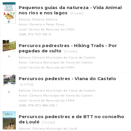
Pequenos guias da natureza - Vida Animal
nos rios e nos lagos
[Guias]
Editora: Plátano Editora
Autor: Pamela e Peter Forey
Local: Centro de Recursos do CMIA
ISBN: 972-707-192-9
Percuros pedrestres - Hiking Trails - Por
pegadas de culto
[Guias]
Editora: Câmara Municipal de Viana do Castelo
Autor: Câmara Municipal de Viana do Castelo
Local: Centro de Recursos do CMIA
Percursos pedestres - Viana do Castelo
[Livros]
Editora: Câmara Municipal de Viana do Castelo
Autor: Câmara Municipal de Viana do Castelo
Local: Centro de Recursos do CMIA
ISBN: 978-972-588-293-1
Percursos pedestres e de BTT no concelho
de Loulé
[Guias]
Editora: Câmara Municipal de Loulé