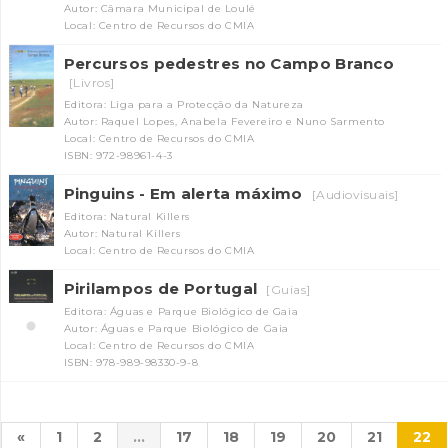
Autor: Câmara Municipal de Loulé
Local: Centro de Recursos do CMIA
Percursos pedestres no Campo Branco
[Livros]
Editora: Liga para a Protecção da Natureza
Autor: Raquel Lopes, Anabela Fevereiro e Nuno Sarmento
Local: Centro de Recursos do CMIA
ISBN: 972-98961-4-3
Pinguins - Em alerta máximo
[Audiovisuais]
Editora: Natural Killers
Autor: Natural Killers
Local: Centro de Recursos do CMIA
Pirilampos de Portugal
[Guias]
Editora: Águas e Parque Biológico de Gaia
Autor: Águas e Parque Biológico de Gaia
Local: Centro de Recursos do CMIA
ISBN: 978-989-98330-9-8
«
1
2
...
17
18
19
20
21
22