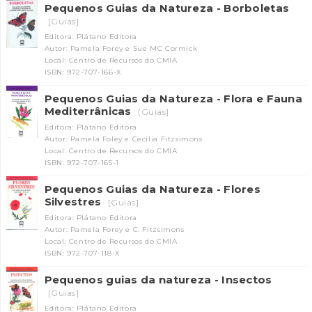
Pequenos Guias da Natureza - Borboletas
[Guias]
Editora: Plátano Editora
Autor: Pamela Forey e Sue MC Cormick
Local: Centro de Recursos do CMIA
ISBN: 972-707-166-X
Pequenos Guias da Natureza - Flora e Fauna
Mediterrânicas
[Guias]
Editora: Plátano Editora
Autor: Pamela Foley e Cecilia Fitzsimons
Local: Centro de Recursos do CMIA
ISBN: 972-707-165-1
Pequenos Guias da Natureza - Flores
Silvestres
[Guias]
Editora: Plátano Editora
Autor: Pamela Forey e C. Fitzsimons
Local: Centro de Recursos do CMIA
ISBN: 972-707-118-X
Pequenos guias da natureza - Insectos
[Guias]
Editora: Plátano Editora