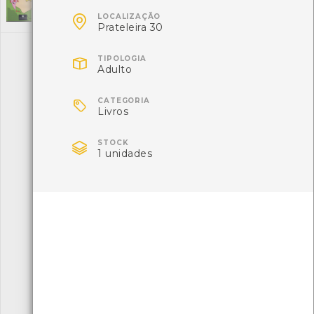
Autor: Flaminia

LOCALIZAÇÃO
Local: Centro de recursos CMIA
Prateleira 30

TIPOLOGIA
Adulto
«
1
2
3
»

CATEGORIA
Livros

STOCK
1 unidades