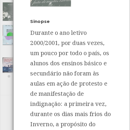
Território educativo
[Periódicos]
Editora: Editorial do Ministério da Educação
Local: Centro de recursos CMIA
Sinopse
Uma Ecologia da Escola
[Livros]
Durante o ano letivo
Editora: Dinalivro
2000/2001, por duas vezes,
Autor: Pierre Vayer, Armand Duval e C. Roncin
Local: Centro de recursos CMIA
um pouco por todo o país, os
ISBN: 972-676-081-6
INANCIAMENTO
alunos dos ensinos básico e
Viana do Castelo, cidade náutica do
Atlântico - Atividades para escolas
[Outro]
secundário não foram às
Editora: Câmara Municipal de Viana do Castelo
Autor: Henrique Praça
aulas em ação de protesto e
Local: Centro de documentação do Mar
ISBN: 978-972-588-242-9
de manifestação de
indignação: a primeira vez,
«
1
2
3
4
5
»
durante os dias mais frios do
Inverno, a propósito do