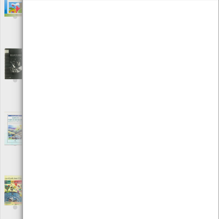
humano
[Livros]
Editora: Instituto Piaget
Autor: José António Caride, Pablo Ángel Meira
Local: Centro de Recursos do CMIA
ISBN: 972-771-712-8
Educación Ahora - Rompamos el círculo de la
pobreza
[Livros]
Editora: Ediciones Octaedro
Autor: Ferran Polo e outros
Local: Centro de Recursos do CMIA
ISBN: 84-8452-035-8
Educar para o Ambiente - Projectos para a
Área Escola
[Livros]
Editora: Texto Editora
Autor: Elisa Vila Nova
Local: Centro de Recursos do CMIA
ISBN: 972-47-0560-9
Enciclopédia Juvenil Ilustrada - Biologia
[Livros]
Editora: Resomnia Editores
Autor: Grisewood and Dempsey Ltd. , Londres