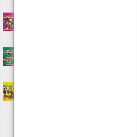
Local: Centro de Recursos do CMIA
ISBN: 972-9310-27-0
Enciclopédia Juvenil Ilustrada - Ciência
[Livros]
Editora: Resomnia Editores
Autor: Simon Franklin
Local: Centro de Recursos do CMIA
Enciclopédia Juvenil Ilustrada - Geografia
[Livros]
Editora: Resomnia Editores
Autor: Jennifer L. Justice
Local: Centro de Recursos do CMIA
Enciclopédia Juvenil Ilustrada - História
[Livros]
Editora: Resomnia Editores
Autor: Andrew Sich
Local: Centro de Recursos do CMIA
«
1
2
3
4
5
»