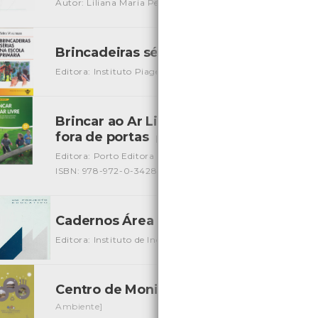
Autor: Liliana Maria Pereira Vasconcelos
Local: Centro de
Brincadeiras sérias na Escola Primária
Editora: Instituto Piaget
Autor: Selma Wassermann
Loca
Brincar ao Ar Livre - Oportunidades d
fora de portas
[Livros]
Editora: Porto Editora
Autor: Helen Bilton, Gabriela Bento
ISBN: 978-972-0-34282-9
Cadernos Área - Escola - Um projecto 
Editora: Instituto de Inovação Educacional
Autor: Ministé
Centro de Monitorização e Interpretaçã
Ambiente]