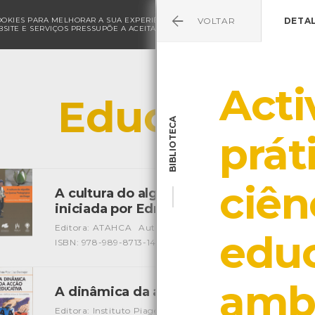
COOKIES PARA MELHORAR A SUA EXPERIÊNCIA DE NAVEGAÇÃO E PARA FINS ESTAT
VOLTAR
DETA
SITE E SERVIÇOS PRESSUPÕE A ACEITAÇÃO DA UTILIZAÇÃO DE COOKIES.
POLÍ
Acti
Educação
BIBLIOTECA
prát
ciên
A cultura do algodão na Quinta Pedagó
iniciada por Edmundo Sousa
[Livros]
Editora: ATAHCA
Autor: Quinta Pedagógica de Braga (Na
edu
ISBN: 978-989-8713-14-8
ambi
A dinâmica da acção educativa
[Livros]
Editora: Instituto Piaget
Autor: Pierre Vayer, Jean Destro