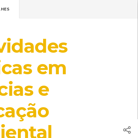
Pressione Enter

ÍSTICOS.
LHES
TICA DE COOKIES
HOJE
ENTRAR
vidades
24º
/
24º
icas em
cias e
gica de Braga - Uma experiência
tália Costa)
Local: Centro de recursos CMIA
cação
ental
oper
Local: Centro de Recursos do CMIA