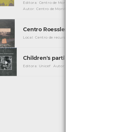
Editora: Centro de Monitorização e Interpretação Ambient
Autor: Centro de Monitorização e Interpretação Ambienta
Centro Roessler - Museu do Rio Dos Si
Local: Centro de recursos CMIA
Children's participation
[Livros]
Editora: Unicef
Autor: Unicef
Local: Centro de Recursos 
«
1
2
3