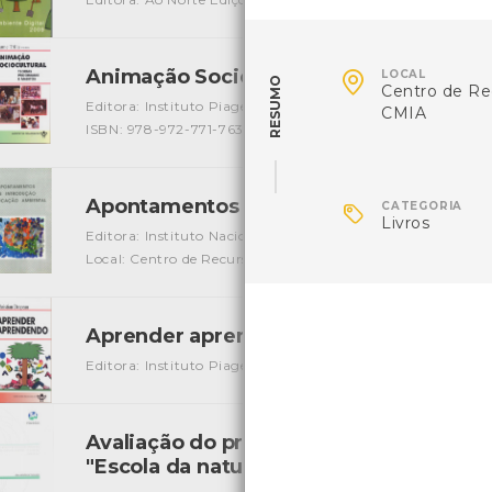

Animação Sociocultural
LOCAL
[Livros]
RESUMO
Centro de Re
Editora: Instituto Piaget
Autor: Jaume Trilla (Coord.)
Loc
CMIA
ISBN: 978-972-771-763-2
Apontamentos de Introdução à Educaç

CATEGORIA
Livros
Editora: Instituto Nacional do Ambiente
Autor: Instituto
Local: Centro de Recursos do CMIA
Aprender aprendendo
[Livros]
Editora: Instituto Piaget
Autor: Cristian Drapeau
Local:
Avaliação do projeto de educação ambi
"Escola da natureza"
[Teses e estudos]