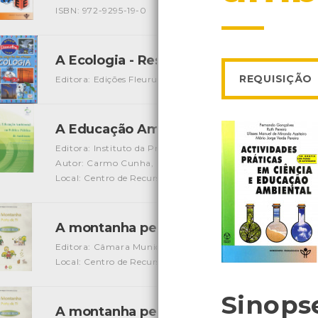
ISBN: 972-9295-19-0
A Ecologia - Respostas e perguntas das
REQUISIÇÃO
Editora: Edições Fleurus
Autor: Émille Beaumont
Local:
A Educação Ambiental na Política do 
Editora: Instituto da Promoção Ambiental
Autor: Carmo Cunha, Cristina Vieira, Francisco Teixeira, I
Local: Centro de Recursos do CMIA
ISBN: 972-9300-97-6
A montanha perto de ti - Manual do pr
Editora: Câmara Municipal de Viana do Castelo
Autor: Ce
Local: Centro de Recursos do CMIA
Sinops
A montanha perto de ti - Protocolos e