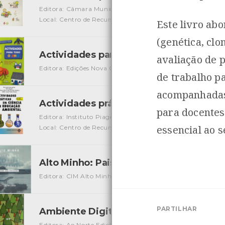
Editora: Câmara Municipal de Viana do Castelo
Autor: Ce
Local: Centro de Recursos do CMIA
Este livro ab
(genética, clo
Actividades para todo o Ano
[Livros]
avaliação de 
Editora: Edições Nova Gaia
Autor: ABC Fleurus
Local: C
de trabalho pa
acompanhadas
Actividades práticas em ciências e ed
para docentes 
Editora: Instituto Piaget
Autor: Fernando Gonçalves, Ruth 
essencial ao 
Local: Centro de Recursos do CMIA
ISBN: 978-972-771-85
Alto Minho: Paisagens e Espécies histó
Editora: CIM Alto Minho
Autor: Ângela M. Ribeiro, Hugo
PARTILHAR
Ambiente Digital 2009
[Audiovisuais]
Editora: Ao Norte Edições
Autor: Carlos Eduardo Viana
L