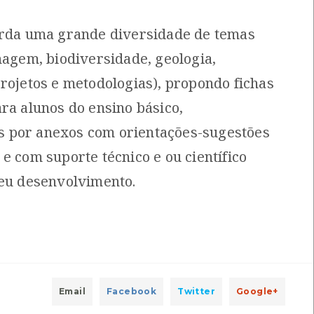
ntro de Monitorização e Interpretação Ambiental
orda uma grande diversidade de temas
nagem, biodiversidade, geologia,
projetos e metodologias), propondo fichas
entro de recursos CMIA
ISBN: 972-712-320-1
ra alunos do ensino básico,
 por anexos com orientações-sugestões
ucação ambiental
[Livros]
e com suporte técnico e ou científico
Pereira, Ulisses e outros
seu desenvolvimento.
5-9
ricas - Caderno para professores
[Livros]
 Morango
Local: CMIA
ISBN: 9978-989-54418-5-3
Email
Facebook
Twitter
Google+
ocal: Centro de recursos CMIA