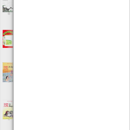
Contos da Mata dos Medos
[Livros]
Editora: Porto Editora
Autor: Álvaro Magalhães
Local: Centro de Recursos do CMIA
ISBN: 978-972-37-0856-1
Contos ecológicos - Dona Pradaria
[Livros]
Editora: Everest Editora
Autor: María Dolores Pérez Lucas
Local: Centro de Recursos do CMIA
ISBN: 972-750-354-3
Conversas do Tiago e da Sara - A água
[Livros]
Editora: Instituto Piaget
Autor: Dorindo Carvalho
Local: Centro de Recursos do CMIA
ISBN: 978-972-771-981-5
Conversas do Tiago e da Sara - O papel
[Livros]
Editora: Instituto Piaget
Autor: Dorindo Carvalho
Local: Centro de Recursos do CMIA