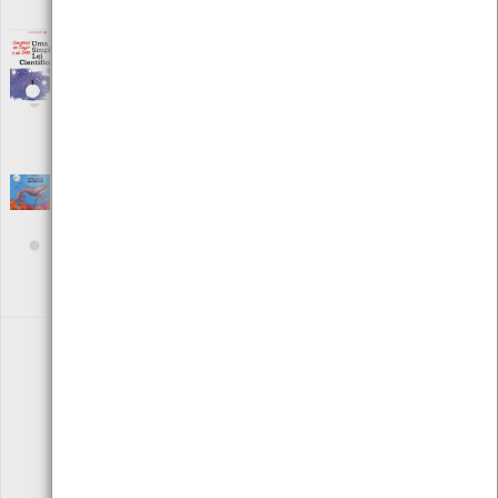
ISBN: 978-972-711-982-2
Conversas do Tiago e da Sara - Uma simples
lei científica
[Livros]
Editora: Instituto Piaget
Autor: Dorindo Carvalho
Local: Centro de Recursos do CMIA
ISBN: 978-972-771-983-9
Crónicas de uma baleia
[Livros]
Editora: Chiado Books
Autor: Ana Lucas
Local: Centro de Recursos do CMIA e Centro de Documentação do
Mar
ISBN: 978-989-52-0669-8
«
1
2
3
4
5
6
»