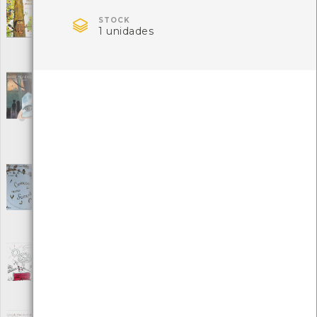
Boa noite, mocho!
[Livros]

STOCK
Editora: Kalandraka
1 unidades
Autor: Pat Hutchins
Local: Centro de Recursos do CMIA
ISBN: 978-989-749-004-0
Castelos e Cristais - O Penedo do Encanto
[Livros]
Editora: Câmara Municipal de Ponte da Barca
Autor: Câmara Municipal de Ponte da Barca
Local: Centro de Recursos CMIA
ISBN: 978-989-33-3228-3
Começa numa semente
[Livros]
Editora: Fábula
Autor: Laura Knowles
Local: Centro de Recursos do CMIA
ISBN: 978-989-707-532-2
Conhecer para proteger
[Livros]
Editora: Associação da Defesa do Património Arouquense
Autor: Alunos do 1º CEB de Arouca
Local: Centro de Recursos do CMIA