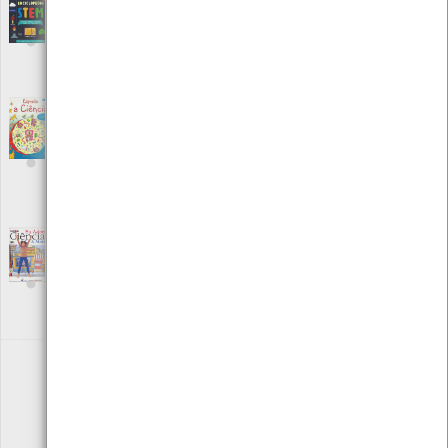
Enciclopédia STEM
[Livros]
Editora: Penguin
Autor: Jenny Jacoby, Vicky Barker
Local: Centro de Recursos do CMIA
ISBN: 978-989-623-348-8
Espreita a Ciência - Com mais de 50 abas
para levantar
[Livros]
Editora: Porto Editora
Autor: Alex Frith e Colin King
Local: Centro de recursos CMIA
ISBN: 978-972-0-70145-9
Eu adoro ciências - A matéria
[Audiovisuais]
Editora: Porto editora multimédia
Autor: Porto editora multimédia
Local: Centro de recursos CMIA
ISBN: 972-0-62408-6
«
1
2
3
4
5
»