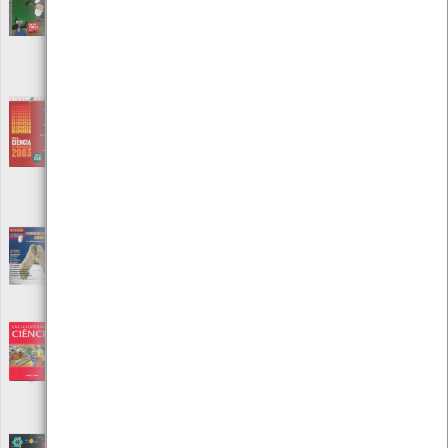
Ciência
[Livros]
Editora: Gradiva
Autor: Carlos Fiolhais e David Marçal
Local: Centro de recursos CMIA
ISBN: 978-989-616-447-8
Despertar para a Ciência - As conferências
de 2003
[Livros]
Editora: Gradiva Publicações Lda
Autor: Teresa Lago e outros
Local: Centro de Recursos do CMIA
ISBN: 989-616-043-0
Dossier pour la Science Nº 34
[Periódicos]
Editora: Pour la Science S.A.R.l
Autor: Philippe Boulanger
Local: Centro de recursos CMIA
Enciclopédia da Ciência
[Livros]
Editora: Editorial Estampa
Autor: ENC
Local: Centro de Recursos do CMIA
ISBN: 978-972-33-2355-9