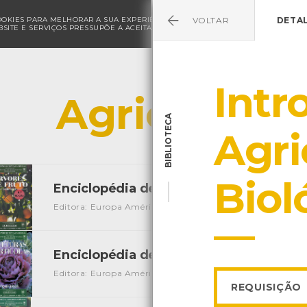
COOKIES PARA MELHORAR A SUA EXPERIÊNCIA DE NAVEGAÇÃO E PARA FINS ESTAT
VOLTAR
DETA
SITE E SERVIÇOS PRESSUPÕE A ACEITAÇÃO DA UTILIZAÇÃO DE COOKIES.
POLÍ
Intr
Agricultura
BIBLIOTECA
Agri
Biol
Enciclopédia de Práticas Agrícolas - Ár
Editora: Europa América
Autor: Harry Baker
Local: Cen
Enciclopédia de Práticas Agrícolas - Cu
Editora: Europa América
Autor: Tony Biggs
Local: Cent
REQUISIÇÃO