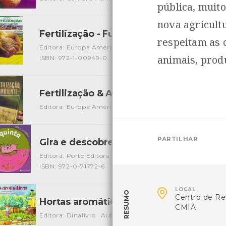
pública, muit
nova agricult
Fertilização - Fundamentos da Utilizaç
respeitam as 
Editora: Europa América
Autor: J. Quelhas dos Santos
L
animais, prod
ISBN: 972-1-00949-0
Fertilização & Ambiente
[Livros]
Editora: Europa América
Autor: J. Quelhas dos Santos
L
PARTILHAR
Gira e descobre - A quinta
[Livros]
Editora: Porto Editora
Autor: Franck Girard e Marie Odile
ISBN: 972-0-71772-6

LOCAL
RESUMO
Centro de Re
Hortas aromáticas
[Livros]
CMIA
Editora: Dinalivro
Autor: Fernanda Botelho
Local: Centr