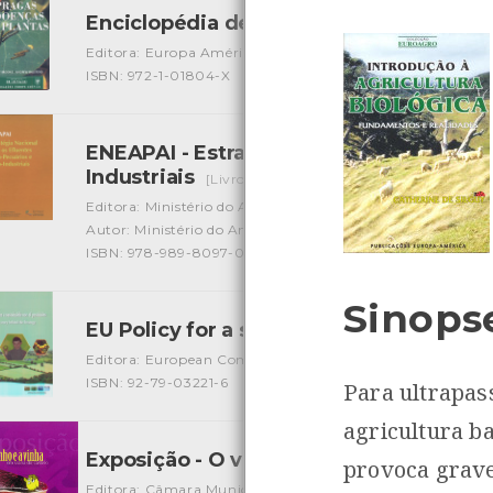
Enciclopédia de Práticas Agrícolas - P
Editora: Europa América
Autor: Audrey Brooks Andrew H
ISBN: 972-1-01804-X
ENEAPAI - Estratégia nacional para os 
Industriais
[Livros]
Editora: Ministério do Ambiente do Ordenamento do Terri
Autor: Ministério do Ambiente - Ministério da Agricultura
ISBN: 978-989-8097-02-6
Sinops
EU Policy for a sustainable use of pesti
Editora: European Communities
Autor: Publications Offi
ISBN: 92-79-03221-6
Para ultrapas
agricultura b
Exposição - O vinho e a vinha em Viana
provoca grave
Editora: Câmara Municipal de Viana do Castelo
Autor: C