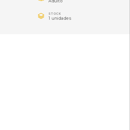
Adulto

STOCK
1 unidades
entro de Recursos do CMIA
ISBN: 978-972-42-5110-3
Lopes
Local: Centro de Recursos do CMIA
s]
al: Centro de Recursos do CMIA
ISBN: 972-1-05391-0
 Centro de Recursos do CMIA
ISBN: 978-972-101-374-2