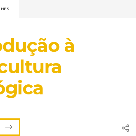
Pressione Enter

ÍSTICOS.
LHES
TICA DE COOKIES
HOJE
ENTRAR
odução à
18º
/
18º
cultura
ógica
vores de Fruto
[Livros]
tro de Recursos do CMIA
ISBN: 972-1-00745-5
lturas Hortícolas
[Livros]
ro de Recursos do CMIA
ISBN: 972-1-02773-1