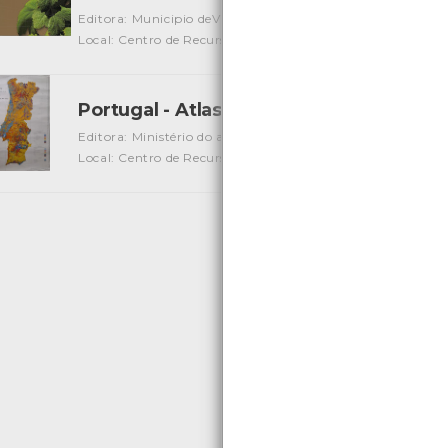
Editora: Municipio deViana do Castelo
Autor: Câmara Muni
Local: Centro de Recursos do CMIA
Portugal - Atlas do Ambiente - Carta d
Editora: Ministério do ambiente e recursos naturais
Autor:
Local: Centro de Recursos do CMIA
«
1
2