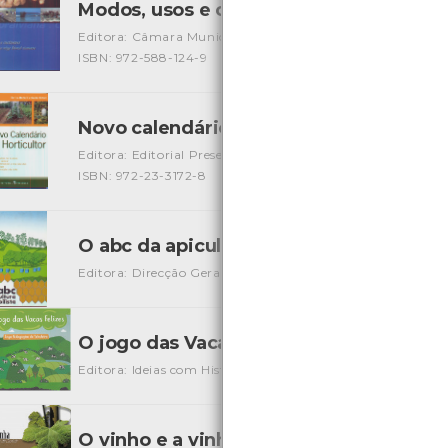
Modos, usos e costumes na veiga litor
Editora: Câmara Municipal de Viana do Castelo
Autor: Jo
ISBN: 972-588-124-9
Novo calendário do Horticultor
[Livros]
Editora: Editorial Presença
Autor: Enrica Boffelli e Guido S
ISBN: 972-23-3172-8
O abc da apicultura mobilista
[Livros]
Editora: Direcção Geral das Florestas
Autor: Vasco Correia
O jogo das Vacas Felizes
[Jogos]
Editora: Ideias com História
Local: Centro de Recursos do
O vinho e a vinha em Viana do Castelo