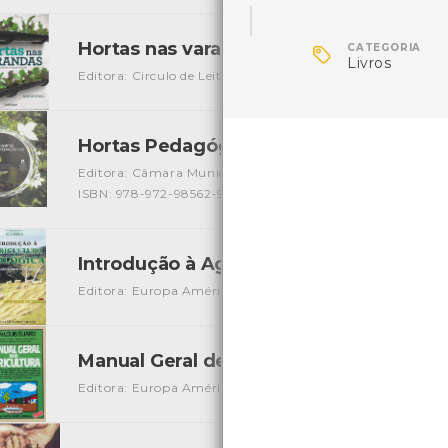

Hortas nas varandas
CATEGORIA
[Livros]
Livros
Editora: Circulo de Leitores
Autor: Alex Mitchell
Local: C
Hortas Pedagógicas
[Livros]
Editora: Câmara Municipal de Braga
Autor: Miguel Silva 
ISBN: 978-972-98562-9-7
Introdução à Agricultura Biológica
[Livro
Editora: Europa América
Autor: Catherine de Silguy
Loc
Manual Geral de Agricultura
[Livros]
Editora: Europa América
Autor: Jean-Louis Éliard
Local: