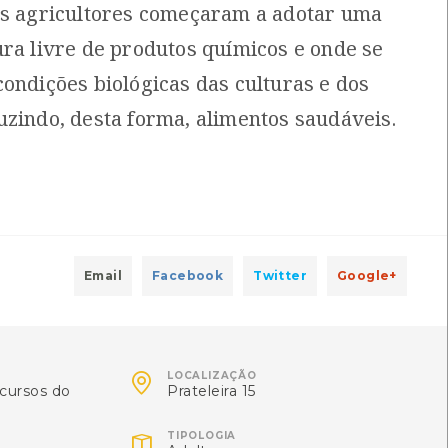
os agricultores começaram a adotar uma
ura livre de produtos químicos e onde se
ão dos adubos e correctivos
[Livros]
condições biológicas das culturas e dos
ocal: Centro de Recursos do CMIA
uzindo, desta forma, alimentos saudáveis.
ocal: Centro de Recursos do CMIA
ISBN: 972-1-04873-9
Email
Facebook
Twitter
Google+
 Fordack
Local: Centro de Recursos do CMIA

LOCALIZAÇÃO
cursos do
Prateleira 15
o de Recursos do CMIA
ISBN: 978-972-576-623-1

TIPOLOGIA