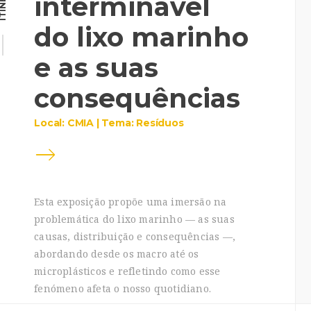
interminável
do lixo marinho
e as suas
consequências
Local: CMIA | Tema: Resíduos
Esta exposição propõe uma imersão na
problemática do lixo marinho — as suas
causas, distribuição e consequências —,
abordando desde os macro até os
microplásticos e refletindo como esse
fenómeno afeta o nosso quotidiano.