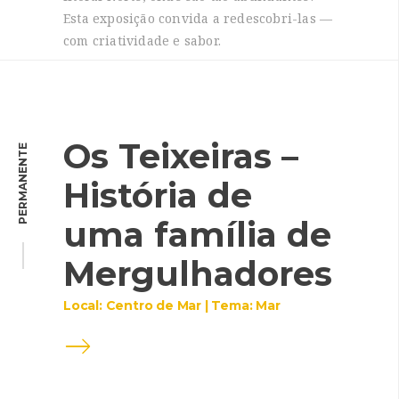
Esta exposição convida a redescobri-las —
com criatividade e sabor.
Os Teixeiras –
PERMANENTE
História de
uma família de
Mergulhadores
Local: Centro de Mar | Tema: Mar