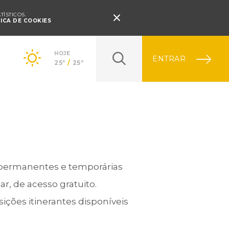
Pressione Enter

ÍSTICOS.
TICA DE COOKIES
HOJE
ENTRAR
25º
/
25º
 permanentes e temporárias
r, de acesso gratuito.
ções itinerantes disponíveis