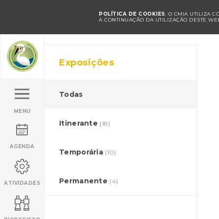
POLÍTICA DE COOKIES
. O CMIA UTILIZA 
A CONTINUAÇÃO DA UTILIZAÇÃO DESTE WEB
Exposições
Todas
MENU
Itinerante
[18]
AGENDA
Temporária
[10]
Permanente
[4]
ATIVIDADES