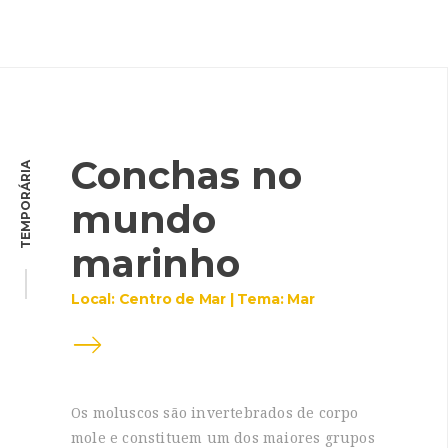
Conchas no
TEMPORÁRIA
mundo
marinho
Local: Centro de Mar | Tema: Mar
Os moluscos são invertebrados de corpo
mole e constituem um dos maiores grupos