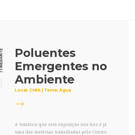
Poluentes
INERANTE
Emergentes no
Ambiente
Local: CMIA | Tema: Água
A temática que esta exposição nos traz é já
uma das matérias trabalhadas pelo Centro