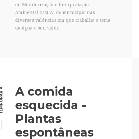
de Monitorização e Interpretação
Ambiental (CMIA) do município nas
diversas valências em que trabalha o tema
da água e seu valor.
A comida
MPORÁRIA
esquecida -
Plantas
espontâneas