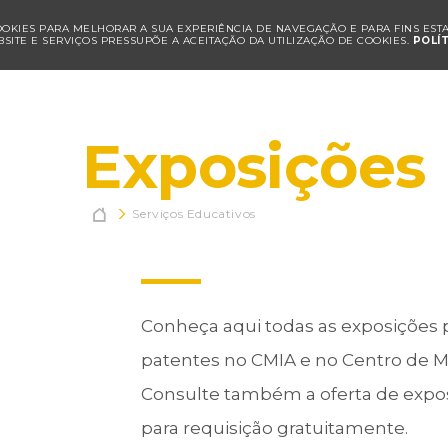
COOKIES PARA MELHORAR A SUA EXPERIÊNCIA DE NAVEGAÇÃO E PARA FINS ESTAT
SITE E SERVIÇOS PRESSUPÕE A ACEITAÇÃO DA UTILIZAÇÃO DE COOKIES.
POLÍ
Exposições

Serviços Educativos
Conheça aqui todas as exposições
patentes no CMIA e no Centro de Ma
Consulte também a oferta de exposi
para requisição gratuitamente.