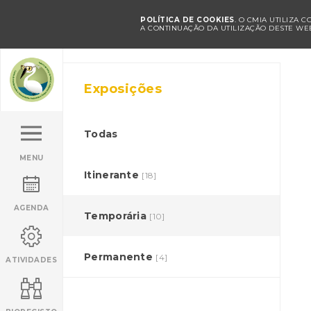
POLÍTICA DE COOKIES
. O CMIA UTILIZA 
A CONTINUAÇÃO DA UTILIZAÇÃO DESTE WEB
Exposições
Todas
MENU
Itinerante
[18]
AGENDA
Temporária
[10]
Permanente
[4]
ATIVIDADES