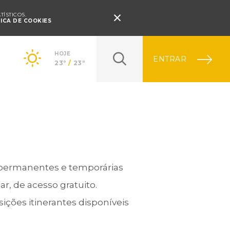
Pressione Enter

ÍSTICOS.
TICA DE COOKIES
HOJE
ENTRAR
23º
/
23º
 permanentes e temporárias
r, de acesso gratuito.
ções itinerantes disponíveis