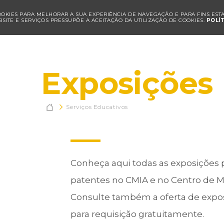
COOKIES PARA MELHORAR A SUA EXPERIÊNCIA DE NAVEGAÇÃO E PARA FINS ESTAT
SITE E SERVIÇOS PRESSUPÕE A ACEITAÇÃO DA UTILIZAÇÃO DE COOKIES.
POLÍ
Exposições

Serviços Educativos
Conheça aqui todas as exposições
patentes no CMIA e no Centro de Ma
Consulte também a oferta de exposi
para requisição gratuitamente.