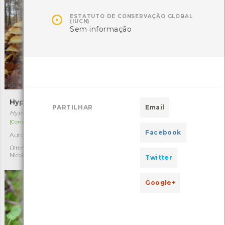

ESTATUTO DE CONSERVAÇÃO GLOBAL
(IUCN)
Sem informação
Hypholoma fasciculare
Tricoloma-sulfúreo
PARTILHAR
Email
Hypholoma fasciculare
Tricholoma sulphureum
[Comum]
[Comum]
Facebook
Autóctone
Autóctone
9
1
Última observação por:
Última observação por:
Nicole Viana
Nicole Viana
Twitter
Google+