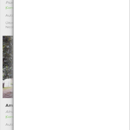
Psammechinus miliaris
Amanita phalloides
[Comum]
[Comum]
Autóctone
Autóctone
1
3
Última observação por:
Última observação por:
Nicole Viana
Nicole Viana
Amieiro
Caniço
Alnus glutinosa
Phragmites australis
[Comum]
[Comum]
Autóctone
Autóctone
5
4