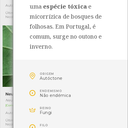
uma
espécie tóxica
e
Autóctone
Autóctone
1
1
Última observação por:
Última observação por:
micorrízica de bosques de
Nicole Viana
Nicole Viana
folhosas. Em Portugal, é
comum, surge no outono e
inverno.

ORIGEM
Autóctone

ENDEMISMO
Neuroterus numismalis
Vespa-bugalheira-prateada
Não endémica
Neuroterus numismalis
Andricus quercustozae
[Comum]
[Comum]

REINO
Fungi
Autóctone
Autóctone
1
2
Última observação por:
Última observação por:

Nicole Viana
Nicole Viana
FILO