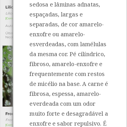
sedosa e lâminas adnatas,
Lilioceris lilii
Spilosoma lutea
espaçadas, largas e
Lilioceris lilii
Spilosoma lutea
[Comum]
[Comum]
separadas, de cor amarelo-
Autóctone
Autóctone
2
1
enxofre ou amarelo-
Última observação por:
Última observação por:
Nicole Viana
Nicole Viana
esverdeadas, com lamélulas
da mesma cor. Pé cilíndrico,
fibroso, amarelo-enxofre e
frequentemente com restos
de micélio na base. A carne é
fibrosa, espessa, amarelo-
everdeada com um odor
muito forte e desagradável a
Frontinellina frutetorum
Oncocera semirubella
Frontinellina frutetorum
Oncocera semirubella
enxofre e sabor repulsivo. É
[Comum]
[Comum]