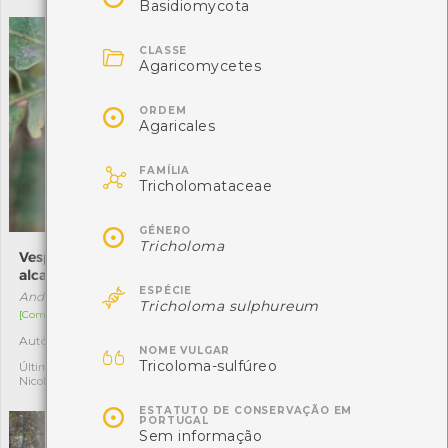
Basidiomycota

CLASSE
Agaricomycetes

ORDEM
Agaricales

FAMÍLIA
Tricholomataceae

GÉNERO
Tricholoma
Vespa-bugalheira-
Amanita fulva
alcachofra
Amanita fulva

ESPÉCIE
Andricus foecundatrix
[Comum]
Tricholoma sulphureum
[Comum]
Autóctone
2
Autóctone
2

Última observação por:
NOME VULGAR
Nicole Viana
Tricoloma-sulfúreo
Última observação por:
Nicole Viana

ESTATUTO DE CONSERVAÇÃO EM
PORTUGAL
Sem informação