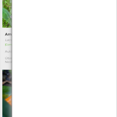
Ametista-enganadora
Cantarelo
Laccaria amethystina
Cantharellus pallens
[Comum]
[Comum]
Autóctone
Autóctone
4
1
Última observação por:
Última observação por:
Nicole Viana
Nicole Viana