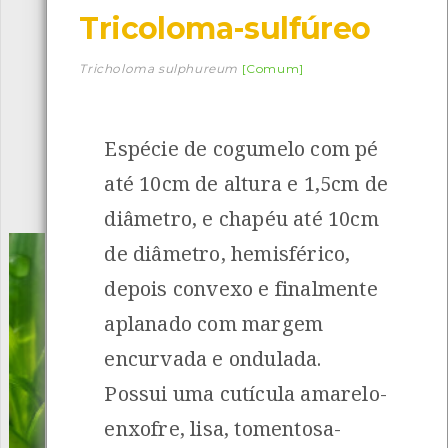
Tricoloma-sulfúreo
Descarregar a app BioRegisto
Tricholoma sulphureum
[Comum]
Espécie de cogumelo com pé
1054
Espécies
4829
Observações
até 10cm de altura e 1,5cm de
INANCIAMENTO
diâmetro, e chapéu até 10cm
de diâmetro, hemisférico,
depois convexo e finalmente
aplanado com margem
encurvada e ondulada.
Possui uma cutícula amarelo-
enxofre, lisa, tomentosa-