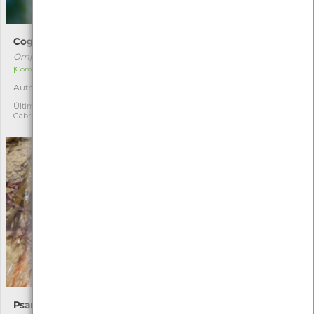
Cogumelo-das-Oliveiras
Sapateira
Omphalotus olearius
Cancer pagurus
[Comum]
[Comum]
Autóctone
Autóctone
1
1
Última observação por:
Última observação por:
Gabriel Santos
Nicole Viana
Psammechinus miliaris
Chapéu-da-morte