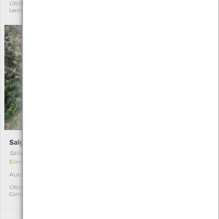
Última observação por: Maria
Última observação por:
Leonor Silva
Constança
Salgueiro-preto
Erva-cidreira
Salix atrocinerea
Melissa officinalis
[Comum]
[Comum]
Autóctone
Autóctone
4
2
Última observação por:
Última observação por: João
Constança
Pedro Fernandes