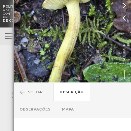

POLÍTICA DE COOKIES
. O CMIA UTILIZA COOKIES PARA MELHORAR

A SUA EXPERIÊNCIA DE NAVEGAÇÃO E PARA FINS ESTATÍSTICOS.
A
CONTINUAÇÃO DA UTILIZAÇÃO DESTE WEBSITE E SERVIÇOS

PRESSUPÕE A ACEITAÇÃO DA UTILIZAÇÃO DE COOKIES.
POLÍTICA
DE COOKIES
BioRegisto
ENTRAR
]
1/1
TERMOS DE UTILIZAÇÃO
GALERIA [
SUBMETER OBSERVAÇÃO
VOLTAR
DESCRIÇÃO
Pesquisa
OBSERVAÇÕES
MAPA