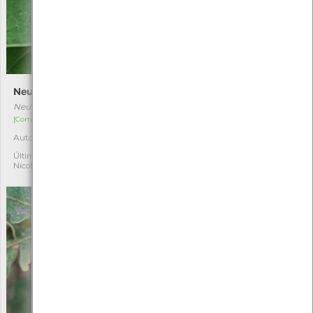
Neuroterus numismalis
Vespa-bugalheira-prateada
Neuroterus numismalis
Andricus quercustozae
[Comum]
[Comum]
Autóctone
Autóctone
1
2
Última observação por:
Última observação por:
Nicole Viana
Nicole Viana