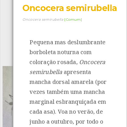
Oncocera semirubella
Descarregar a app BioRegisto
Oncocera semirubella
[Comum]
Pequena mas deslumbrante
1056
Espécies
4837
Observações
borboleta noturna com
INANCIAMENTO
coloração rosada,
Oncocera
semirubella
apresenta
mancha dorsal amarela (por
vezes também uma mancha
marginal esbranquiçada em
cada asa). Voa no verão, de
junho a outubro, por todo o