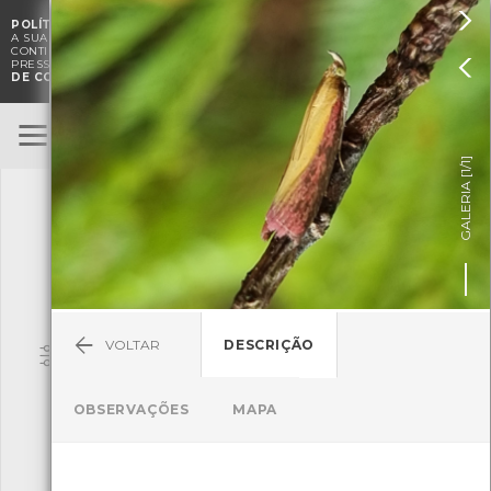

POLÍTICA DE COOKIES
. O CMIA UTILIZA COOKIES PARA MELHORAR

A SUA EXPERIÊNCIA DE NAVEGAÇÃO E PARA FINS ESTATÍSTICOS.
A
CONTINUAÇÃO DA UTILIZAÇÃO DESTE WEBSITE E SERVIÇOS

PRESSUPÕE A ACEITAÇÃO DA UTILIZAÇÃO DE COOKIES.
POLÍTICA
DE COOKIES
BioRegisto
ENTRAR
]
1/1
TERMOS DE UTILIZAÇÃO
GALERIA [
SUBMETER OBSERVAÇÃO
VOLTAR
DESCRIÇÃO
Pesquisa
OBSERVAÇÕES
MAPA