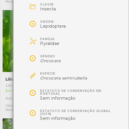
Nicole Viana
alberto lima silva rodrigues

CLASSE
Insecta

ORDEM
Lepidoptera

FAMÍLIA
Pyralidae

GÉNERO
Oncocera

ESPÉCIE
Oncocera semirubella
Lilioceris lilii
Spilosoma lutea
Lilioceris lilii
Spilosoma lutea

[Comum]
[Comum]
ESTATUTO DE CONSERVAÇÃO EM
PORTUGAL
Sem informação
Autóctone
Autóctone
2
1
Última observação por:
Última observação por:
Nicole Viana
Nicole Viana

ESTATUTO DE CONSERVAÇÃO GLOBAL
(IUCN)
Sem informação