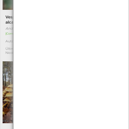
Vespa-bugalheira-
Amanita fulva
alcachofra
Amanita fulva
Andricus foecundatrix
[Comum]
[Comum]
Autóctone
2
Autóctone
2
Última observação por:
Nicole Viana
Última observação por:
Nicole Viana