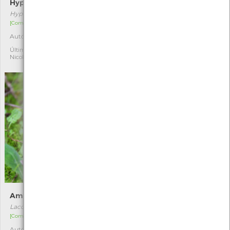
Hypholoma fasciculare
Tricoloma-sulfúreo
Hypholoma fasciculare
Tricholoma sulphureum
[Comum]
[Comum]
Autóctone
Autóctone
9
1
Última observação por:
Última observação por:
Nicole Viana
Nicole Viana
Ametista-enganadora
Cantarelo
Laccaria amethystina
Cantharellus pallens
[Comum]
[Comum]
Autóctone
Autóctone
4
1