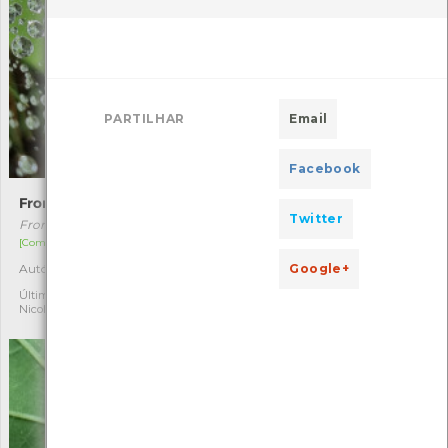
PARTILHAR
Email
Facebook
Frontinellina frutetorum
Oncocera semirubella
Twitter
Frontinellina frutetorum
Oncocera semirubella
[Comum]
[Comum]
Google+
Autóctone
Autóctone
1
1
Última observação por:
Última observação por:
Nicole Viana
Nicole Viana