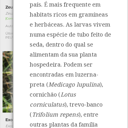
país. É mais frequente em
Zeuzera pyrina
Aranha-caranguejo-de-
tubérculos
habitats ricos em gramíneas
Zeuzera pyrina
Thomisus onustus
[Comum]
e herbáceas. As larvas vivem
[Comum]
Autóctone
2
Autóctone
3
numa espécie de tubo feito de
Última observação por:
PEUVC
Última observação por:
seda, dentro do qual se
Carina Parente
alimentam da sua planta
hospedeira. Podem ser
encontradas em luzerna-
preta (
Medicago lupulina
),
cornichão (
Lotus
corniculatus
), trevo-banco
(
Trifolium repens
), entre
Exosoma lusitanicum
Hylotrupes bajulus
outras plantas da família
Exosoma lusitanicum
Hylotrupes bajulus