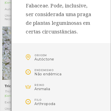
[Comum]
[Comum]
Fabaceae. Pode, inclusive,
Autóctone
Autóctone
3
1
ser considerada uma praga
Última observação por:
Última observação por:
Nicole Viana
Nicole Viana
de plantas leguminosas em
certas circunstâncias.

ORIGEM
Autóctone

ENDEMISMO
Não endémica

REINO
Trichopoda pictipennis
Pato-mandarim
Animalia
Trichopoda pictipennis
Aix galericulata
[Comum]
[Acidental]

FILO
Exótica
Exótica
1
1
Arthropoda
Última observação por:
Última observação por: jose