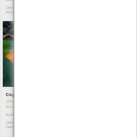
Última observação por:
Última observação por:
Nicole Viana
Nicole Viana
Cogumelo-das-Oliveiras
Sapateira
Omphalotus olearius
Cancer pagurus
[Comum]
[Comum]
Autóctone
Autóctone
1
1
Última observação por:
Última observação por:
Gabriel Santos
Nicole Viana