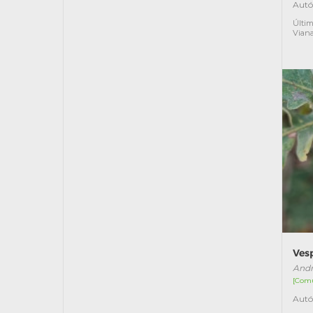
Autó
Últim
Vian
Ves
Andr
[Com
Autó