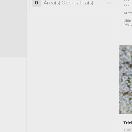
0
Área(s) Geográfica(s)
[Com
Autó
Últim
PEU
Tri
Tric