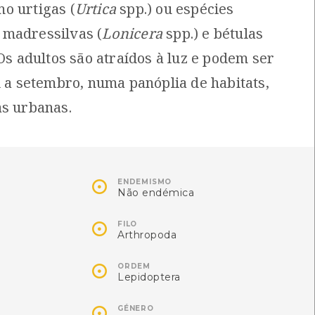
o urtigas (
Urtica
spp.) ou espécies
[Comum]
[Comum]
madressilvas (
Lonicera
spp.) e bétulas
Autóctone
Autóctone
3
1
ltima observação por: Nicole
Última observação por: Nicole
 Os adultos são atraídos à luz e podem ser
Viana
Viana
l a setembro, numa panóplia de habitats,
as urbanas.

ENDEMISMO
Não endémica

FILO
Arthropoda

ORDEM
Lepidoptera
ilioceris lilii
Spilosoma lutea

ilioceris lilii
Spilosoma lutea
GÉNERO