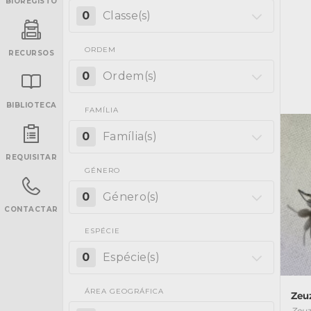
BIOREGISTO
0
Classe(s)
ORDEM
RECURSOS
0
Ordem(s)
BIBLIOTECA
FAMÍLIA
INANCIAMENTO
0
Família(s)
REQUISITAR
GÉNERO
0
Género(s)
CONTACTAR
ESPÉCIE
0
Espécie(s)
ÁREA GEOGRÁFICA
Zeu
Zeuz