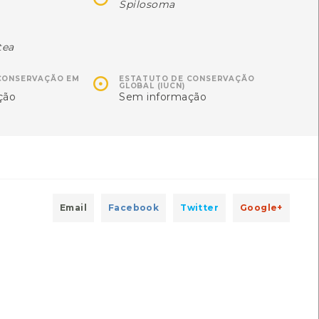
Spilosoma
[Comum]
[Comum]
Autóctone
Autóctone
2
1
ltima observação por: Nicole
Última observação por: Nicole
tea
Viana
Viana

CONSERVAÇÃO EM
ESTATUTO DE CONSERVAÇÃO
GLOBAL (IUCN)
ção
Sem informação
Email
Facebook
Twitter
Google+
Neuroterus numismalis
Vespa-bugalheira-prateada
Neuroterus numismalis
Andricus quercustozae
[Comum]
[Comum]