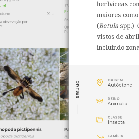
herbáceas com
Thomisus onustus
um]
[Comum]
maiores como 
ctone
2
Autóctone
3
a observação por:
Ú
(
Betula
spp.).
VC
Última observação por: Carina
Parente
vistos de abri
incluindo zon

ORIGEM
RESUMO
Autóctone

REINO
Animalia

CLASSE
Insecta
chopoda pictipennis
Pato-mandarim
L

hopoda pictipennis
Aix galericulata
L
FAMÍLIA