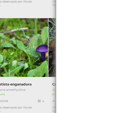
a observação por: Nicole
Última observação por: Nicole
Ú
a
Viana
tista-enganadora
Cantarelo
aria amethystina
Cantharellus pallens
um]
[Comum]
ctone
Autóctone
4
1
a observação por: Nicole
Última observação por: Nicole
Ú
a
Viana