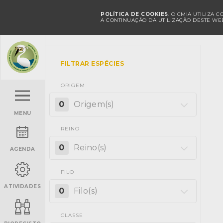
POLÍTICA DE COOKIES
. O CMIA UTILIZA 
A CONTINUAÇÃO DA UTILIZAÇÃO DESTE WEB
FILTRAR ESPÉCIES
ORIGEM
0
Origem(s)
MENU
REINO
0
Reino(s)
AGENDA
FILO
ATIVIDADES
0
Filo(s)
CLASSE