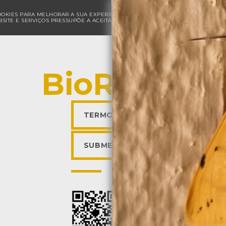
COOKIES PARA MELHORAR A SUA EXPERIÊNCIA DE NAVEGAÇÃO E PARA FINS ESTAT
SITE E SERVIÇOS PRESSUPÕE A ACEITAÇÃO DA UTILIZAÇÃO DE COOKIES.
POLÍ
BioRegisto
TERMOS DE UTILIZAÇÃO
SUBMETER OBSERVAÇÃO
Descarregar a app BioR