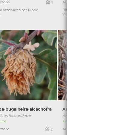
ctone
Autóctone
1
1
a observação por: Nicole
Última observação por: Nicole
Ú
a
Viana
pa-bugalheira-alcachofra
Amanita fulva
icus foecundatrix
Amanita fulva
um]
[Comum]
ctone
Autóctone
2
2