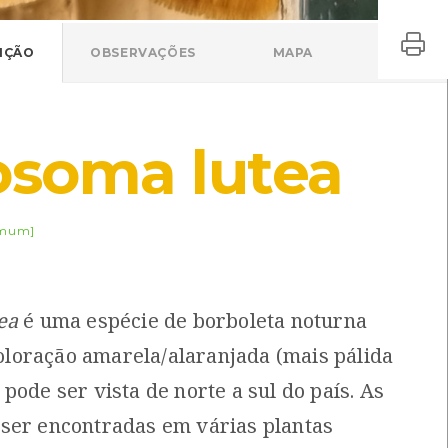
IÇÃO
OBSERVAÇÕES
MAPA
osoma lutea
mum]
ea
é uma espécie de borboleta noturna
oração amarela/alaranjada (mais pálida
pode ser vista de norte a sul do país. As
ser encontradas em várias plantas
Exosoma lusitanicum
Hylotrupes bajulus
Exosoma lusitanicum
Hylotrupes bajulus