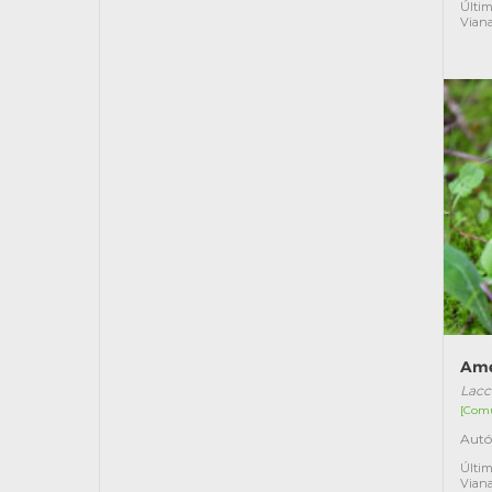
Últim
Vian
Ame
Lacc
[Com
Autó
Últim
Vian