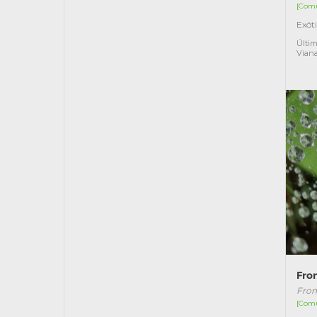
[Com
Exót
Últim
Vian
Fron
Fron
[Com