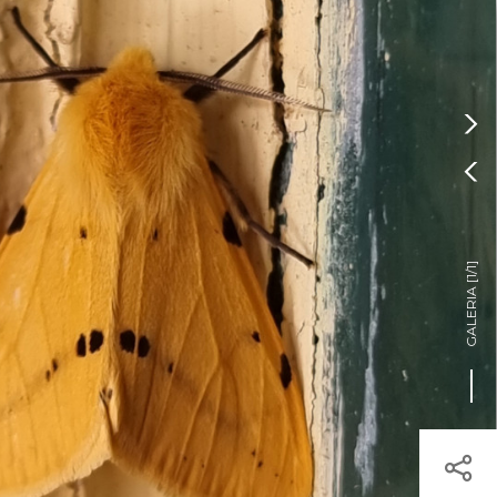
Pressione Enter

ÍSTICOS.
TICA DE COOKIES

HOJE
ENTRAR
26º
/
26º

]
1/1
GALERIA [
egisto