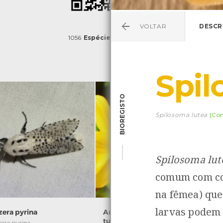
VOLTAR
DESCR
1056
Espécies
4829
Observações
Spil
BIOREGISTO
Spilosoma lutea
[Co
Spilosoma lut
comum com col
na fêmea) que 
larvas podem 
zera pyrina
Aranha-caranguejo-de-
tubérculos
era pyrina