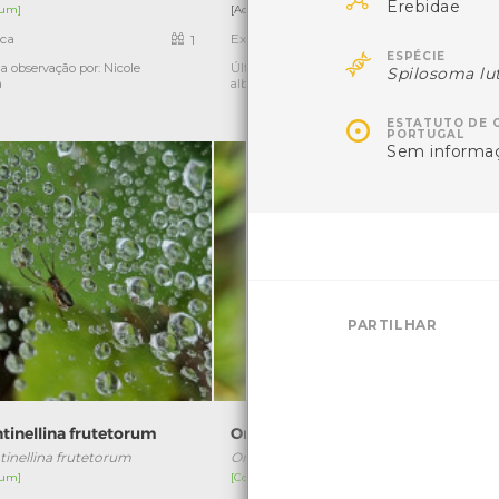
Erebidae
um]
[Acidental]
ica
Exótica
1
1

ESPÉCIE
a observação por: Nicole
Última observação por: jose
Ú
Spilosoma lu
a
alberto lima silva rodrigues

ESTATUTO DE 
PORTUGAL
Sem informa
PARTILHAR
tinellina frutetorum
Oncocera semirubella
tinellina frutetorum
Oncocera semirubella
um]
[Comum]