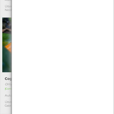
Última observação por:
Última observação por:
Nicole Viana
Nicole Viana
Cogumelo-das-Oliveiras
Sapateira
Omphalotus olearius
Cancer pagurus
[Comum]
[Comum]
Autóctone
Autóctone
1
1
Última observação por:
Última observação por:
Gabriel Santos
Nicole Viana