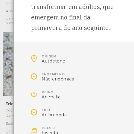
[Comum]
[Comum]
transformar em adultos, que
Autóctone
Autóctone
3
1
emergem no final da
Última observação por:
Última observação por:
Nicole Viana
Nicole Viana
primavera do ano seguinte.

ORIGEM
Autóctone

ENDEMISMO
Não endémica

REINO
Animalia
Trichopoda pictipennis
Pato-mandarim

Trichopoda pictipennis
Aix galericulata
FILO
Arthropoda
[Comum]
[Acidental]
Exótica
Exótica
1
1

CLASSE
Última observação por:
Última observação por: jose
Insecta