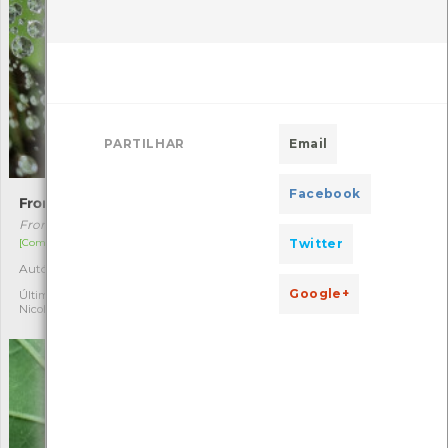
PARTILHAR
Email
Facebook
Frontinellina frutetorum
Oncocera semirubella
Frontinellina frutetorum
Oncocera semirubella
Twitter
[Comum]
[Comum]
Autóctone
Autóctone
1
1
Google+
Última observação por:
Última observação por:
Nicole Viana
Nicole Viana