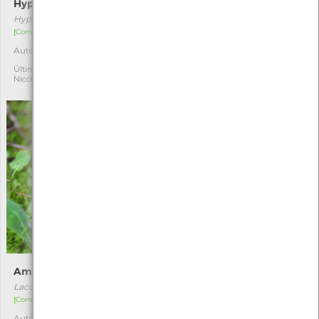
Hypholoma fasciculare
Tricoloma-sulfúreo
Hypholoma fasciculare
Tricholoma sulphureum
[Comum]
[Comum]
Autóctone
Autóctone
9
1
Última observação por:
Última observação por:
Nicole Viana
Nicole Viana
Ametista-enganadora
Cantarelo
Laccaria amethystina
Cantharellus pallens
[Comum]
[Comum]
Autóctone
Autóctone
4
1