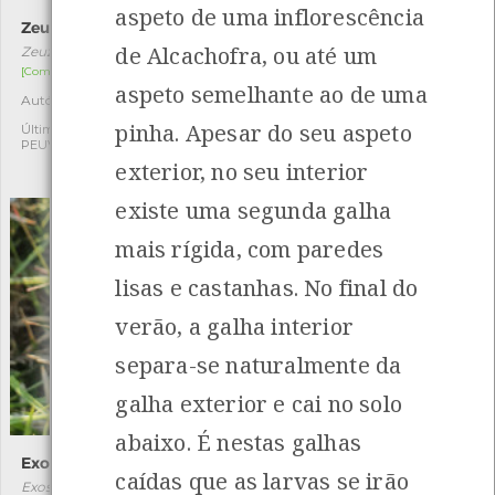
aspeto de uma inflorescência
Zeuzera pyrina
Aranha-caranguejo-de-
tubérculos
de Alcachofra, ou até um
Zeuzera pyrina
Thomisus onustus
[Comum]
aspeto semelhante ao de uma
[Comum]
Autóctone
2
Autóctone
3
pinha. Apesar do seu aspeto
Última observação por:
PEUVC
Última observação por:
exterior, no seu interior
Carina Parente
existe uma segunda galha
mais rígida, com paredes
lisas e castanhas. No final do
verão, a galha interior
separa-se naturalmente da
galha exterior e cai no solo
abaixo. É nestas galhas
Exosoma lusitanicum
Hylotrupes bajulus
caídas que as larvas se irão
Exosoma lusitanicum
Hylotrupes bajulus