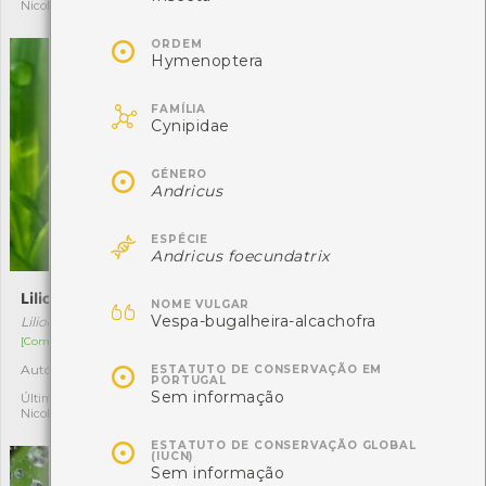
Nicole Viana
alberto lima silva rodrigues

ORDEM
Hymenoptera

FAMÍLIA
Cynipidae

GÉNERO
Andricus

ESPÉCIE
Andricus foecundatrix
Lilioceris lilii
Spilosoma lutea

NOME VULGAR
Vespa-bugalheira-alcachofra
Lilioceris lilii
Spilosoma lutea
[Comum]
[Comum]

Autóctone
Autóctone
ESTATUTO DE CONSERVAÇÃO EM
2
1
PORTUGAL
Sem informação
Última observação por:
Última observação por:
Nicole Viana
Nicole Viana

ESTATUTO DE CONSERVAÇÃO GLOBAL
(IUCN)
Sem informação