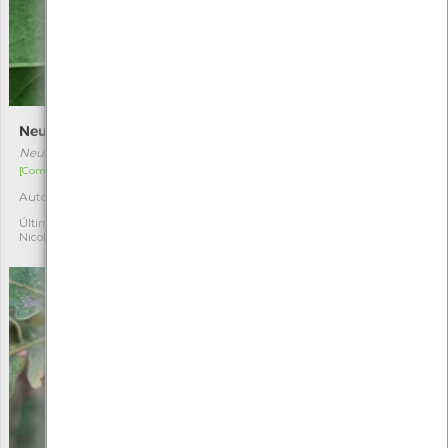
Neuroterus numismalis
Vespa-bugalheira-prateada
Neuroterus numismalis
Andricus quercustozae
[Comum]
[Comum]
Autóctone
Autóctone
1
2
Última observação por:
Última observação por:
Nicole Viana
Nicole Viana