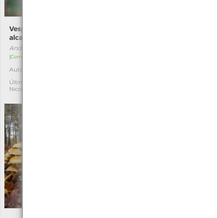
Vespa-bugalheira-
Amanita fulva
alcachofra
Amanita fulva
Andricus foecundatrix
[Comum]
[Comum]
Autóctone
2
Autóctone
2
Última observação por:
Nicole Viana
Última observação por:
Nicole Viana