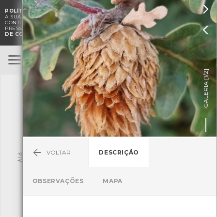

POLÍTICA DE COOKIES
. O CMIA UTILIZA COOKIES PARA MELHORAR

A SUA EXPERIÊNCIA DE NAVEGAÇÃO E PARA FINS ESTATÍSTICOS.
A
CONTINUAÇÃO DA UTILIZAÇÃO DESTE WEBSITE E SERVIÇOS

PRESSUPÕE A ACEITAÇÃO DA UTILIZAÇÃO DE COOKIES.
POLÍTICA
DE COOKIES
BioRegisto
ENTRAR
]
1/2
TERMOS DE UTILIZAÇÃO
GALERIA [
SUBMETER OBSERVAÇÃO
VOLTAR
DESCRIÇÃO
Pesquisa
OBSERVAÇÕES
MAPA