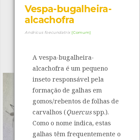
Vespa-bugalheira-
Descarregar a app BioRegisto
alcachofra
Andricus foecundatrix
[Comum]
1056
Espécies
4839
Observações
A vespa-bugalheira-
INANCIAMENTO
alcachofra é um pequeno
inseto responsável pela
formação de galhas em
gomos/rebentos de folhas de
carvalhos (
Quercus
spp.).
Como o nome indica, estas
galhas têm frequentemente o