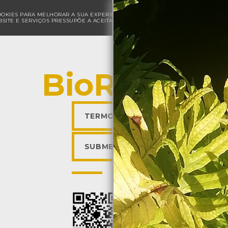
COOKIES PARA MELHORAR A SUA EXPERIÊNCIA DE NAVEGAÇÃO E PARA FINS ESTAT
SITE E SERVIÇOS PRESSUPÕE A ACEITAÇÃO DA UTILIZAÇÃO DE COOKIES.
POLÍ
BioRegisto
TERMOS DE UTILIZAÇÃO
SUBMETER OBSERVAÇÃO
Descarregar a app BioR