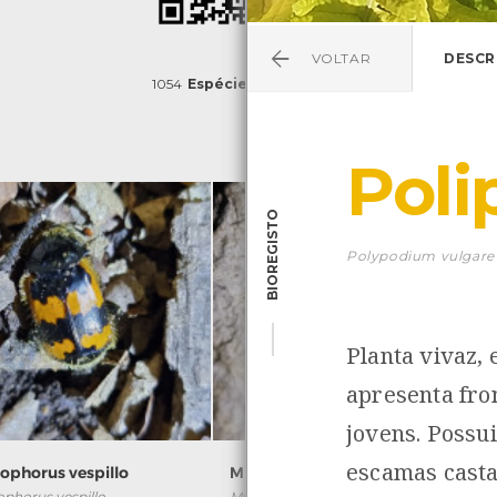
VOLTAR
DESCR
1054
Espécies
4829
Observações
Poli
BIOREGISTO
Polypodium vulgare
Planta vivaz, 
apresenta fro
jovens. Possu
escamas cast
rophorus vespillo
Miltochrista miniata
ophorus vespillo
Miltochrista miniata