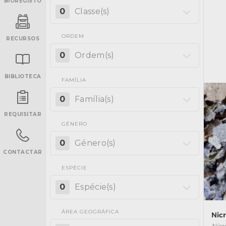
BIOREGISTO
0
Classe(s)
ORDEM
RECURSOS
0
Ordem(s)
BIBLIOTECA
FAMÍLIA
INANCIAMENTO
0
Família(s)
REQUISITAR
GÉNERO
0
Género(s)
CONTACTAR
ESPÉCIE
0
Espécie(s)
ÁREA GEOGRÁFICA
Nic
Nicr