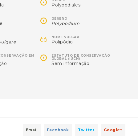

1
ORDEM
da
Polypodiales
Autóctone
4
Última observação por: Soraia
Castro
ltima observação por:

Mónica Rocha
GÉNERO
ae
Polypodium

NOME VULGAR
vulgare
Polipódio

CONSERVAÇÃO EM
ESTATUTO DE CONSERVAÇÃO
GLOBAL (IUCN)
ção
Sem informação
Xestia xanthographa
Sargaço-das-serras
Xestia xanthographa
Halimium lasianthum
[Comum]
Autóctone
1
Email
Facebook
Twitter
Google+
Autóctone
1
ltima observação por: Turma