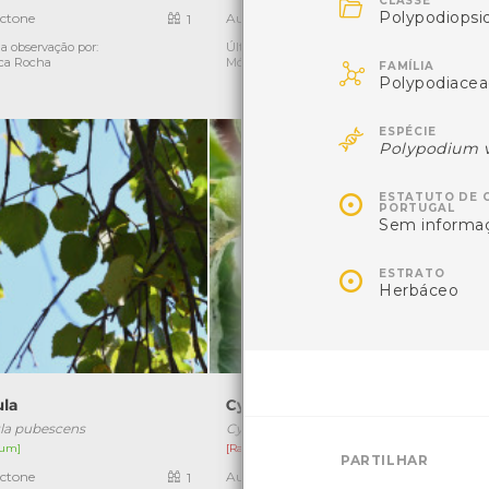

CLASSE
Polypodiopsi
ctone
Autóctone
1
2
a observação por:
Última observação por:
Ú

ca Rocha
Mónica Rocha
FAMÍLIA
Polypodiace

ESPÉCIE
Polypodium 

ESTATUTO DE 
PORTUGAL
Sem informa

ESTRATO
Herbáceo
ula
Cyrtaspis scutata
la pubescens
Cyrtaspis scutata
um]
[Raro]
PARTILHAR
ctone
Autóctone
1
2
Ú