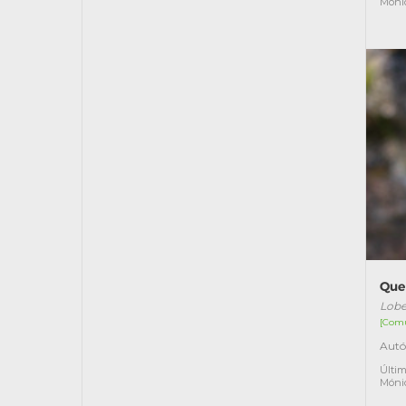
Móni
Que
Lobe
[Com
Autó
Últim
Móni