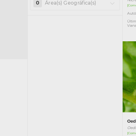
0
Área(s) Geográfica(s)
[Com
Autó
Últim
Vian
Oed
Oedi
[Com