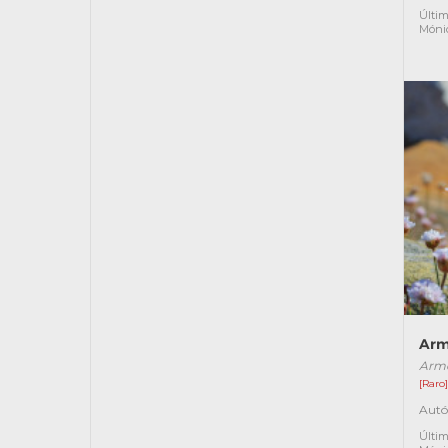
Últim
Móni
Arm
Arme
[Raro
Autó
Últim