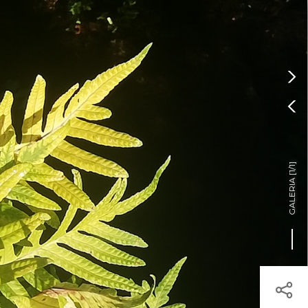
Pressione Enter

ÍSTICOS.
TICA DE COOKIES

HOJE
ENTRAR
17º
/
17º

]
1/1
GALERIA [
egisto