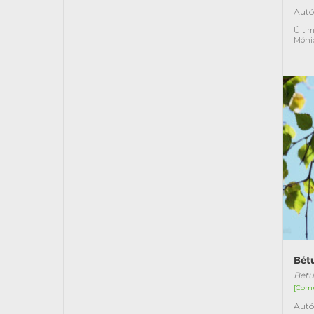
Autó
Últim
Móni
Bét
Betu
[Com
Autó