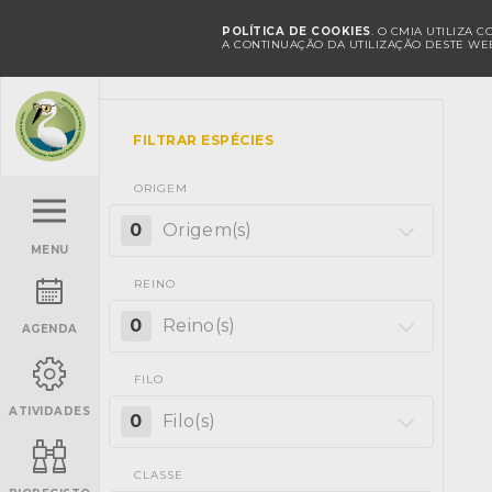
POLÍTICA DE COOKIES
. O CMIA UTILIZA 
A CONTINUAÇÃO DA UTILIZAÇÃO DESTE WEB
FILTRAR ESPÉCIES
ORIGEM
0
Origem(s)
MENU
REINO
0
Reino(s)
AGENDA
FILO
ATIVIDADES
0
Filo(s)
CLASSE