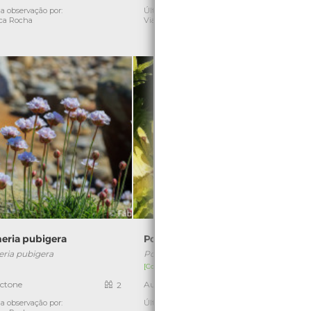
a observação por:
Última observação por: Nicole
E
ca Rocha
Viana
eria pubigera
Polipódio
ria pubigera
Polypodium vulgare
]
[Comum]
ctone
Autóctone
2
1
a observação por:
Última observação por: Débora
Ú