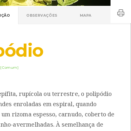
IÇÃO
OBSERVAÇÕES
MAPA
pódio
[Comum]
epífita, rupícola ou terrestre, o polipódio
ndes enroladas em espiral, quando
i um rizoma espesso, carnudo, coberto de
anho-avermelhadas. À semelhança de
Tecedeira-garrafinha
Erodius lusitanicus
Mangora acalypha
Erodius lusitanicus