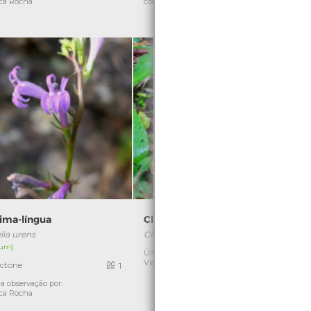
ca Rocha
coelho
ima-língua
Clavariadelphus pistillaris
lia urens
Clavariadelphus pistillaris
S
um]
[
Última observação por: Nicole
1
Viana
ctone
1
a observação por:
Ú
ca Rocha