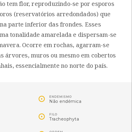
ão tem flor, reproduzindo-se por esporos
[Comum]
[Distribuição residual]
soros (reservatórios arredondados) que
Autóctone
Autóctone
1
1
ltima observação por: Nicole
Última observação por: Nicole
na parte inferior das frondes. Esses
Viana
Viana
ma tonalidade amarelada e dispersam-se
mavera. Ocorre em rochas, agarram-se
as árvores, muros ou mesmo em cobertos
nhais, essencialmente no norte do país.

ENDEMISMO
Não endémica

FILO
Zigaena-dos-cinco-pontos
Besouro-tigre-verde
Tracheophyta
ygaena trifolii
Cicindela campestris
Residente]
Autóctone