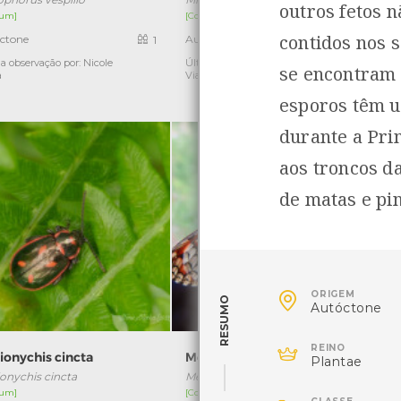
outros fetos n
um]
[Comum]
contidos nos 
ctone
Autóctone
1
1
a observação por: Nicole
Última observação por: Nicole
Ú
se encontram 
a
Viana
esporos têm u
durante a Pri
aos troncos d
de matas e pi

ORIGEM
RESUMO
Autóctone

REINO
ionychis cincta
Melitaea deione
Plantae
onychis cincta
Melitaea deione
Z
um]
[Comum]
[