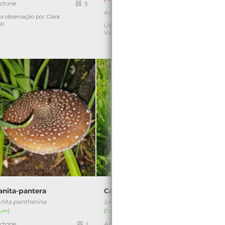
ctone
3
Autóctone
1
a observação por: Clara
Ú
so
Última observação por: Nicole
Viana
nita-pantera
Campana-da-praia
ita pantherina
Limbarda crithmoides
um]
[Comum]
[
ctone
Autóctone
1
1