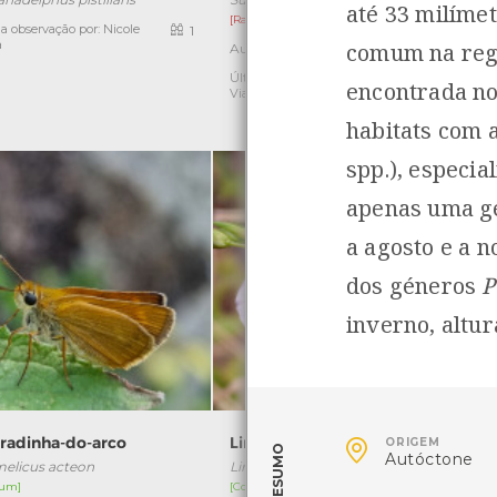
até 33 milíme
[Raro]
a observação por: Nicole
1
a
comum na regi
Autóctone
1
Última observação por: Nicole
Ú
encontrada no
Viana
P
habitats com 
spp.), especia
apenas uma ge
a agosto e a 
dos géneros
inverno, altu

radinha-do-arco
Linho-bravo
ORIGEM
RESUMO
Autóctone
elicus acteon
Linum bienne
um]
[Comum]