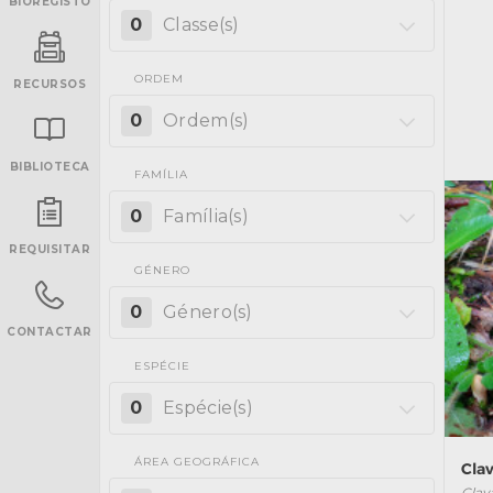
BIOREGISTO
0
Classe(s)
ORDEM
RECURSOS
0
Ordem(s)
BIBLIOTECA
FAMÍLIA
INANCIAMENTO
0
Família(s)
REQUISITAR
GÉNERO
0
Género(s)
CONTACTAR
ESPÉCIE
0
Espécie(s)
ÁREA GEOGRÁFICA
Clav
Clava