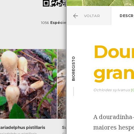
VOLTAR
DESCR
1056
Espécies
4839
Observações
Dou
BIOREGISTO
gra
Ochlodes sylvanus
[
A douradinha-
maiores hespe
ariadelphus pistillaris
Suillus grevillei
riadelphus pistillaris
Suillus grevillei
M