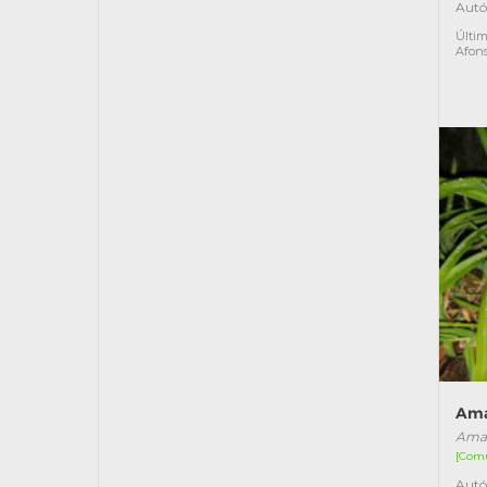
Autó
Últim
Afon
Ama
Aman
[Com
Autó