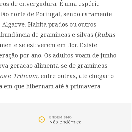
tros de envergadura. É uma espécie
[Comum]
[Comum]
ão norte de Portugal, sendo raramente
Exótica
Autóctone
1
1
ltima observação por: Laura
Última observação por:
 Algarve. Habita prados ou outros
into
Mónica Rocha
abundância de gramíneas e silvas (
Rubus
lmente se estiverem em flor. Existe
ração por ano. Os adultos voam de junho
nova geração alimenta-se de gramíneas
Poa
e
Triticum
, entre outras, até chegar o
ra em que hibernam até à primavera.

Ouriço-das-dunas
Salamandra-de-costelas-
ENDEMISMO
Não endémica
salientes
Centaurea sphaerocephala
Pleurodeles waltl
[Comum]