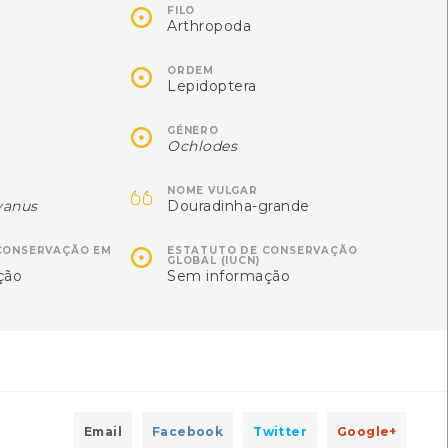

[Comum]
FILO
Autóctone
1
Arthropoda
Autóctone
2
ltima observação por: Clara
Afonso
Última observação por: ABEL

ORDEM
AZEVEDO
Lepidoptera

GÉNERO
Ochlodes

NOME VULGAR
vanus
Douradinha-grande

CONSERVAÇÃO EM
ESTATUTO DE CONSERVAÇÃO
GLOBAL (IUCN)
ção
Sem informação
Cystodermella granulosa
Coprinellus micaceus
Cystodermella granulosa
Coprinellus micaceus
Raro]
[Comum]
Email
Facebook
Twitter
Google+