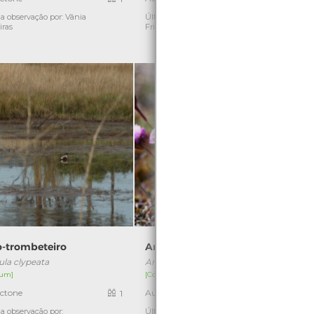
a observação por: Vânia
Última observação por: Iúri
Ú
iras
Frias
o-trombeteiro
Arméria
ula clypeata
Armeria humilis
um]
[Comum]
ctone
Autóctone
1
3
[
a observação por:
Última observação por: