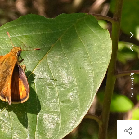
Pressione Enter

ÍSTICOS.
TICA DE COOKIES

HOJE
ENTRAR
23º
/
23º

]
1/1
GALERIA [
egisto