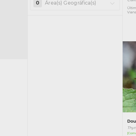
0
Área(s) Geográfica(s)
Últim
Vian
Dou
Thym
[Com