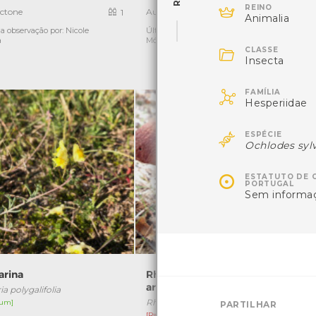

REINO
ctone
Autóctone
1
2
Animalia
a observação por: Nicole
Última observação por:
Ú
a
Mónica Rocha

CLASSE
Insecta

FAMÍLIA
Hesperiidae

ESPÉCIE
Ochlodes syl

ESTATUTO DE 
PORTUGAL
Sem informa
arina
Rheubarbariboletus
armeniacus
ia polygalifolia
Rheubarbariboletus armeniacus
um]
[
PARTILHAR
[Raro]