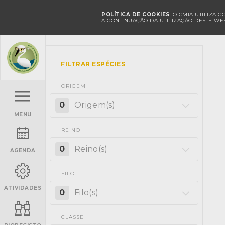
POLÍTICA DE COOKIES
. O CMIA UTILIZA 
A CONTINUAÇÃO DA UTILIZAÇÃO DESTE WEB
FILTRAR ESPÉCIES
ORIGEM
0
Origem(s)
MENU
REINO
0
Reino(s)
AGENDA
FILO
ATIVIDADES
0
Filo(s)
CLASSE