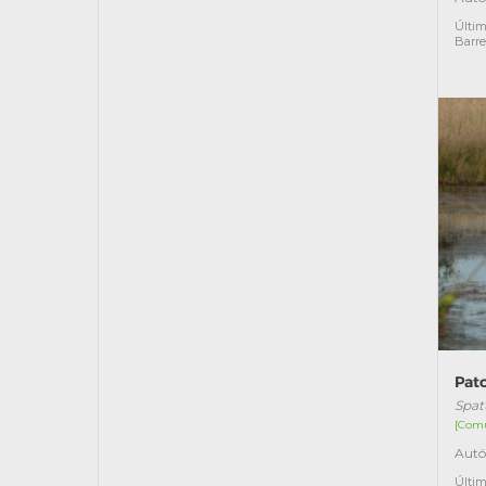
Últim
Barre
Pat
Spat
[Com
Autó
Últim