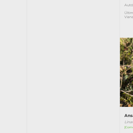
Autó
Últim
Vian
Ans
Linar
[Com