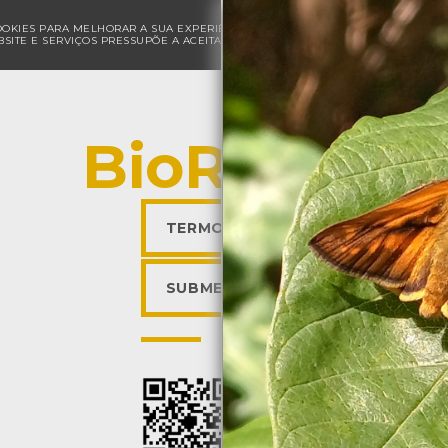
COOKIES PARA MELHORAR A SUA EXPERIÊNCIA DE NAVEGAÇÃO E PARA FINS ESTAT
SITE E SERVIÇOS PRESSUPÕE A ACEITAÇÃO DA UTILIZAÇÃO DE COOKIES.
POLÍ
BioRegisto
TERMOS DE UTILIZAÇÃO
SUBMETER OBSERVAÇÃO
Descarregar a app BioR