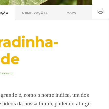
IÇÃO
OBSERVAÇÕES
MAPA
radinha-
nde
Comum]
grande é, como o nome indica, um dos
rídeos da nossa fauna, podendo atingir
Boas-noites
Douradinha-grande
irabilis jalapa
Ochlodes sylvanus