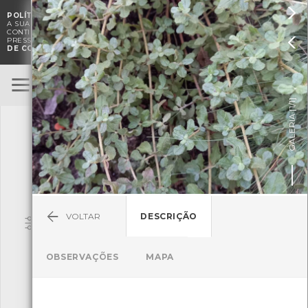

POLÍTICA DE COOKIES
. O CMIA UTILIZA COOKIES PARA MELHORAR

A SUA EXPERIÊNCIA DE NAVEGAÇÃO E PARA FINS ESTATÍSTICOS.
A
CONTINUAÇÃO DA UTILIZAÇÃO DESTE WEBSITE E SERVIÇOS

PRESSUPÕE A ACEITAÇÃO DA UTILIZAÇÃO DE COOKIES.
POLÍTICA
DE COOKIES
BioRegisto
ENTRAR
]
1/1
TERMOS DE UTILIZAÇÃO
GALERIA [
SUBMETER OBSERVAÇÃO
VOLTAR
DESCRIÇÃO
Pesquisa
OBSERVAÇÕES
MAPA