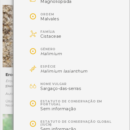
Magnoliopsida

ORDEM
Malvales

FAMÍLIA
Cistaceae

GÉNERO
Halimium

ESPÉCIE
Halimium lasianthum
Erodius lusitanicus
Oedionychis cincta
Erodius lusitanicus
Oedionychis cincta

NOME VULGAR
[Distribuição residual]
[Comum]
Sargaço-das-serras
Autóctone
Autóctone
1
1

Última observação por:
Última observação por:
ESTATUTO DE CONSERVAÇÃO EM
PORTUGAL
Nicole Viana
Mónica Rocha
Sem informação

ESTATUTO DE CONSERVAÇÃO GLOBAL
(IUCN)
Sem informação