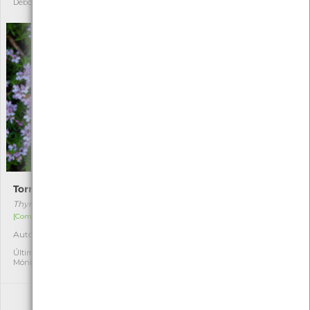
Débora coelho
Barbosa
Tormentelo
Queima-língua
Thymus caespititius
Lobelia urens
[Comum]
[Comum]
Autóctone
Autóctone
2
1
Última observação por:
Última observação por:
Mónica Rocha
Mónica Rocha