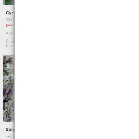
Cyrtaspis scutata
Xestia xanthographa
Cyrtaspis scutata
Xestia xanthographa
[Raro]
Autóctone
1
Autóctone
2
Última observação por:
Turma A2A/A3A/A4A-
Última observação por:
EBArcozelo(2020 a2023)
Nicole Viana
Sargaço-das-serras
Armeria pubigera
Halimium lasianthum
Armeria pubigera