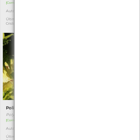
[Comum]
[Raro]
Autóctone
Autóctone
1
2
Última observação por:
Última observação por:
Cristiano Sá
Mónica Rocha
Polipódio
Dryopteris dilatata
Polypodium vulgare
Dryopteris dilatata
[Comum]
[Comum]
Autóctone
Autóctone
1
1
Última observação por:
Última observação por: Inês