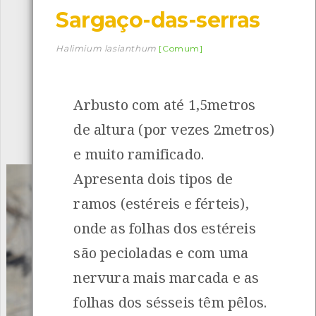
Sargaço-das-serras
Descarregar a app BioRegisto
Halimium lasianthum
[Comum]
Arbusto com até 1,5metros
1056
Espécies
4829
Observações
de altura (por vezes 2metros)
INANCIAMENTO
e muito ramificado.
Apresenta dois tipos de
ramos (estéreis e férteis),
onde as folhas dos estéreis
são pecioladas e com uma
nervura mais marcada e as
folhas dos sésseis têm pêlos.