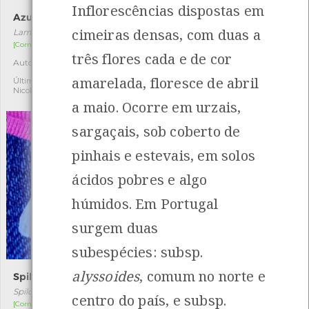
Inflorescências dispostas em
Azulinha
Escaravelho-da-batata
cimeiras densas, com duas a
Lampides boeticus
Leptinotarsa decemlineata
[Comum]
[Comum]
três flores cada e de cor
Autóctone
Exótica
8
1
amarelada, floresce de abril
Última observação por:
Última observação por:
Nicole Viana
Nicole Viana
a maio. Ocorre em urzais,
sargaçais, sob coberto de
pinhais e estevais, em solos
ácidos pobres e algo
húmidos. Em Portugal
surgem duas
subespécies: subsp.
alyssoides
, comum no norte e
Spilosoma lubricipeda
Nicrophorus vespillo
Spilosoma lubricipeda
Nicrophorus vespillo
centro do país, e subsp.
[Comum]
[Comum]