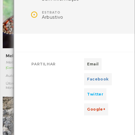

ESTRATO
Arbustivo
Melitaea deione
Zigaena-dos-cinco-pontos
Melitaea deione
Zygaena trifolii
PARTILHAR
Email
[Comum]
[Residente]
Autóctone
Autóctone
2
4
Facebook
Última observação por:
Última observação por:
Mónica Rocha
Mónica Rocha
Twitter
Google+