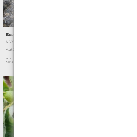
Besouro-tigre-verde
Bétula
Cicindela campestris
Betula pubescens
[Comum]
Autóctone
1
Autóctone
1
Última observação por:
Soraia Castro
Última observação por:
Mónica Rocha