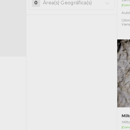
0
Área(s) Geográfica(s)
[Com
Autó
Últim
Vian
Milt
Milt
[Com