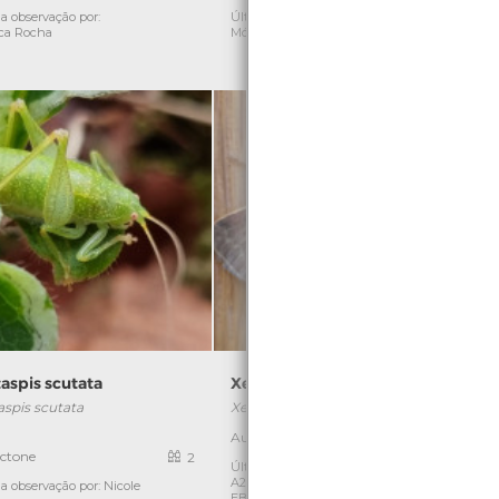
C
a observação por:
Última observação por:
ca Rocha
Mónica Rocha
aspis scutata
Xestia xanthographa
aspis scutata
Xestia xanthographa
]
Autóctone
1
ctone
2
Última observação por: Turma
A2A/A3A/A4A-
a observação por: Nicole
Ú
EBArcozelo(2020 a2023)