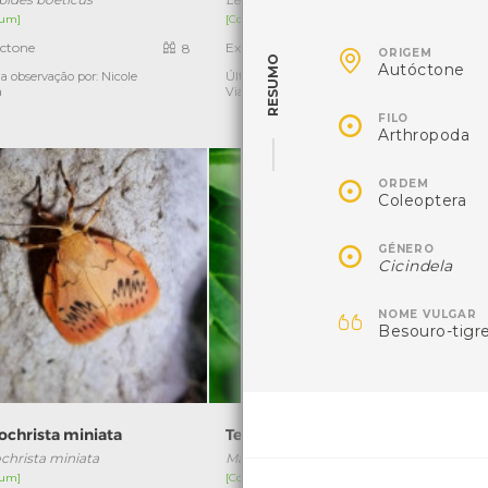
um]
[Comum]
ctone
Exótica
8
1

ORIGEM
RESUMO
Autóctone
a observação por: Nicole
Última observação por: Nicole
Ú
a
Viana

FILO
Arthropoda

ORDEM
Coleoptera

GÉNERO
Cicindela

NOME VULGAR
Besouro-tigr
ochrista miniata
Tecedeira-garrafinha
ochrista miniata
Mangora acalypha
um]
[Comum]
[