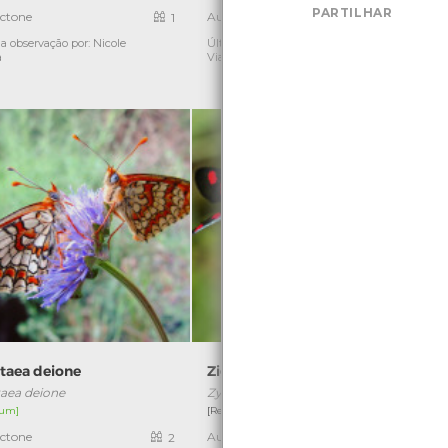
PARTILHAR
ctone
Autóctone
1
1
a observação por: Nicole
Última observação por: Nicole
Ú
a
Viana
itaea deione
Zigaena-dos-cinco-pontos
taea deione
Zygaena trifolii
um]
[Residente]
ctone
Autóctone
2
4
Ú