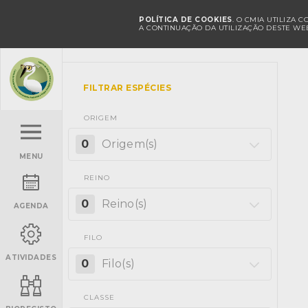
POLÍTICA DE COOKIES
. O CMIA UTILIZA 
A CONTINUAÇÃO DA UTILIZAÇÃO DESTE WEB
FILTRAR ESPÉCIES
ORIGEM
0
Origem(s)
MENU
REINO
0
Reino(s)
AGENDA
FILO
ATIVIDADES
0
Filo(s)
CLASSE