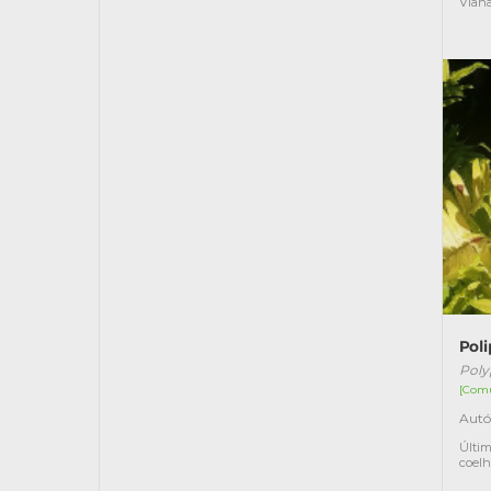
Vian
Pol
Poly
[Com
Autó
Últim
coel