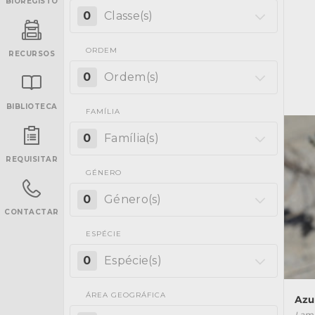
BIOREGISTO
0
Classe(s)
ORDEM
RECURSOS
0
Ordem(s)
BIBLIOTECA
FAMÍLIA
INANCIAMENTO
0
Família(s)
REQUISITAR
GÉNERO
0
Género(s)
CONTACTAR
ESPÉCIE
0
Espécie(s)
ÁREA GEOGRÁFICA
Azu
Lamp