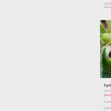
Últim
Móni
Cyrt
Cyrt
[Raro
Autó
Últim