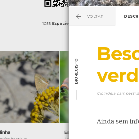
VOLTAR
DESCR
1056
Espécies
4837
Observações
Beso
BIOREGISTO
ver
Cicindela campestri
Ainda sem in
linha
Escaravelho-da-batata
ides boeticus
Leptinotarsa decemlineata