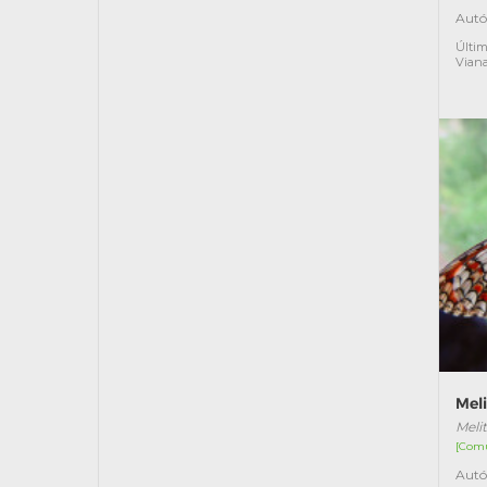
Autó
Últim
Vian
Mel
Meli
[Com
Autó