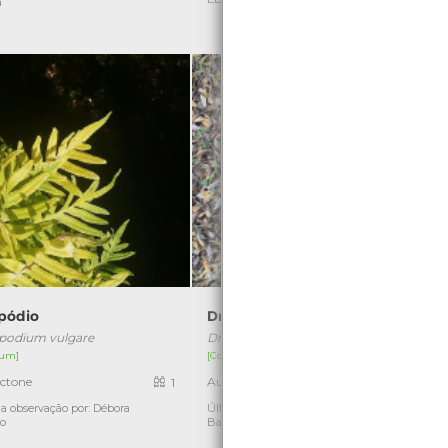
a
C
ipódio
Dryopteris dilatata
podium vulgare
Dryopteris dilatata
um]
[Comum]
ctone
Autóctone
1
1
a observação por: Débora
Última observação por: Inês
Ú
ho
Barbosa