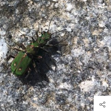
Pressione Enter

ÍSTICOS.
TICA DE COOKIES

HOJE
ENTRAR
24º
/
24º

]
1/1
GALERIA [
egisto