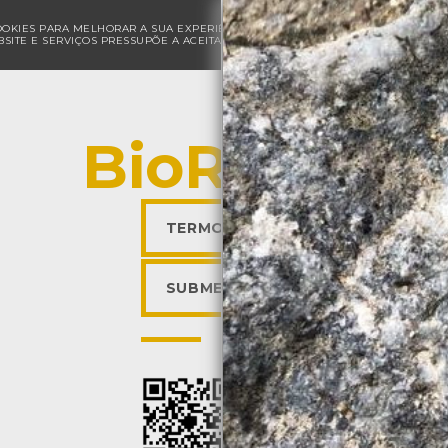
COOKIES PARA MELHORAR A SUA EXPERIÊNCIA DE NAVEGAÇÃO E PARA FINS ESTAT
SITE E SERVIÇOS PRESSUPÕE A ACEITAÇÃO DA UTILIZAÇÃO DE COOKIES.
POLÍ
BioRegisto
TERMOS DE UTILIZAÇÃO
SUBMETER OBSERVAÇÃO
Descarregar a app BioR