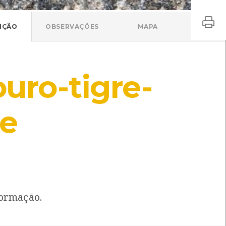
IÇÃO
OBSERVAÇÕES
MAPA
uro-tigre-
de
s
formação.
Spilosoma lubricipeda
Nicrophorus vespillo
Spilosoma lubricipeda
Nicrophorus vespillo