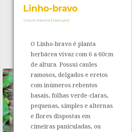
Linho-bravo
Descarregar a app BioRegisto
Linum bienne
[Comum]
O Linho-bravo é planta
1056
Espécies
4839
Observações
herbácea vivaz com 6 a 60cm
INANCIAMENTO
de altura. Possui caules
ramosos, delgados e eretos
com inúmeros rebentos
basais, folhas verde-claras,
pequenas, simples e alternas
e flores dispostas em
cimeiras paniculadas, ou