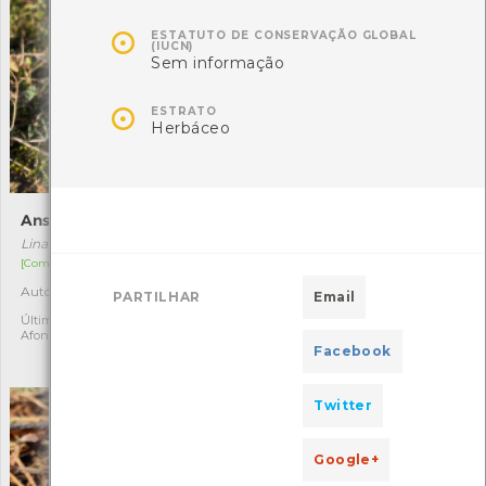

ESTATUTO DE CONSERVAÇÃO GLOBAL
(IUCN)
Sem informação

ESTRATO
Herbáceo
Ansarina
Rheubarbariboletus
armeniacus
Linaria polygalifolia
Rheubarbariboletus armeniacus
[Comum]
[Raro]
Autóctone
3
PARTILHAR
Email
Autóctone
1
Última observação por: Clara
Afonso
Última observação por:
Facebook
Nicole Viana
Twitter
Google+