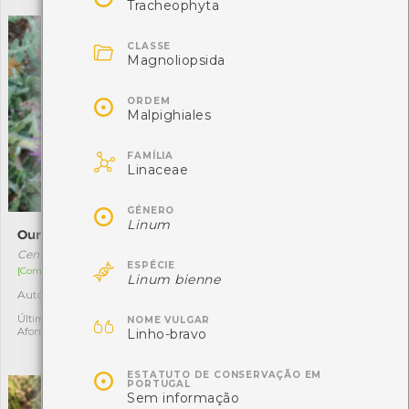
Tracheophyta

CLASSE
Magnoliopsida

ORDEM
Malpighiales

FAMÍLIA
Linaceae

GÉNERO
Linum
Ouriço-das-dunas
Salamandra-de-costelas-
salientes
Centaurea sphaerocephala

ESPÉCIE
Pleurodeles waltl
[Comum]
Linum bienne
[Comum]
Autóctone
1
Autóctone
2

Última observação por: Clara
NOME VULGAR
Afonso
Linho-bravo
Última observação por:
ABEL AZEVEDO

ESTATUTO DE CONSERVAÇÃO EM
PORTUGAL
Sem informação