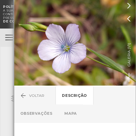

POLÍTICA DE COOKIES
. O CMIA UTILIZA COOKIES PARA MELHORAR

A SUA EXPERIÊNCIA DE NAVEGAÇÃO E PARA FINS ESTATÍSTICOS.
A
CONTINUAÇÃO DA UTILIZAÇÃO DESTE WEBSITE E SERVIÇOS

PRESSUPÕE A ACEITAÇÃO DA UTILIZAÇÃO DE COOKIES.
POLÍTICA
DE COOKIES
BioRegisto
ENTRAR
]
1/1
TERMOS DE UTILIZAÇÃO
GALERIA [
SUBMETER OBSERVAÇÃO
VOLTAR
DESCRIÇÃO
Pesquisa
OBSERVAÇÕES
MAPA