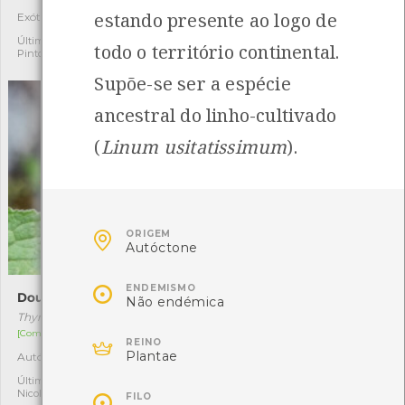
estando presente ao logo de
Exótica
Autóctone
1
1
Última observação por: Laura
Última observação por:
todo o território continental.
Pinto
Mónica Rocha
Supõe-se ser a espécie
ancestral do linho-cultivado
(
Linum usitatissimum
).

ORIGEM
Autóctone

ENDEMISMO
Douradinha-do-arco
Linho-bravo
Não endémica
Thymelicus acteon
Linum bienne
[Comum]
[Comum]

REINO
Plantae
Autóctone
Autóctone
1
2
Última observação por:
Última observação por:

Nicole Viana
Mónica Rocha
FILO