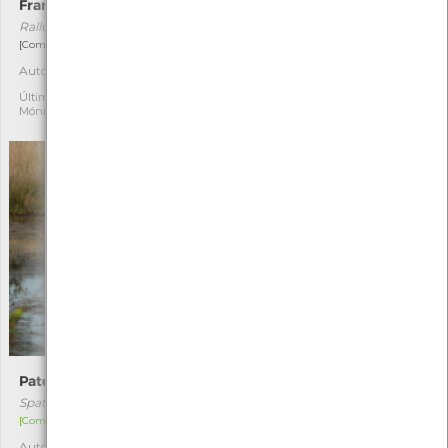
Frango-d’água
Horvathiolus superbus
Rallus aquaticus
Horvathiolus superbus
[Comum e residente]
[Comum]
Autóctone
Autóctone
5
2
Última observação por:
Última observação por:
Mónica Rocha
Angelina Pinho
Pato-trombeteiro
Arméria
Spatula clypeata
Armeria humilis
[Comum]
[Comum]
Autóctone
Autóctone
1
3