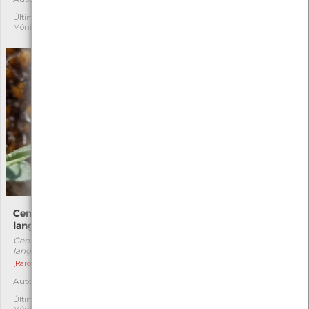
Última observação por:
Última observação por:
Mónica Rocha
Cristiana Costa
Centaurea aristata subsp.
Idotea balthica
langeana
Idotea balthica
Centaurea aristata subsp.
[Comum]
langeana
Autóctone
1
[Raro]
Última observação por:
Autóctone
1
Soraia Castro
Última observação por: