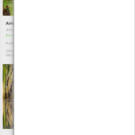
Amanita-pantera
Campana-da-praia
Amanita pantherina
Limbarda crithmoides
[Comum]
[Comum]
Autóctone
Autóctone
1
1
Última observação por:
Última observação por: Iúri
Vânia Barreiras
Frias