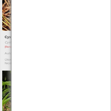
Cystodermella granulosa
Coprinellus micaceus
Cystodermella granulosa
Coprinellus micaceus
[Raro]
[Comum]
Autóctone
Autóctone
1
1
Última observação por:
Última observação por:
Nicole Viana
Nicole Viana