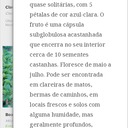
quase solitárias, com 5
Clavariadelphus pistillaris
Suillus grevillei
pétalas de cor azul-clara. O
Clavariadelphus pistillaris
Suillus grevillei
[Raro]
Última observação por:
1
fruto é uma cápsula
Nicole Viana
Autóctone
1
subglobulosa acastanhada
Última observação por:
Nicole Viana
que encerra no seu interior
cerca de 10 sementes
castanhas. Floresce de maio a
julho. Pode ser encontrada
em clareiras de matos,
bermas de caminhos, em
locais frescos e solos com
alguma humidade, mas
Boas-noites
Douradinha-grande
Mirabilis jalapa
Ochlodes sylvanus
geralmente profundos,
[Comum]
[Comum]