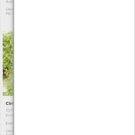
Autóctone
Autóctone
3
3
Última observação por:
Última observação por:
PEUVC
Agrupamento Arga e Lima -
Laboratório da memória e
Ciência Viva
Cimbalária
Noselha
Cymbalaria muralis
Colchicum montanum
[Comum]
[Distribuição residual]
Exótica
Autóctone
2
8
Última observação por:
Última observação por: