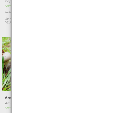
Coprinus comatus
Boletus edulis
[Comum]
[Comum]
Autóctone
Autóctone
1
1
Última observação por:
Última observação por:
PEUVC
Agrupamento Arga e Lima -
Laboratório da memória e
Ciência Viva
Amanita vaginata
Galinha-do-bosque
Amanita vaginata
Laetiporus sulphureus
[Comum]
[Comum]