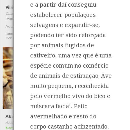
e a partir daí conseguiu
Pilrito-das-praias
Bico-de-lacre
estabelecer populações
Calidris alba
Estrilda astrild
[Migrador]
[Comum e residente]
selvagens e expandir-se,
Autóctone
Exótica invasora
12
5
podendo ter sido reforçada
Última observação por:
Última observação por:
Mónica Rocha
Mónica Rocha
por animais fugidos de
cativeiro, uma vez que é uma
espécie comum no comércio
de animais de estimação. Ave
muito pequena, reconhecida
pelo vermelho vivo do bico e
máscara facial. Peito
avermelhado e resto do
Akis granulifera
Milax gagates
Akis granulifera
Milax gagates
corpo castanho acinzentado.
[Comum]
[Comum]