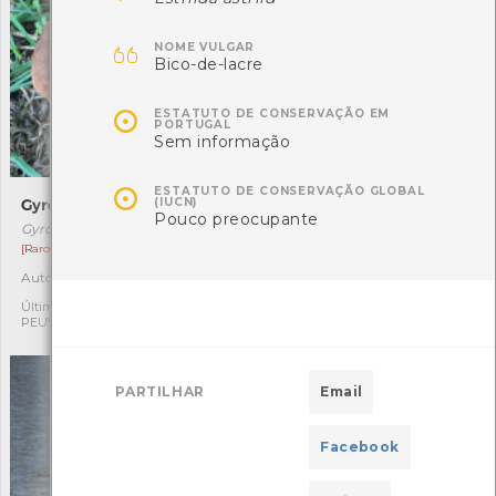

NOME VULGAR
Bico-de-lacre

ESTATUTO DE CONSERVAÇÃO EM
PORTUGAL
Sem informação

ESTATUTO DE CONSERVAÇÃO GLOBAL
(IUCN)
Gyroporus castaneus
Ganso-patola
Pouco preocupante
Gyroporus castaneus
Morus bassanus
[Raro]
[Migrador]
Autóctone
Autóctone
1
1
Última observação por:
Última observação por:
PEUVC
Nicole Viana
PARTILHAR
Email
Facebook