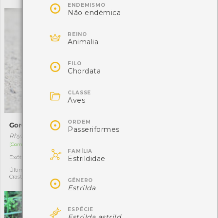

ENDEMISMO
Não endémica

REINO
Animalia

FILO
Chordata

CLASSE
Aves

ORDEM
Gorgulho-das-palmeiras
Boleto-vermelho
Passeriformes
Rhynchophorus ferrugineus
Hortiboletus rubellus
[Comum]
[Raro]

FAMÍLIA
Exótica
Autóctone
5
2
Estrildidae
Última observação por: Sofia
Última observação por:
Crasto
PEUVC

GÉNERO
Estrilda

ESPÉCIE
Estrilda astrild