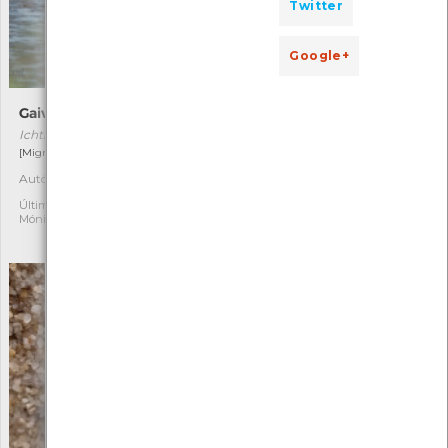
Twitter
Google+
Gaivota-de-cabeça-preta
Deilephila elpenor
Ichthyaetus melanocephalus
Deilephila elpenor
[Migrador]
[Comum]
Autóctone
Autóctone
1
2
Última observação por:
Última observação por:
Mónica Rocha
Turma A2A/A3A/A4A-
EBArcozelo(2020 a2023)