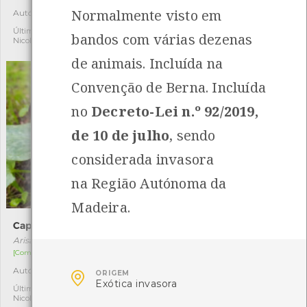
Normalmente visto em
Autóctone
Autóctone
1
1
Última observação por:
Última observação por:
bandos com várias dezenas
Nicole Viana
Nicole Viana
de animais. Incluída na
Convenção de Berna. Incluída
no
Decreto-Lei n.º 92/2019,
de 10 de julho
, sendo
considerada invasora
na Região Autónoma da
Madeira.
Capuz-de-frade
Pulga-do-mar
Arisarum simorrhinum
Talitrus saltator
[Comum]
[Comum]
Autóctone
Autóctone

2
2
ORIGEM
Exótica invasora
Última observação por:
Última observação por:
Nicole Viana
Nicole Viana