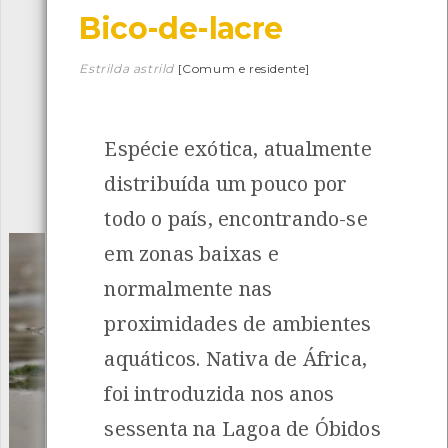
Bico-de-lacre
Descarregar a app BioRegisto
Estrilda astrild
[Comum e residente]
Espécie exótica, atualmente
1054
Espécies
4829
Observações
distribuída um pouco por
INANCIAMENTO
todo o país, encontrando-se
em zonas baixas e
normalmente nas
proximidades de ambientes
aquáticos. Nativa de África,
foi introduzida nos anos
sessenta na Lagoa de Óbidos