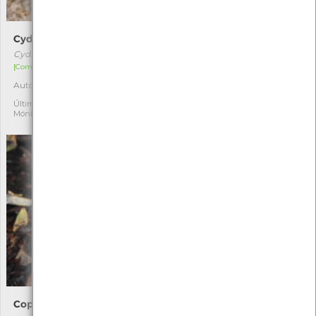
Cydnus aterrimus
Lactário
Cydnus aterrimus
Lactarius deliciosus
[Comum]
Última observação por:
1
PEUVC
Autóctone
1
Última observação por:
Mónica Rocha
Coprino-barbudo
Tortulho