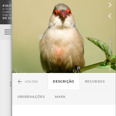

POLÍTICA DE COOKIES
. O CMIA UTILIZA COOKIES PARA MELHORAR

A SUA EXPERIÊNCIA DE NAVEGAÇÃO E PARA FINS ESTATÍSTICOS.
A
CONTINUAÇÃO DA UTILIZAÇÃO DESTE WEBSITE E SERVIÇOS

PRESSUPÕE A ACEITAÇÃO DA UTILIZAÇÃO DE COOKIES.
POLÍTICA
DE COOKIES
BioRegisto
ENTRAR
]
1/2
TERMOS DE UTILIZAÇÃO
GALERIA [
SUBMETER OBSERVAÇÃO
VOLTAR
DESCRIÇÃO
RECURSOS
Pesquisa
OBSERVAÇÕES
MAPA