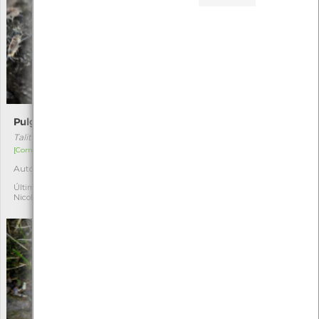
Pulga-do-mar
Gorgulho-das-palmeiras
Talitrus saltator
Rhynchophorus ferrugineus
[Comum]
[Comum]
Autóctone
Exótica
2
5
Última observação por:
Última observação por: Sofia
Nicole Viana
Crasto