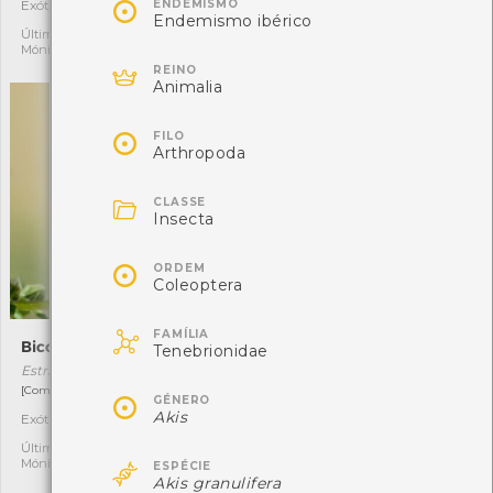

ENDEMISMO
Exótica invasora
Autóctone
7
12
Endemismo ibérico
Última observação por:
Última observação por:
Mónica Rocha
Mónica Rocha

REINO
Animalia

FILO
Arthropoda

CLASSE
Insecta

ORDEM
Coleoptera

FAMÍLIA
Bico-de-lacre
Akis granulifera
Tenebrionidae
Estrilda astrild
Akis granulifera
[Comum e residente]
[Comum]

GÉNERO
Akis
Exótica invasora
Autóctone
5
1
Última observação por:
Última observação por:

Mónica Rocha
Nicole Viana
ESPÉCIE
Akis granulifera