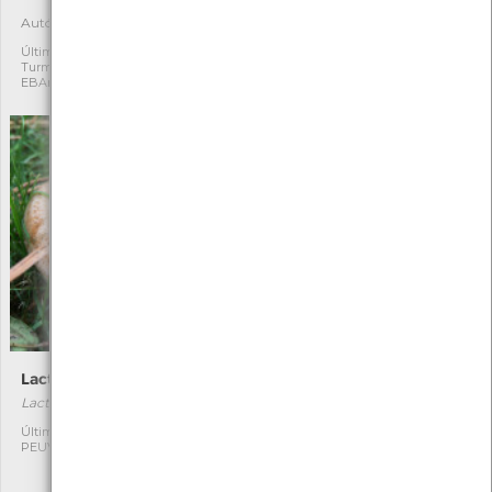
Autóctone
Autóctone
2
1
Última observação por:
Última observação por:
Turma A2A/A3A/A4A-
Mónica Rocha
EBArcozelo(2020 a2023)
Lactário
Coprino-barbudo
Lactarius deliciosus
Coprinus comatus
[Comum]
Última observação por:
1
PEUVC
Autóctone
1
Última observação por: