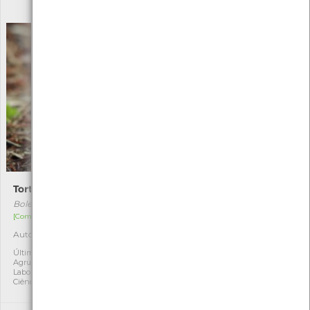
PEUVC
Tortulho
Amanita vaginata
Boletus edulis
Amanita vaginata
[Comum]
[Comum]
Autóctone
Autóctone
1
3
Última observação por:
Última observação por:
Agrupamento Arga e Lima -
PEUVC
Laboratório da memória e
Ciência Viva