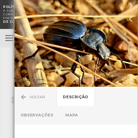

POLÍTICA DE COOKIES
. O CMIA UTILIZA COOKIES PARA MELHORAR

A SUA EXPERIÊNCIA DE NAVEGAÇÃO E PARA FINS ESTATÍSTICOS.
A
CONTINUAÇÃO DA UTILIZAÇÃO DESTE WEBSITE E SERVIÇOS

PRESSUPÕE A ACEITAÇÃO DA UTILIZAÇÃO DE COOKIES.
POLÍTICA
DE COOKIES
BioRegisto
ENTRAR
]
1/1
TERMOS DE UTILIZAÇÃO
GALERIA [
SUBMETER OBSERVAÇÃO
VOLTAR
DESCRIÇÃO
Pesquisa
OBSERVAÇÕES
MAPA