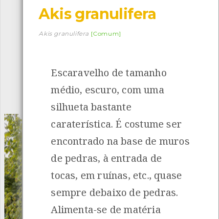
Akis granulifera
Descarregar a app BioRegisto
Akis granulifera
[Comum]
Escaravelho de tamanho
1056
Espécies
4829
Observações
médio, escuro, com uma
INANCIAMENTO
silhueta bastante
caraterística. É costume ser
encontrado na base de muros
de pedras, à entrada de
tocas, em ruínas, etc., quase
sempre debaixo de pedras.
Alimenta-se de matéria