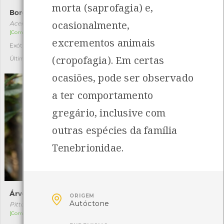
morta (saprofagia) e,
Bordo-negundo
Aveleira
ocasionalmente,
Acer negundo
Corylus avellana
[Comum]
Autóctone
2
excrementos animais
Exótica invasora
3
Última observação por: João
(cropofagia). Em certas
Pedro Lima
Última observação por: Inês
ocasiões, pode ser observado
a ter comportamento
gregário, inclusive com
outras espécies da família
Tenebrionidae.
Árvore-do-incenso
Pilrito-das-praias

ORIGEM
Autóctone
Pittosporum undulatum
Calidris alba
[Comum]
[Migrador]