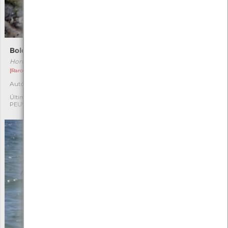
Boleto-vermelho
Gyroporus castaneus
Hortiboletus rubellus
Gyroporus castaneus
[Raro]
[Raro]
Autóctone
Autóctone
2
1
Última observação por:
Última observação por:
PEUVC
PEUVC