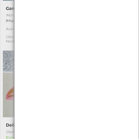
Ganso-patola
Gaivota-de-cabeça-preta
Morus bassanus
Ichthyaetus melanocephalus
[Migrador]
[Migrador]
Autóctone
Autóctone
1
1
Última observação por:
Última observação por:
Nicole Viana
Mónica Rocha
Deilephila elpenor
Cydnus aterrimus
Deilephila elpenor
Cydnus aterrimus
[Comum]
[Comum]