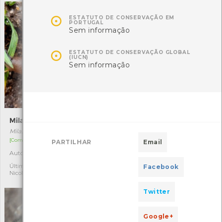

ESTATUTO DE CONSERVAÇÃO EM
PORTUGAL
Sem informação

ESTATUTO DE CONSERVAÇÃO GLOBAL
(IUCN)
Sem informação
Milax gagates
Capuz-de-frade
Milax gagates
Arisarum simorrhinum
[Comum]
[Comum]
PARTILHAR
Email
Autóctone
Autóctone
1
2
Última observação por:
Última observação por:
Facebook
Nicole Viana
Nicole Viana
Twitter
Google+