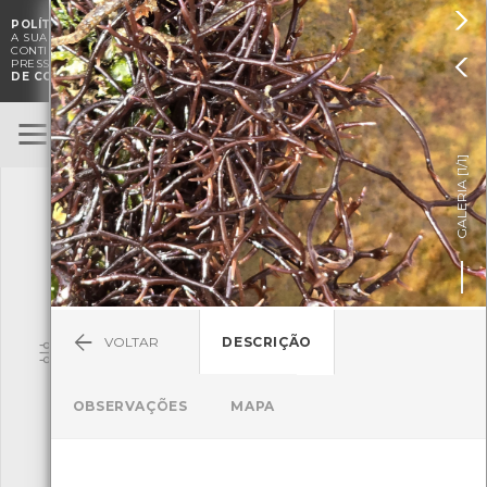

POLÍTICA DE COOKIES
. O CMIA UTILIZA COOKIES PARA MELHORAR

A SUA EXPERIÊNCIA DE NAVEGAÇÃO E PARA FINS ESTATÍSTICOS.
A
CONTINUAÇÃO DA UTILIZAÇÃO DESTE WEBSITE E SERVIÇOS

PRESSUPÕE A ACEITAÇÃO DA UTILIZAÇÃO DE COOKIES.
POLÍTICA
DE COOKIES
BioRegisto
ENTRAR
]
1/1
TERMOS DE UTILIZAÇÃO
GALERIA [
SUBMETER OBSERVAÇÃO
VOLTAR
DESCRIÇÃO
Pesquisa
OBSERVAÇÕES
MAPA