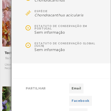
Chondracanthus

ESPÉCIE
Chondracanthus acicularis

ESTATUTO DE CONSERVAÇÃO EM
PORTUGAL
Sem informação

ESTATUTO DE CONSERVAÇÃO GLOBAL
(IUCN)
Sem informação
Tectura virginea
Chondracanthus acicularis
Tectura virginea
Chondracanthus acicularis
[Comum]
Última observação por:
1
Nicole Viana
Autóctone
3
Última observação por:
Nicole Viana
PARTILHAR
Email
Facebook