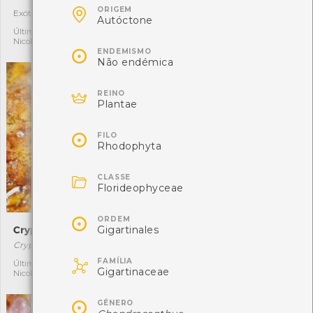

ORIGEM
Exótica
Autóctone
9
5
Autóctone
Última observação por:
Última observação por:
Nicole Viana
Nicole Viana

ENDEMISMO
Não endémica

REINO
Plantae

FILO
Rhodophyta

CLASSE
Florideophyceae

ORDEM
Gigartinales
Cryptosula pallasiana
Lepidochitona cinerea
Cryptosula pallasiana
Lepidochitona cinerea

FAMÍLIA
Última observação por:
Última observação por:
1
1
Gigartinaceae
Nicole Viana
Nicole Viana

GÉNERO