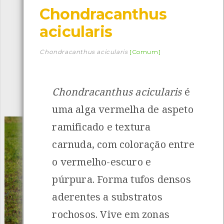
Chondracanthus
Descarregar a app BioRegisto
acicularis
Chondracanthus acicularis
[Comum]
1056
Espécies
4837
Observações
Chondracanthus acicularis
é
INANCIAMENTO
uma alga vermelha de aspeto
ramificado e textura
carnuda, com coloração entre
o vermelho-escuro e
púrpura. Forma tufos densos
aderentes a substratos
rochosos. Vive em zonas