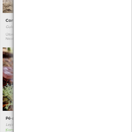
Corvo-marinho-de-crista
Lagartixa-de-Carbonell
Gulosos aristotelis
Podarcis carbonelli
Última observação por:
Última observação por:
1
1
Nicole Viana
Nicole Viana
Pé-azul
Lesma-preta
Lepista nuda
Arion ater
[Comum]
[Comum]