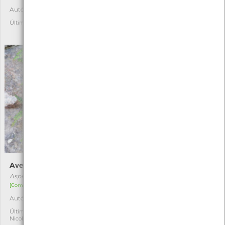
Autóctone
Autóctone
3
15
Última observação por: Erica
Última observação por:
Nicole Viana
Avencão
Anémona-gema
Asplenium trichomanes
Bunodactis verrucosa
[Comum]
[Comum]
Autóctone
Autóctone
2
2
Última observação por:
Última observação por:
Nicole Viana
Nicole Viana