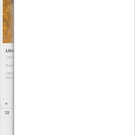
Littorina littorea
Littorina saxatilis
Littorina littorea
Littorina saxatilis
Autóctone
Autóctone
1
1
Última observação por:
Última observação por:
Nicole Viana
Nicole Viana
«
1
2
...
6
7
8
9
10
11
12
...
52
53
»