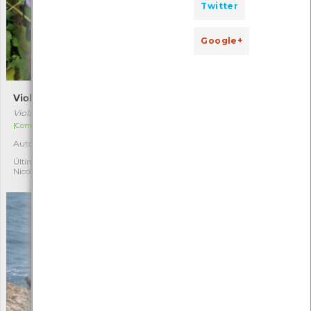
Twitter
Google+
Violeta-brava
Romulea bulbocodium
Viola riviniana
Romulea bulbocodium
[Comum]
[Comum]
Autóctone
Última observação por:
4
5
Nicole Viana
Última observação por:
Nicole Viana