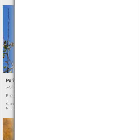
Periquito-monge
Ocinebrina aciculata
Myiopsitta monachus
Ocinebrina aciculata
Exótica
Autóctone
1
1
Última observação por:
Última observação por:
Nicole Viana
Nicole Viana