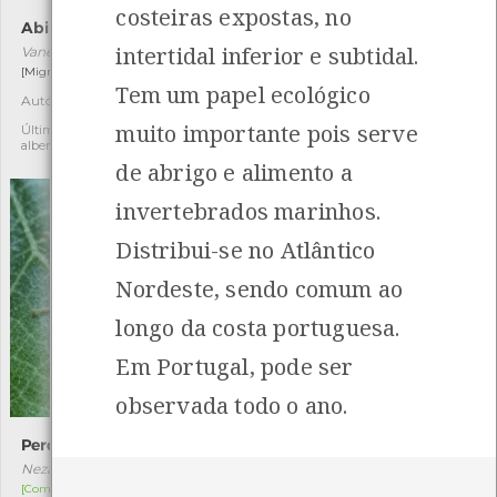
costeiras expostas, no
Abibe
Falo-impúdico
intertidal inferior e subtidal.
Vanellus vanellus
Phallus impudicus
[Migrador]
[Comum]
Tem um papel ecológico
Autóctone
Autóctone
2
3
muito importante pois serve
Última observação por: jose
Última observação por:
alberto lima silva rodrigues
Nicole Viana
de abrigo e alimento a
invertebrados marinhos.
Distribui-se no Atlântico
Nordeste, sendo comum ao
longo da costa portuguesa.
Em Portugal, pode ser
observada todo o ano.
Percevejo-verde
Aranha-de-berçário
Nezara viridula
Pisaura mirabilis
[Comum]
[Comum]