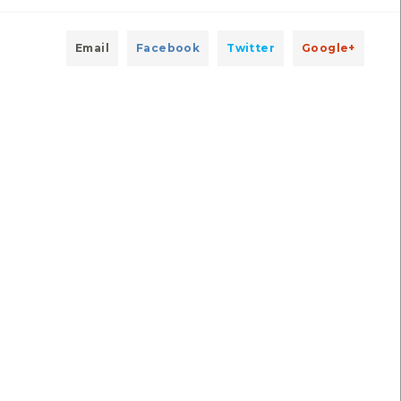
Última observação por: Erica
Email
Facebook
Twitter
Google+
Anémona-gema
Periquito-monge
Bunodactis verrucosa
Myiopsitta monachus
[Comum]
Exótica
1
Autóctone
2
Última observação por: Nicole
Viana
ltima observação por: Nicole
Viana