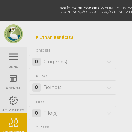
POLÍTICA DE COOKIES
. O CMIA UTILIZA 
A CONTINUAÇÃO DA UTILIZAÇÃO DESTE WEB
FILTRAR ESPÉCIES
ORIGEM
0
Origem(s)
MENU
REINO
0
Reino(s)
AGENDA
FILO
ATIVIDADES
0
Filo(s)
CLASSE