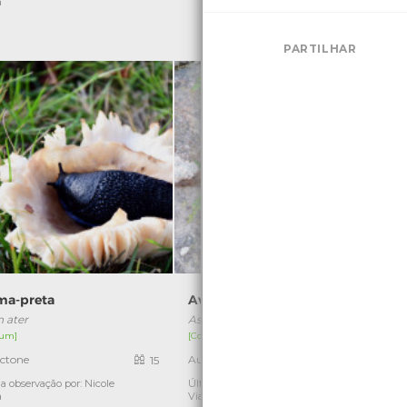
a
PARTILHAR
ma-preta
Avencão
n ater
Asplenium trichomanes
um]
[Comum]
ctone
Autóctone
15
2
a observação por: Nicole
Última observação por: Nicole
Ú
a
Viana