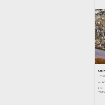
Ocin
Ocin
Autó
Últim
Vian