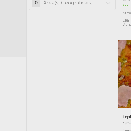
0
Área(s) Geográfica(s)
[Com
Autó
Últim
Vian
Lep
Lepi
Últim