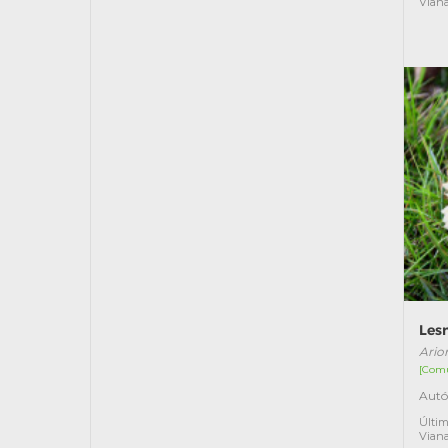
Vian
Les
Ario
[Com
Autó
Últim
Vian