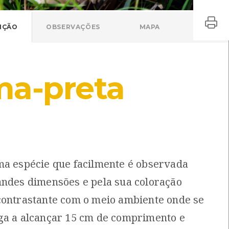
IÇÃO
OBSERVAÇÕES
MAPA
ma-preta
ma espécie que facilmente é observada
andes dimensões e pela sua coloração
contrastante com o meio ambiente onde se
ga a alcançar 15 cm de comprimento e
Aranha-de-berçário
Cryptosula pallasiana
isaura mirabilis
Cryptosula pallasiana