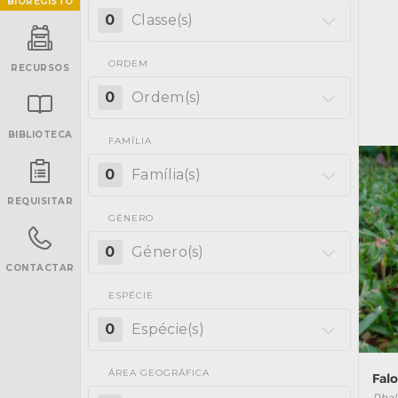
BIOREGISTO
0
Classe(s)
ORDEM
RECURSOS
0
Ordem(s)
BIBLIOTECA
FAMÍLIA
INANCIAMENTO
0
Família(s)
REQUISITAR
GÉNERO
0
Género(s)
CONTACTAR
ESPÉCIE
0
Espécie(s)
ÁREA GEOGRÁFICA
Fal
Phal