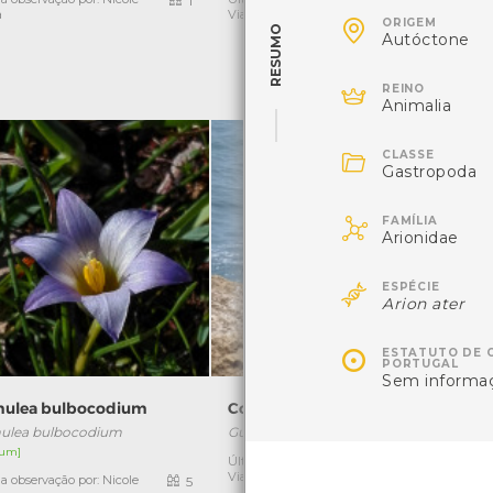
1
1
a
Viana

ORIGEM
RESUMO
Autóctone
Ú

REINO
Animalia

CLASSE
Gastropoda

FAMÍLIA
Arionidae

ESPÉCIE
Arion ater

ESTATUTO DE 
PORTUGAL
Sem informa
ulea bulbocodium
Corvo-marinho-de-crista
ulea bulbocodium
Gulosos aristotelis
um]
Última observação por: Nicole
Ú
1
Viana
a observação por: Nicole
5