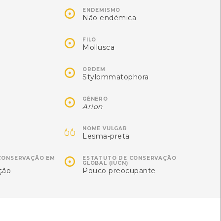
Autóctone
Autóctone

3
4
ENDEMISMO
Não endémica
ltima observação por: Nicole
Última observação por: Nicole
Viana
Viana

FILO
Mollusca

ORDEM
Stylommatophora

GÉNERO
Arion

NOME VULGAR
Lesma-preta

CONSERVAÇÃO EM
ESTATUTO DE CONSERVAÇÃO
GLOBAL (IUCN)
ção
Pouco preocupante
Lagartixa-de-Carbonell
Pé-azul
Podarcis carbonelli
Lepista nuda
[Comum]
ltima observação por: Nicole
1
Viana
Autóctone
3