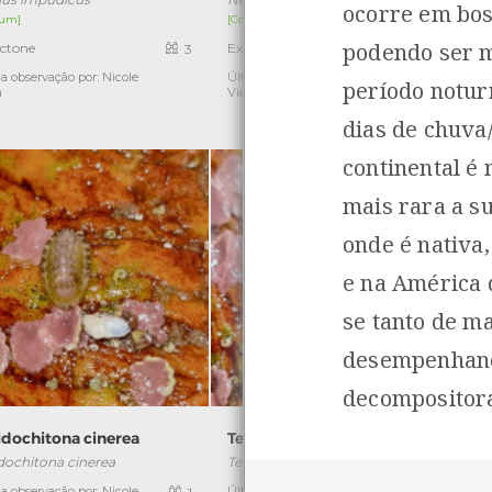
ocorre em bos
um]
[Comum]
podendo ser m
ctone
Exótica
3
9
a observação por: Nicole
Última observação por: Nicole
Ú
período notur
a
Viana
dias de chuva
continental é
mais rara a s
onde é nativa
e na América 
se tanto de m
desempenhand
decompositor
idochitona cinerea
Tectura virginea
dochitona cinerea
Tectura virginea
a observação por: Nicole
Última observação por: Nicole