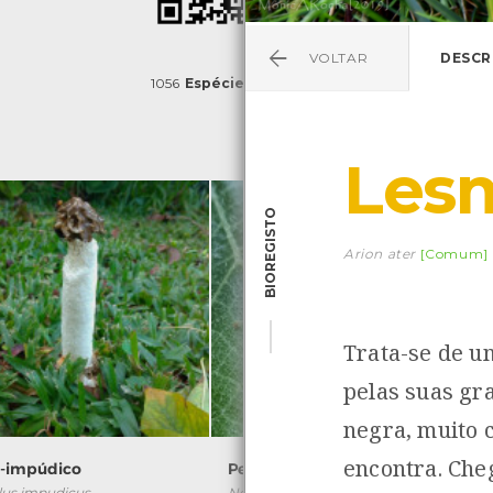
VOLTAR
DESCR
1056
Espécies
4829
Observações
Les
BIOREGISTO
Arion ater
[Comum]
Trata-se de u
pelas suas gr
negra, muito 
encontra. Che
o-impúdico
Percevejo-verde
lus impudicus
Nezara viridula
P