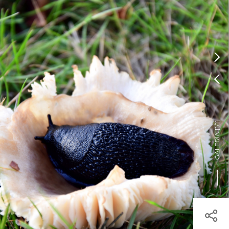
Pressione Enter

ÍSTICOS.
TICA DE COOKIES

HOJE
ENTRAR
22º
/
22º

]
1/1
GALERIA [
egisto