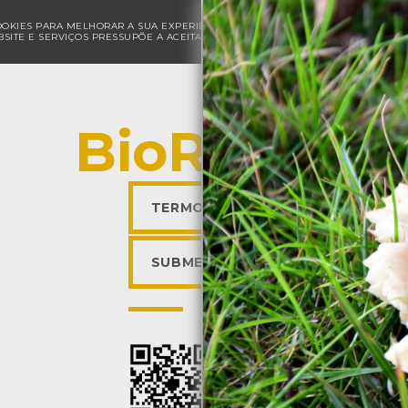
COOKIES PARA MELHORAR A SUA EXPERIÊNCIA DE NAVEGAÇÃO E PARA FINS ESTAT
SITE E SERVIÇOS PRESSUPÕE A ACEITAÇÃO DA UTILIZAÇÃO DE COOKIES.
POLÍ
BioRegisto
TERMOS DE UTILIZAÇÃO
SUBMETER OBSERVAÇÃO
Descarregar a app BioR