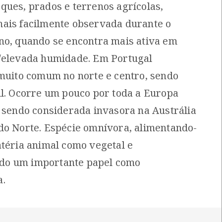
ques, prados e terrenos agrícolas,
[Comum]
Última observação por: Nicole
1
Viana
ais facilmente observada durante o
Autóctone
5
ltima observação por: Nicole
no, quando se encontra mais ativa em
Viana
/elevada humidade. Em Portugal
 muito comum no norte e centro, sendo
ul. Ocorre um pouco por toda a Europa
, sendo considerada invasora na Austrália
do Norte. Espécie omnívora, alimentando-
atéria animal como vegetal e
o um importante papel como
a.
Chondracanthus acicularis
Violeta-brava
Chondracanthus acicularis
Viola riviniana
[Comum]
[Comum]