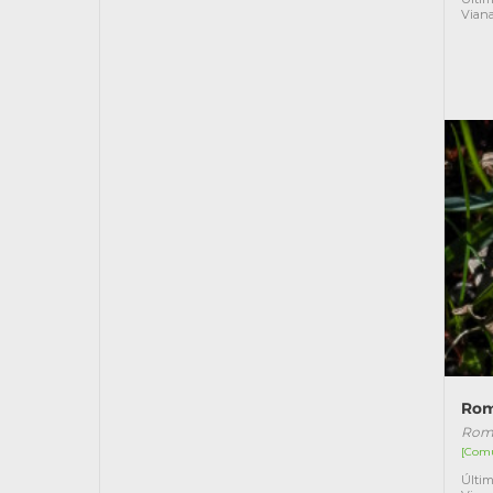
Vian
Rom
Rom
[Com
Últim