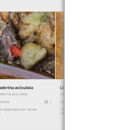
ebrina aciculata
Littorina littorea
ebrina aciculata
Littorina littorea
L
ctone
Autóctone
1
1
a observação por: Nicole
Última observação por: Nicole
Ú
a
Viana