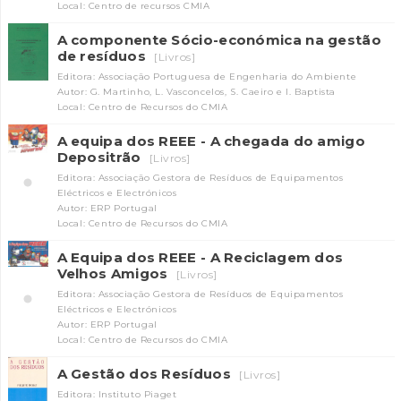
Local: Centro de recursos CMIA
A componente Sócio-económica na gestão
de resíduos
[Livros]
Editora: Associação Portuguesa de Engenharia do Ambiente
Autor: G. Martinho, L. Vasconcelos, S. Caeiro e I. Baptista
Local: Centro de Recursos do CMIA
A equipa dos REEE - A chegada do amigo
Depositrão
[Livros]
INANCIAMENTO
Editora: Associação Gestora de Resíduos de Equipamentos
Eléctricos e Electrónicos
Autor: ERP Portugal
Local: Centro de Recursos do CMIA
A Equipa dos REEE - A Reciclagem dos
Velhos Amigos
[Livros]
Editora: Associação Gestora de Resíduos de Equipamentos
Eléctricos e Electrónicos
Autor: ERP Portugal
Local: Centro de Recursos do CMIA
A Gestão dos Resíduos
[Livros]
Editora: Instituto Piaget