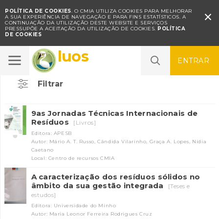
POLÍTICA DE COOKIES
. O CMIA UTILIZA COOKIES PARA MELHORAR

A SUA EXPERIÊNCIA DE NAVEGAÇÃO E PARA FINS ESTATÍSTICOS.
A
CONTINUAÇÃO DA UTILIZAÇÃO DESTE WEBSITE E SERVIÇOS
PRESSUPÕE A ACEITAÇÃO DA UTILIZAÇÃO DE COOKIES.
POLÍTICA
DE COOKIES
Resíduos
ENTRAR
Filtrar
9as Jornadas Técnicas Internacionais de
Resíduos
[Livros]
Editora: APESB
Autor: Mário A. T. Russo, Cândida Vilarinho, Graça A. Lopes, Nídia
Caetano
Local: Centro de recursos CMIA
A caracterização dos resíduos sólidos no
âmbito da sua gestão integrada
[Teses e
estudos]
Editora: Universidade do Minho
Autor: Maria Leonor Ferreira Rodrigues Cruz