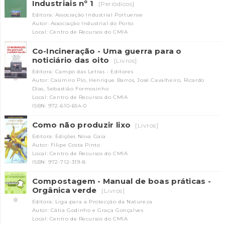
Industriais nº 1
[Periódicos]
Editora: Associação Industrial Portuense
Autor: Associação Industrial do Porto
Local: Centro de Recursos do CMIA
Co-Incineração - Uma guerra para o
noticiário das oito
[Livros]
Editora: Campo das Letras - Editores
Autor: Casimiro Pio, Henrique Barros, José Cavalheiro, Ricardo
Dias, Sebastião Formosinho
Local: Centro de Recursos do CMIA
ISBN: 972-610-654-0
Como não produzir lixo
[Livros]
Editora: Edições Nova Gaia
Autor: Filipe Costa Pinto
Local: Centro de Recursos do CMIA
ISBN: 972-712-319-8
Compostagem - Manual de boas práticas -
Orgânica verde
[Livros]
Editora: Liga para a Protecção da Natureza
Autor: Cátia Godinho e Graça Gonçalves
Local: Centro de Recursos do CMIA