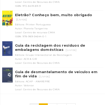
Local: Centro de Recursos do CMIA
ISBN: 972-8419-89-9
Eletrão? Conheço bem, muito obrigado
[Livros]
Editora: Printer Portuguesa
Autor: Planeta Tangerina
Local: Centro de recursos CMIA
ISBN: 978-989-54644-0-1
Guia da reciclagem dos resíduos de
embalagens domésticas
[Livros]
Editora: Grupo Intersectorial da Reciclagem
Autor: ACR & GIR
Local: Centro de Recursos do CMIA
Guia de desmantelamento de veículos em
fim de vida
[Livros]
Editora: ACAP - ANAREPRE
Autor: Valorcar
Local: Centro de Recursos do CMIA