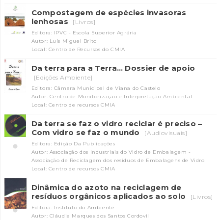
Compostagem de espécies invasoras
lenhosas
[Livros]
Editora: IPVC - Escola Superior Agrária
Autor: Luís Miguel Brito
Local: Centro de Recursos do CMIA
Da terra para a Terra… Dossier de apoio
[Edições Ambiente]
Editora: Câmara Municipal de Viana do Castelo
Autor: Centro de Monitorização e Interpretação Ambiental
Local: Centro de recursos CMIA
Da terra se faz o vidro reciclar é preciso –
Com vidro se faz o mundo
[Audiovisuais]
Editora: Edição Da Publicações
Autor: Associação dos Industriais do Vidro de Embalagem -
Associação de Reciclagem dos resíduos de Embalagens de Vidro
Local: Centro de recursos CMIA
Dinâmica do azoto na reciclagem de
resíduos orgânicos aplicados ao solo
[Livros]
Editora: Instituto do Ambiente
Autor: Cláudia Marques dos Santos Cordovil