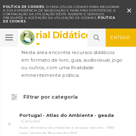
POLÍTICA DE COOKIES
. O CMIA UTILIZA COOKIES PARA MELHORAR

A SUA EXPERIÊNCIA DE NAVEGAÇÃO E PARA FINS ESTATÍSTICOS.
A
CONTINUAÇÃO DA UTILIZAÇÃO DESTE WEBSITE E SERVIÇOS
PRESSUPÕE A ACEITAÇÃO DA UTILIZAÇÃO DE COOKIES.
POLÍTICA
DE COOKIES
Material Didático
ENTRAR
Nesta área encontra recursos didáticos
em formato de livro, guia, audiovisual, jogo
ou outros, com uma finalidade
eminentemente prática.
Filtrar por categoria
Portugal - Atlas do Ambiente - geada
[Cartazes]
Autor: Ministério do ambiente e recursos naturais - 1990
Local: Centro de Recursos do CMIA