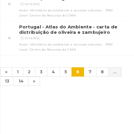
[Cartazes]
Autor: Ministério do ambiente e recursos naturais - 1990
Local: Centro de Recursos do CMIA
Portugal - Atlas do Ambiente - carta de
distribuição de oliveira e zambujeiro
[Cartazes]
Autor: Ministério do ambiente e recursos naturais - 1990
Local: Centro de Recursos do CMIA
«
1
2
3
4
5
6
7
8
...
13
14
»