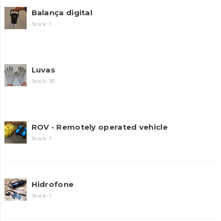
Balança digital
Stock: 1
Luvas
Stock: 30
INANCIAMENTO
ROV - Remotely operated vehicle
Stock: 1
Hidrofone
Stock: 1