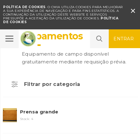
POLÍTICA DE COOKIES
. O CMIA UTILIZA COOKIES PARA MELHORAR

A SUA EXPERIÊNCIA DE NAVEGAÇÃO E PARA FINS ESTATÍSTICOS.
A
CONTINUAÇÃO DA UTILIZAÇÃO DESTE WEBSITE E SERVIÇOS
PRESSUPÕE A ACEITAÇÃO DA UTILIZAÇÃO DE COOKIES.
POLÍTICA
DE COOKIES
Equipamentos
ENTRAR
Equipamento de campo disponível
gratuitamente mediante requisição prévia.
Filtrar por categoria
Prensa grande
Stock: 4