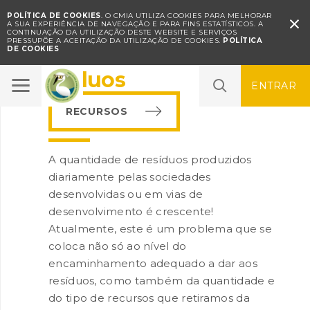
POLÍTICA DE COOKIES
. O CMIA UTILIZA COOKIES PARA MELHORAR

A SUA EXPERIÊNCIA DE NAVEGAÇÃO E PARA FINS ESTATÍSTICOS.
A
CONTINUAÇÃO DA UTILIZAÇÃO DESTE WEBSITE E SERVIÇOS
PRESSUPÕE A ACEITAÇÃO DA UTILIZAÇÃO DE COOKIES.
POLÍTICA
DE COOKIES
Resíduos
ENTRAR
RECURSOS
A quantidade de resíduos produzidos
diariamente pelas sociedades
desenvolvidas ou em vias de
desenvolvimento é crescente!
Atualmente, este é um problema que se
coloca não só ao nível do
encaminhamento adequado a dar aos
resíduos, como também da quantidade e
do tipo de recursos que retiramos da