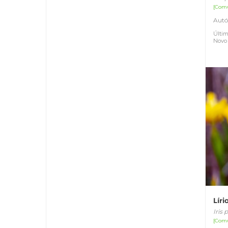
[Com
Autó
Últim
Novo
Lír
Iris
[Com