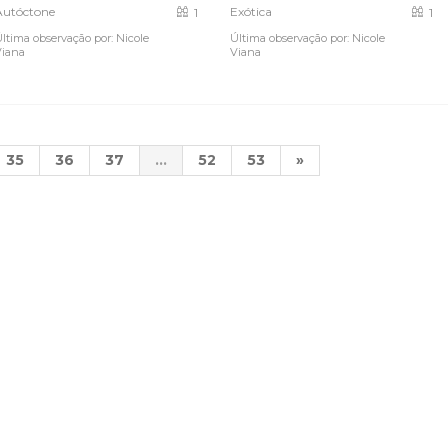
Autóctone
Exótica
1
1
ltima observação por: Nicole
Última observação por: Nicole
Viana
Viana
35
36
37
...
52
53
»