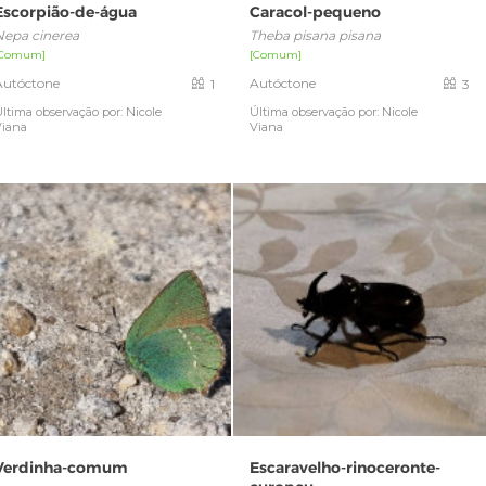
Escorpião-de-água
Caracol-pequeno
Nepa cinerea
Theba pisana pisana
[Comum]
[Comum]
Autóctone
Autóctone
1
3
ltima observação por: Nicole
Última observação por: Nicole
Viana
Viana
Verdinha-comum
Escaravelho-rinoceronte-