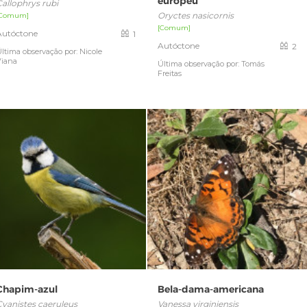
europeu
Callophrys rubi
Oryctes nasicornis
[Comum]
[Comum]
Autóctone
1
Autóctone
2
ltima observação por: Nicole
Viana
Última observação por: Tomás
Freitas
Chapim-azul
Bela-dama-americana
Cyanistes caeruleus
Vanessa virginiensis