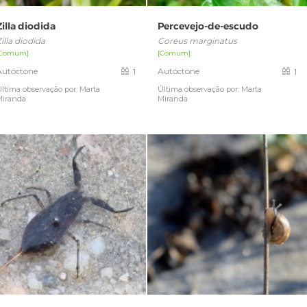
Zilla diodida
Percevejo-de-escudo
illa diodida
Coreus marginatus
[Comum]
[Comum]
Autóctone
Autóctone
1
1
ltima observação por: Marta
Última observação por: Marta
Miranda
Miranda