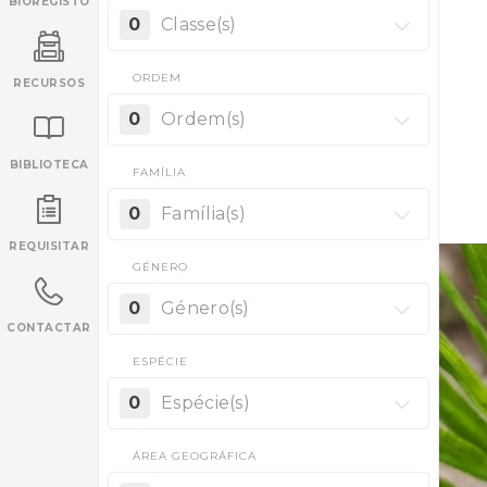
BIOREGISTO
0
Classe(s)
ORDEM
RECURSOS
0
Ordem(s)
BIBLIOTECA
FAMÍLIA
INANCIAMENTO
0
Família(s)
REQUISITAR
GÉNERO
0
Género(s)
CONTACTAR
ESPÉCIE
0
Espécie(s)
ÁREA GEOGRÁFICA