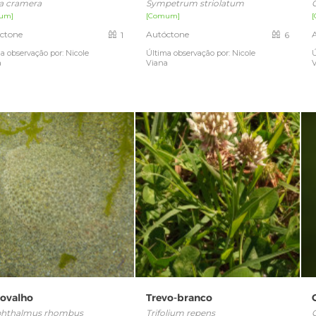
ia cramera
Sympetrum striolatum
um]
[Comum]
ctone
Autóctone
1
6
a observação por: Nicole
Última observação por: Nicole
Ú
a
Viana
ovalho
Trevo-branco
phthalmus rhombus
Trifolium repens