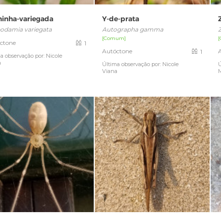
ninha-variegada
Y-de-prata
odamia variegata
Autographa gamma
Z
[Comum]
ctone
1
Autóctone
1
a observação por: Nicole
a
Última observação por: Nicole
Ú
Viana