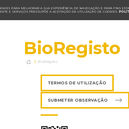
COOKIES PARA MELHORAR A SUA EXPERIÊNCIA DE NAVEGAÇÃO E PARA FINS ESTAT
SITE E SERVIÇOS PRESSUPÕE A ACEITAÇÃO DA UTILIZAÇÃO DE COOKIES.
POLÍ
BioRegisto

BioRegisto
TERMOS DE UTILIZAÇÃO
SUBMETER OBSERVAÇÃO