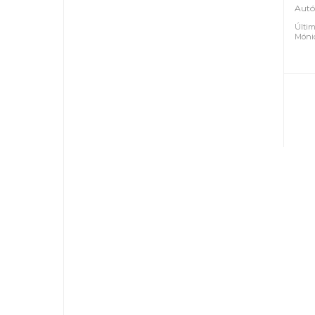
Autó
Últim
Móni