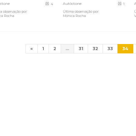
ctone
Autóctone
4
1
a observação por:
Última observação por:
Ú
ca Rocha
Mónica Rocha
«
1
2
...
31
32
33
34