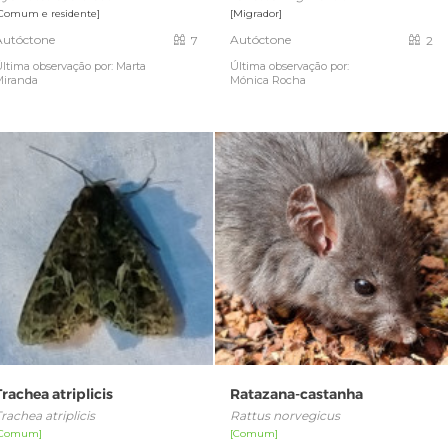
Comum e residente]
[Migrador]
Autóctone
Autóctone
7
2
ltima observação por: Marta
Última observação por:
Miranda
Mónica Rocha
Trachea atriplicis
Ratazana-castanha
rachea atriplicis
Rattus norvegicus
[Comum]
[Comum]