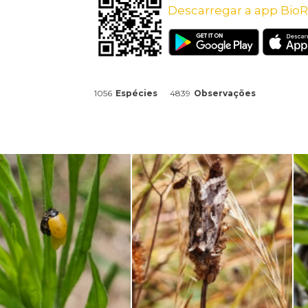
Descarregar a app BioR
1056
Espécies
4839
Observações