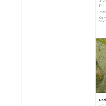
Aric
[Com
Autó
Últim
Vian
Rod
Sco