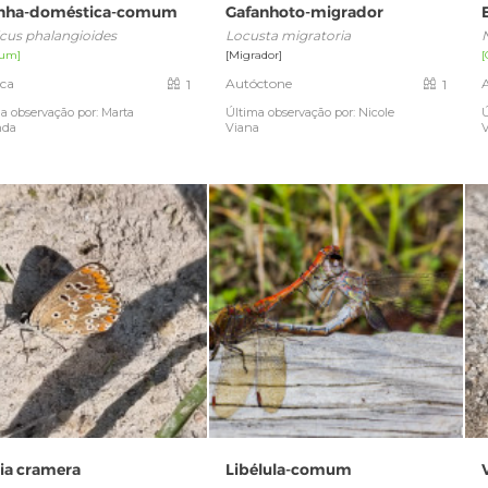
nha-doméstica-comum
Gafanhoto-migrador
cus phalangioides
Locusta migratoria
um]
[Migrador]
ica
Autóctone
1
1
a observação por: Marta
Última observação por: Nicole
Ú
nda
Viana
cia cramera
Libélula-comum