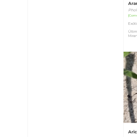
Ara
Phol
[Com
Exót
Últim
Mira
Ari