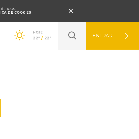
Pressione Enter

ÍSTICOS.
TICA DE COOKIES
HOJE
ENTRAR
22º
/
22º