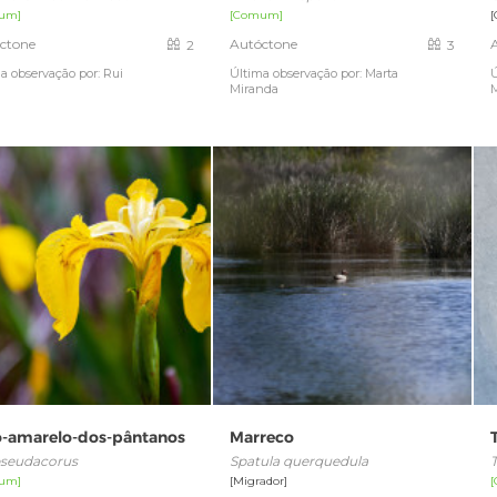
um]
[Comum]
[
ctone
Autóctone
2
3
a observação por: Rui
Última observação por: Marta
Ú
Miranda
io-amarelo-dos-pântanos
Marreco
 pseudacorus
Spatula querquedula
T
um]
[Migrador]