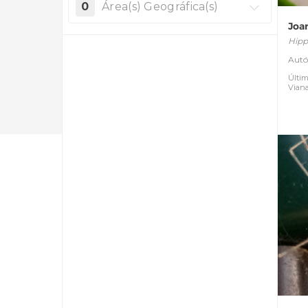
0
Área(s) Geográfica(s)
Joa
Hipp
Autó
Últim
Vian