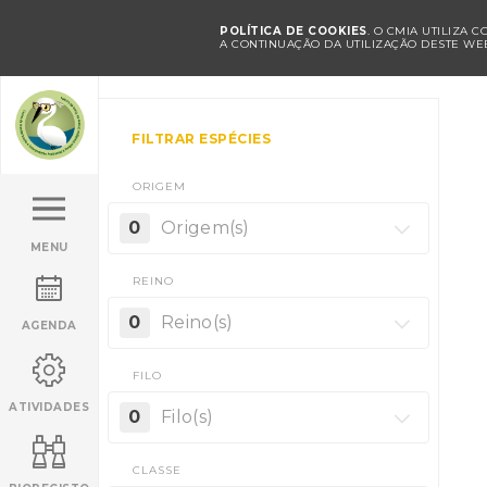
POLÍTICA DE COOKIES
. O CMIA UTILIZA 
A CONTINUAÇÃO DA UTILIZAÇÃO DESTE WEB
FILTRAR ESPÉCIES
ORIGEM
0
Origem(s)
MENU
REINO
0
Reino(s)
AGENDA
FILO
ATIVIDADES
0
Filo(s)
CLASSE