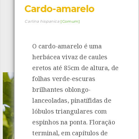
Cardo-amarelo
Descarregar a app BioRegisto
Carlina hispanica
[Comum]
O cardo-amarelo é uma
1056
Espécies
4839
Observações
herbácea vivaz de caules
INANCIAMENTO
eretos até 85cm de altura, de
folhas verde-escuras
brilhantes oblongo-
lanceoladas, pinatífidas de
lóbulos triangulares com
espinhos na ponta. Floração
terminal, em capítulos de