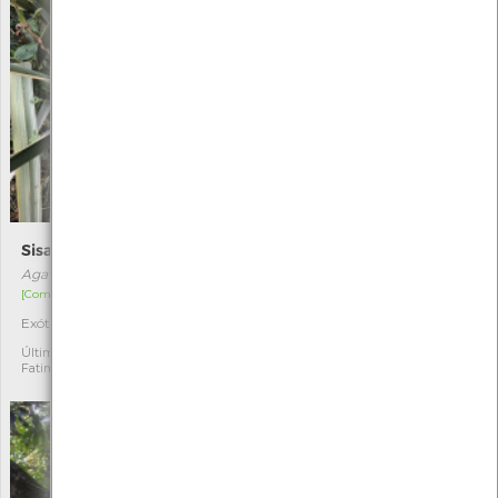
Sisal
Lycaena tityrus
Agave sisalana
Lycaena tityrus
[Comum]
[Raro]
Exótica
Autóctone
1
5
Última observação por:
Última observação por:
Fatima Camilo
Gilberto Pereira