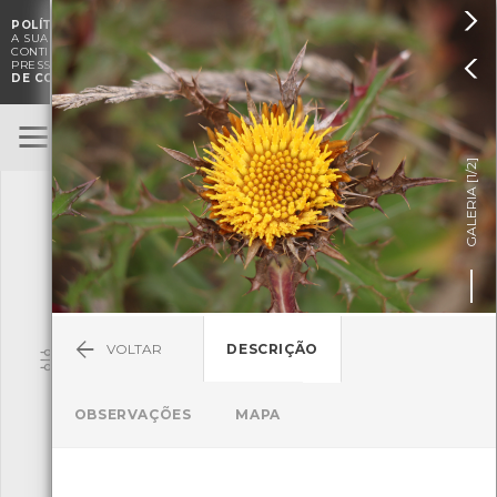

POLÍTICA DE COOKIES
. O CMIA UTILIZA COOKIES PARA MELHORAR

A SUA EXPERIÊNCIA DE NAVEGAÇÃO E PARA FINS ESTATÍSTICOS.
A
CONTINUAÇÃO DA UTILIZAÇÃO DESTE WEBSITE E SERVIÇOS

PRESSUPÕE A ACEITAÇÃO DA UTILIZAÇÃO DE COOKIES.
POLÍTICA
DE COOKIES
BioRegisto
ENTRAR
]
1/2
TERMOS DE UTILIZAÇÃO
GALERIA [
SUBMETER OBSERVAÇÃO
VOLTAR
DESCRIÇÃO
Pesquisa
OBSERVAÇÕES
MAPA