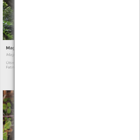
Magnólia-de-flores-grandes
Albízia-de-Constantinopla
Magnolia grandiflora
Albizia julibrissin
[Comum]
Última observação por:
1
Fatima Camilo
Exótica
1
Última observação por:
Fatima Camilo