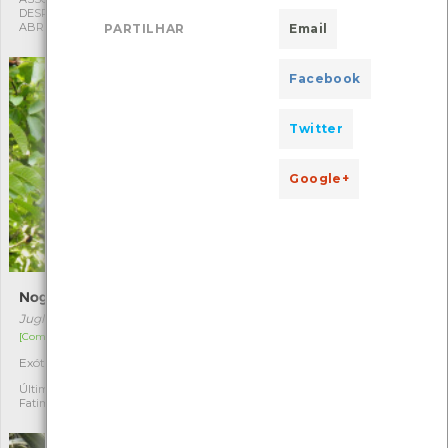
DESPORTIVA CAPITÃES DE
DESPORTIVA CAPITÃES DE
ABRIL
ABRIL
PARTILHAR
Email
Facebook
Twitter
Google+
Nogueira
Carqueja-mansa
Juglans regia
Cakile maritima
[Comum]
[Comum]
Exótica
Autóctone
1
3
Última observação por:
Última observação por:
Fatima Camilo
Fatima Camilo