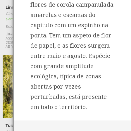
flores de corola campanulada
Limoeiro
Lódão-bastardo
amarelas e escamas do
Citrus limon
Celtis australis
[Comum]
[Comum]
capítulo com um espinho na
Exótica
Autóctone
1
1
ponta. Tem um aspeto de flor
Última observação por:
Última observação por:
ASSOCIAÇÃO CULTURAL E
ASSOCIAÇÃO CULTURAL E
DESPORTIVA CAPITÃES DE
DESPORTIVA CAPITÃES DE
de papel, e as flores surgem
ABRIL
ABRIL
entre maio e agosto. Espécie
com grande amplitude
ecológica, típica de zonas
abertas por vezes
perturbadas, está presente
em todo o território.
Tuia-macarrão
Árvore-de-fogo