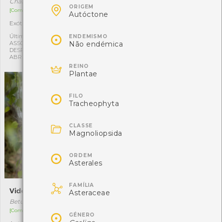
Chamaecyparis pisifera f. aurea
Brachychiton acerifolius

ORIGEM
[Comum]
[Comum]
Autóctone
Exótica
Exótica
1
1

Última observação por:
Última observação por:
ENDEMISMO
Não endémica
ASSOCIAÇÃO CULTURAL E
ASSOCIAÇÃO CULTURAL E
DESPORTIVA CAPITÃES DE
DESPORTIVA CAPITÃES DE
ABRIL
ABRIL

REINO
Plantae

FILO
Tracheophyta

CLASSE
Magnoliopsida

ORDEM
Asterales

FAMÍLIA
Vidoeiro
Castanheiro-da-Índia
Asteraceae
Betula celtiberica
Aesculus hippocastanum
[Comum]
[Comum]

GÉNERO