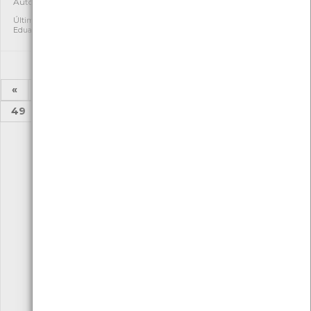
Autóctone
Autóctone
1
2
Última observação por:
Última observação por:
Eduarda Viana
Eduarda Viana
«
1
2
...
44
45
46
47
48
49
50
...
52
53
»