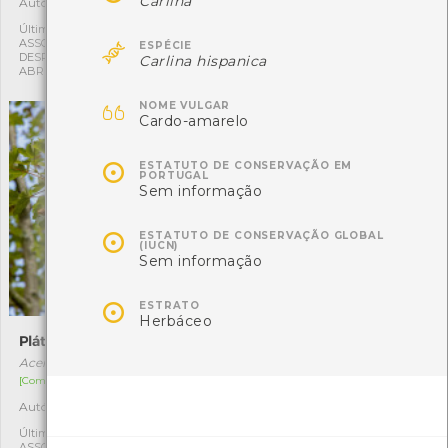
Carlina
Autóctone
Exótica
1
1
Última observação por:
Última observação por:

ASSOCIAÇÃO CULTURAL E
ASSOCIAÇÃO CULTURAL E
ESPÉCIE
DESPORTIVA CAPITÃES DE
DESPORTIVA CAPITÃES DE
Carlina hispanica
ABRIL
ABRIL

NOME VULGAR
Cardo-amarelo

ESTATUTO DE CONSERVAÇÃO EM
PORTUGAL
Sem informação

ESTATUTO DE CONSERVAÇÃO GLOBAL
(IUCN)
Sem informação

ESTRATO
Herbáceo
Plátano-bastardo
Ácer-da-Noruega
Acer pseudoplatanus
Acer platanoides
[Comum]
[Comum]
Autóctone
Exótica
1
1
Última observação por:
Última observação por:
ASSOCIAÇÃO CULTURAL E
ASSOCIAÇÃO CULTURAL E