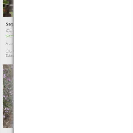
Saganho-mouro
Bifurcaria bifurcata
Cistus salviifolius
Bifurcaria bifurcata
[Comum]
[Comum]
Autóctone
Autóctone
1
2
Última observação por:
Última observação por:
Eduarda Viana
Eduarda Viana