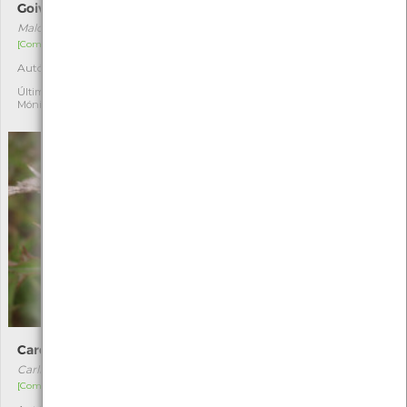
Goivinho-da-praia
Luzerna-das-praias
Malcolmia littorea
Medicago marina
[Comum]
[Comum]
Autóctone
Autóctone
2
1
Última observação por:
Última observação por:
Mónica Rocha
Eduarda Viana
Cardo-amarelo
Estorno
Carlina hispanica
Ammophila arenaria
[Comum]
[Comum]