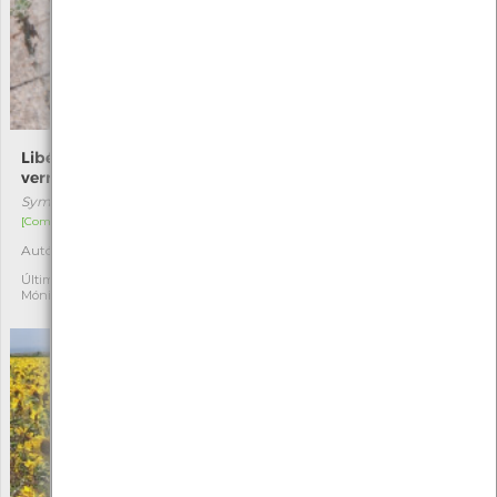
Libélula-de-nervuras-
Junco-efuso
vermelhas
Juncus effusus
Sympetrum fonscolombii
[Comum]
[Comum]
Autóctone
1
Autóctone
4
Última observação por:
Fatima Camilo
Última observação por:
Mónica Rocha