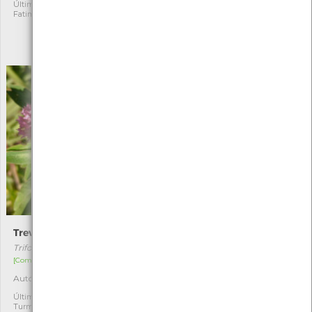
Última observação por:
1
Fatima Camilo
Autóctone
4
Última observação por:
Cristiano Sá
Trevo-comum
Morrião-dos-campos
Trifolium pratense
Anagallis arvensis
[Comum]
[Comum]
Autóctone
Autóctone
1
3
Última observação por:
Última observação por:
Turma A2A/A3A/A4A-
Turma A2A/A3A/A4A-