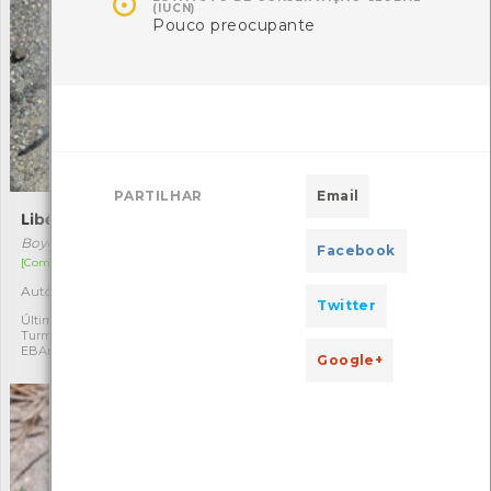

(IUCN)
Pouco preocupante
PARTILHAR
Email
Libélula-crepuscular
Anapagurus laevis
Boyeria irene
Anapagurus laevis
Facebook
[Comum]
[Comum]
Autóctone
Autóctone
1
2
Twitter
Última observação por:
Última observação por:
Turma A2A/A3A/A4A-
Angelina Pinho
EBArcozelo(2020 a2023)
Google+