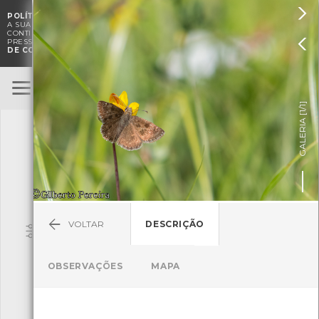

POLÍTICA DE COOKIES
. O CMIA UTILIZA COOKIES PARA MELHORAR

A SUA EXPERIÊNCIA DE NAVEGAÇÃO E PARA FINS ESTATÍSTICOS.
A
CONTINUAÇÃO DA UTILIZAÇÃO DESTE WEBSITE E SERVIÇOS

PRESSUPÕE A ACEITAÇÃO DA UTILIZAÇÃO DE COOKIES.
POLÍTICA
DE COOKIES
BioRegisto
ENTRAR
]
1/1
TERMOS DE UTILIZAÇÃO
GALERIA [
SUBMETER OBSERVAÇÃO
VOLTAR
DESCRIÇÃO
Pesquisa
OBSERVAÇÕES
MAPA