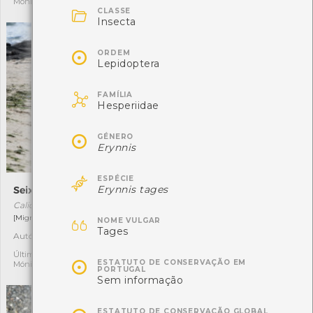
Mónica Rocha
Mónica Rocha

CLASSE
Insecta

ORDEM
Lepidoptera

FAMÍLIA
Hesperiidae

GÉNERO
Erynnis

ESPÉCIE
Erynnis tages
Seixoeira
Rabo-de-lebre
Calidris canutus
Lagurus ovatus

[Migrador]
[Comum]
NOME VULGAR
Tages
Autóctone
Autóctone
1
1
Última observação por:
Última observação por:

ESTATUTO DE CONSERVAÇÃO EM
Mónica Rocha
Eduarda Viana
PORTUGAL
Sem informação
ESTATUTO DE CONSERVAÇÃO GLOBAL