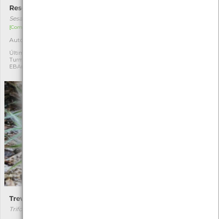
Reseda-de-fruto-estrelado
Epilóbio-de-flor-miúda
Sesamoides suffruticosa
Epilobium parviflorum
[Comum]
[Comum]
Autóctone
Autóctone
1
1
Última observação por:
Última observação por:
Turma A2A/A3A/A4A-
Turma A2A/A3A/A4A-
EBArcozelo(2020 a2023)
EBArcozelo(2020 a2023)
Trevo
Coelho-bravo
Trifolium stellatum
Oryctolagus cuniculus
[Comum]