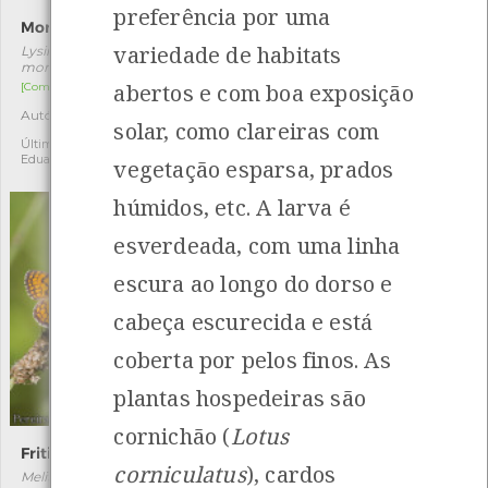
preferência por uma
Morrião-das-areias
Lírio-das-praias
variedade de habitats
Lysimachia monellii subsp.
Pancratium maritimum
monellii
[Comum]
abertos e com boa exposição
[Comum]
Autóctone
2
Autóctone
3
solar, como clareiras com
Última observação por:
Eduarda Viana
Última observação por:
Eduarda Viana
vegetação esparsa, prados
húmidos, etc. A larva é
esverdeada, com uma linha
escura ao longo do dorso e
cabeça escurecida e está
coberta por pelos finos. As
plantas hospedeiras são
cornichão (
Lotus
Fritilária-do-norte
Tages
corniculatus
), cardos
Melitaea parthenoides
Erynnis tages