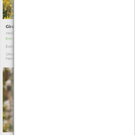
Girassol
Centáurea-comum
Helianthus annuus
Centaurium erythraea
[Comum]
[Comum]
Exótica
Autóctone
1
1
Última observação por:
Última observação por:
Fatima Camilo
Mónica Rocha