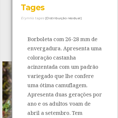
Tages
Descarregar a app BioRegisto
Erynnis tages
[Distribuição residual]
Borboleta com 26-28 mm de
1056
Espécies
4839
Observações
envergadura. Apresenta uma
INANCIAMENTO
coloração castanha
acinzentada com um padrão
variegado que lhe confere
uma ótima camuflagem.
Apresenta duas gerações por
ano e os adultos voam de
abril a setembro. Tem