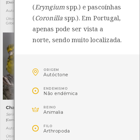
[Distribuição residual]
[Distribuição residual]
(
Eryngium
spp.) e pascoínhas
Autóctone
Autóctone
1
3
(
Coronilla
spp.). Em Portugal,
Última observação por:
Última observação por:
Gilberto Pereira
Mónica Rocha
apenas pode ser vista a
norte, sendo muito localizada.

ORIGEM
Autóctone

ENDEMISMO
Não endémica

Chamariz
Bermim
REINO
Animalia
Serinus serinus
Silene uniflora
[Comum e residente]
[Comum]

FILO
Autóctone
Autóctone
6
1
Arthropoda
Última observação por:
Última observação por: