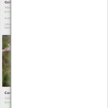
Goivinho-da-praia
Luzerna-das-praias
Malcolmia littorea
Medicago marina
[Comum]
[Comum]
Autóctone
Autóctone
2
1
Última observação por:
Última observação por:
Mónica Rocha
Eduarda Viana
Cardo-amarelo
Estorno
Carlina hispanica
Ammophila arenaria
[Comum]
[Comum]