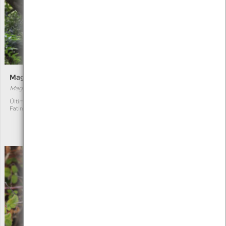
Magnólia-de-flores-grandes
Albízia-de-Constantinopla
Magnolia grandiflora
Albizia julibrissin
[Comum]
Última observação por:
1
Fatima Camilo
Exótica
1
Última observação por:
Fatima Camilo