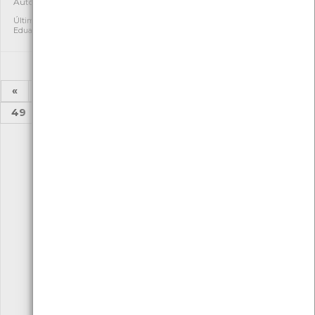
Autóctone
Autóctone
1
2
Última observação por:
Última observação por:
Eduarda Viana
Eduarda Viana
«
1
2
...
44
45
46
47
48
49
50
...
52
53
»