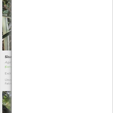
Sisal
Lycaena tityrus
Agave sisalana
Lycaena tityrus
[Comum]
[Raro]
Exótica
Autóctone
1
5
Última observação por:
Última observação por:
Fatima Camilo
Gilberto Pereira