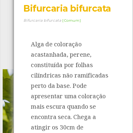
Bifurcaria bifurcata
Descarregar a app BioRegisto
Bifurcaria bifurcata
[Comum]
Alga de coloração
1056
Espécies
4839
Observações
acastanhada, perene,
INANCIAMENTO
constituída por folhas
cilíndricas não ramificadas
perto da base. Pode
apresentar uma coloração
mais escura quando se
encontra seca. Chega a
atingir os 30cm de