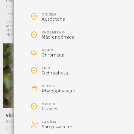
Chamaecyparis pisifera f. aurea
Brachychiton acerifolius
[Comum]
[Comum]

Exótica
Exótica
1
1
ORIGEM
Autóctone
Última observação por:
Última observação por:
ASSOCIAÇÃO CULTURAL E
ASSOCIAÇÃO CULTURAL E
DESPORTIVA CAPITÃES DE
DESPORTIVA CAPITÃES DE

ENDEMISMO
ABRIL
ABRIL
Não endémica

REINO
Chromista

FILO
Ochrophyta

CLASSE
Phaeophyceae

ORDEM
Fucales
Vidoeiro
Castanheiro-da-Índia

Betula celtiberica
Aesculus hippocastanum
FAMÍLIA
Sargassaceae
[Comum]
[Comum]