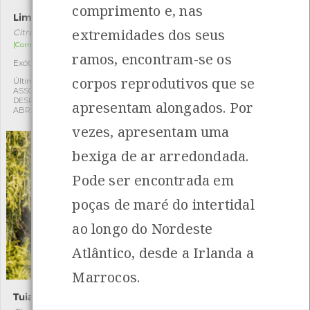
comprimento e, nas
Limoeiro
Lódão-bastardo
extremidades dos seus
Citrus limon
Celtis australis
[Comum]
[Comum]
ramos, encontram-se os
Exótica
Autóctone
1
1
corpos reprodutivos que se
Última observação por:
Última observação por:
ASSOCIAÇÃO CULTURAL E
ASSOCIAÇÃO CULTURAL E
DESPORTIVA CAPITÃES DE
DESPORTIVA CAPITÃES DE
apresentam alongados. Por
ABRIL
ABRIL
vezes, apresentam uma
bexiga de ar arredondada.
Pode ser encontrada em
poças de maré do intertidal
ao longo do Nordeste
Atlântico, desde a Irlanda a
Marrocos.
Tuia-macarrão
Árvore-de-fogo