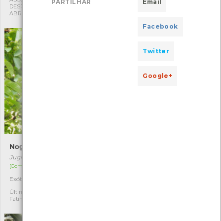
PARTILHAR
Email
DESPORTIVA CAPITÃES DE
DESPORTIVA CAPITÃES DE
ABRIL
ABRIL
Facebook
Twitter
Google+
Nogueira
Carqueja-mansa
Juglans regia
Cakile maritima
[Comum]
[Comum]
Exótica
Autóctone
1
3
Última observação por:
Última observação por:
Fatima Camilo
Fatima Camilo