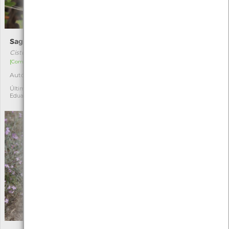
Saganho-mouro
Bifurcaria bifurcata
Cistus salviifolius
Bifurcaria bifurcata
[Comum]
[Comum]
Autóctone
Autóctone
1
2
Última observação por:
Última observação por:
Eduarda Viana
Eduarda Viana