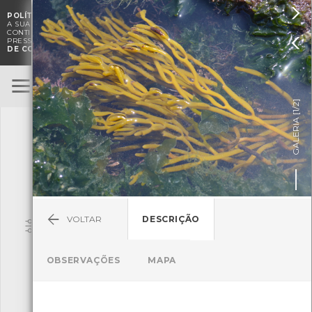

POLÍTICA DE COOKIES
. O CMIA UTILIZA COOKIES PARA MELHORAR

A SUA EXPERIÊNCIA DE NAVEGAÇÃO E PARA FINS ESTATÍSTICOS.
A
CONTINUAÇÃO DA UTILIZAÇÃO DESTE WEBSITE E SERVIÇOS

PRESSUPÕE A ACEITAÇÃO DA UTILIZAÇÃO DE COOKIES.
POLÍTICA
DE COOKIES
BioRegisto
ENTRAR
]
1/2
TERMOS DE UTILIZAÇÃO
GALERIA [
SUBMETER OBSERVAÇÃO
VOLTAR
DESCRIÇÃO
Pesquisa
OBSERVAÇÕES
MAPA