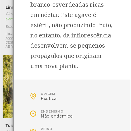
branco-esverdeadas ricas
Limoeiro
Lódão-bastardo
em néctar. Este agave é
Citrus limon
Celtis australis
[Comum]
[Comum]
estéril, não produzindo fruto,
Exótica
Autóctone
1
1
no entanto, da inflorescência
Última observação por:
Última observação por:
ASSOCIAÇÃO CULTURAL E
ASSOCIAÇÃO CULTURAL E
DESPORTIVA CAPITÃES DE
DESPORTIVA CAPITÃES DE
desenvolvem-se pequenos
ABRIL
ABRIL
propágulos que originam
uma nova planta.

ORIGEM
Exótica

ENDEMISMO
Não endémica
Tuia-macarrão
Árvore-de-fogo
REINO