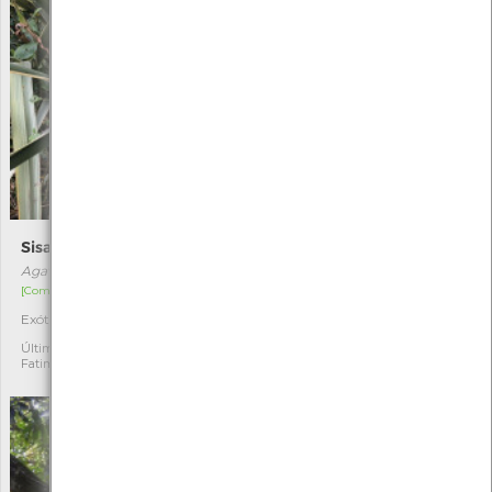
Sisal
Lycaena tityrus
Agave sisalana
Lycaena tityrus
[Comum]
[Raro]
Exótica
Autóctone
1
5
Última observação por:
Última observação por:
Fatima Camilo
Gilberto Pereira