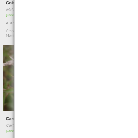
Goivinho-da-praia
Luzerna-das-praias
Malcolmia littorea
Medicago marina
[Comum]
[Comum]
Autóctone
Autóctone
2
1
Última observação por:
Última observação por:
Mónica Rocha
Eduarda Viana
Cardo-amarelo
Estorno
Carlina hispanica
Ammophila arenaria
[Comum]
[Comum]