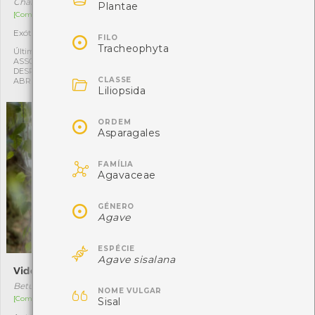

Chamaecyparis pisifera f. aurea
Brachychiton acerifolius
Plantae
[Comum]
[Comum]
Exótica
Exótica
1
1

FILO
Tracheophyta
Última observação por:
Última observação por:
ASSOCIAÇÃO CULTURAL E
ASSOCIAÇÃO CULTURAL E
DESPORTIVA CAPITÃES DE
DESPORTIVA CAPITÃES DE

CLASSE
ABRIL
ABRIL
Liliopsida

ORDEM
Asparagales

FAMÍLIA
Agavaceae

GÉNERO
Agave

ESPÉCIE
Agave sisalana
Vidoeiro
Castanheiro-da-Índia
Betula celtiberica
Aesculus hippocastanum

NOME VULGAR
[Comum]
[Comum]
Sisal