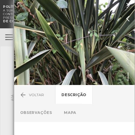

POLÍTICA DE COOKIES
. O CMIA UTILIZA COOKIES PARA MELHORAR

A SUA EXPERIÊNCIA DE NAVEGAÇÃO E PARA FINS ESTATÍSTICOS.
A
CONTINUAÇÃO DA UTILIZAÇÃO DESTE WEBSITE E SERVIÇOS

PRESSUPÕE A ACEITAÇÃO DA UTILIZAÇÃO DE COOKIES.
POLÍTICA
DE COOKIES
BioRegisto
ENTRAR
]
1/1
TERMOS DE UTILIZAÇÃO
GALERIA [
SUBMETER OBSERVAÇÃO
VOLTAR
DESCRIÇÃO
Pesquisa
OBSERVAÇÕES
MAPA