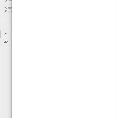
Autóctone
Autóctone
1
2
Última observação por:
Última observação por:
Eduarda Viana
Eduarda Viana
«
1
2
...
44
45
46
47
48
49
50
...
52
53
»