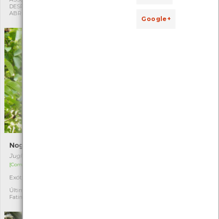
DESPORTIVA CAPITÃES DE
DESPORTIVA CAPITÃES DE
ABRIL
ABRIL
Google+
Nogueira
Carqueja-mansa
Juglans regia
Cakile maritima
[Comum]
[Comum]
Exótica
Autóctone
1
3
Última observação por:
Última observação por:
Fatima Camilo
Fatima Camilo