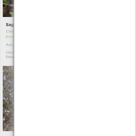
Saganho-mouro
Bifurcaria bifurcata
Cistus salviifolius
Bifurcaria bifurcata
[Comum]
[Comum]
Autóctone
Autóctone
1
2
Última observação por:
Última observação por:
Eduarda Viana
Eduarda Viana