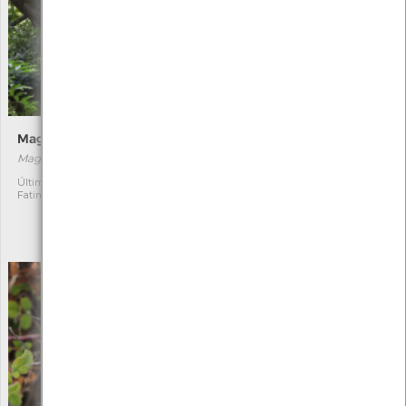
Magnólia-de-flores-grandes
Albízia-de-Constantinopla
Magnolia grandiflora
Albizia julibrissin
[Comum]
Última observação por:
1
Fatima Camilo
Exótica
1
Última observação por:
Fatima Camilo