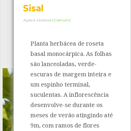
Sisal
Descarregar a app BioRegisto
Agave sisalana
[Comum]
Planta herbácea de roseta
1056
Espécies
4839
Observações
basal monocárpica. As folhas
INANCIAMENTO
são lanceoladas, verde-
escuras de margem inteira e
um espinho terminal,
suculentas. A inflorescência
desenvolve-se durante os
meses de verão atingindo até
9m, com ramos de flores