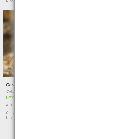
Nicole Viana
Nicole Viana
Caranguejo-eremita
Polvo-comum
Clibanarius erythropus
Octopus vulgaris
[Comum]
[Comum]
Autóctone
Autóctone
3
4
Última observação por:
Última observação por:
Nicole Viana
Nicole Viana