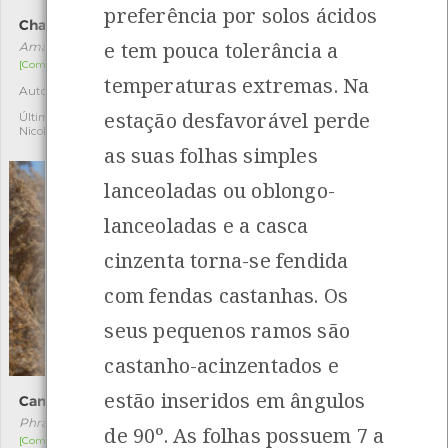
preferência por solos ácidos
Chapéu-da-morte
Amieiro
e tem pouca tolerância a
Amanita phalloides
Alnus glutinosa
[Comum]
[Comum]
temperaturas extremas. Na
Autóctone
Autóctone
3
5
estação desfavorável perde
Última observação por:
Última observação por: Maria
Nicole Viana
Leonor Silva
as suas folhas simples
lanceoladas ou oblongo-
lanceoladas e a casca
cinzenta torna-se fendida
com fendas castanhas. Os
seus pequenos ramos são
castanho-acinzentados e
estão inseridos em ângulos
Caniço
Salgueiro-preto
Phragmites australis
Salix atrocinerea
de 90º. As folhas possuem 7 a
[Comum]
[Comum]