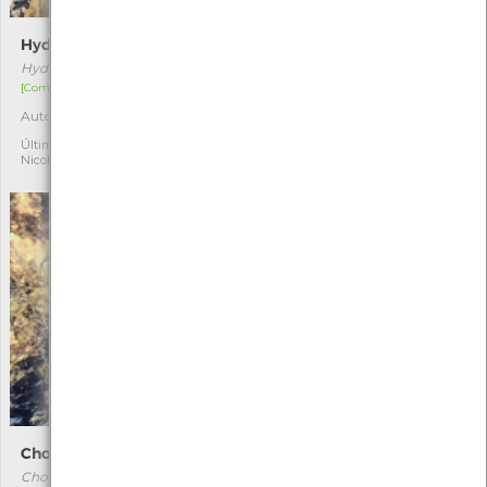
Hydropunctaria maura
Littorina obtusata littoralis
Hydropunctaria maura
Littorina obtusata littoralis
[Comum]
[Comum]
Autóctone
Autóctone
2
3
Última observação por:
Última observação por:
Nicole Viana
Nicole Viana
Chondria coerulescens
Pelvetia canaliculata
Chondria coerulescens
Pelvetia canaliculata