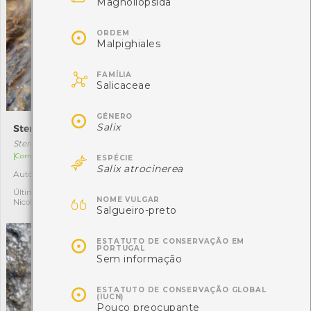
Magnoliopsida

ORDEM
Malpighiales

FAMÍLIA
Salicaceae

GÉNERO
Salix
Steromphala umbilicalis
Ouriço-do-mar
Steromphala umbilicalis
Paracentrotus lividus

[Comum]
[Comum]
ESPÉCIE
Salix atrocinerea
Autóctone
Autóctone
2
4
Última observação por:
Última observação por:

NOME VULGAR
Nicole Viana
Nicole Viana
Salgueiro-preto

ESTATUTO DE CONSERVAÇÃO EM
PORTUGAL
Sem informação

ESTATUTO DE CONSERVAÇÃO GLOBAL
(IUCN)
Pouco preocupante