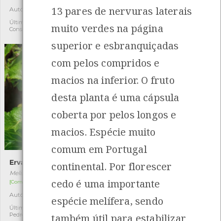
13 pares de nervuras laterais
Autóctone
Autóctone
4
4
Última observação por:
Última observação por:
muito verdes na página
Constança
Constança
superior e esbranquiçadas
com pelos compridos e
macios na inferior. O fruto
desta planta é uma cápsula
coberta por pelos longos e
macios. Espécie muito
comum em Portugal
Erva-cidreira
Carvalho-galego
continental. Por florescer
Melissa officinalis
Quercus orocantabrica
cedo é uma importante
[Comum]
[Comum]
Autóctone
Autóctone
2
14
espécie melífera, sendo
Última observação por: João
Última observação por: Maria
Pedro Fernandes
Leonor Silva
também útil para estabilizar