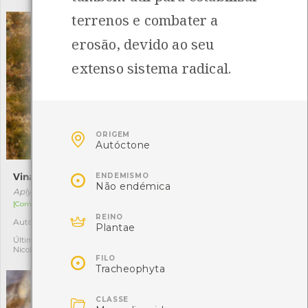
terrenos e combater a
erosão, devido ao seu
extenso sistema radical.

ORIGEM
Autóctone

Vinagreira
Lapa-comum
ENDEMISMO
Não endémica
Aplysia depilans
Patella vulgata
[Comum]
[Comum]

REINO
Autóctone
Autóctone
3
2
Plantae
Última observação por:
Última observação por:
Nicole Viana
Nicole Viana

FILO
Tracheophyta

CLASSE