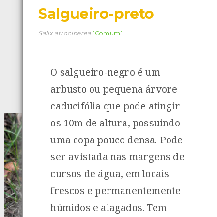
Salgueiro-preto
Descarregar a app BioRegisto
Salix atrocinerea
[Comum]
O salgueiro-negro é um
1056
Espécies
4839
Observações
arbusto ou pequena árvore
INANCIAMENTO
caducifólia que pode atingir
os 10m de altura, possuindo
uma copa pouco densa. Pode
ser avistada nas margens de
cursos de água, em locais
frescos e permanentemente
húmidos e alagados. Tem