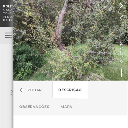

POLÍTICA DE COOKIES
. O CMIA UTILIZA COOKIES PARA MELHORAR

A SUA EXPERIÊNCIA DE NAVEGAÇÃO E PARA FINS ESTATÍSTICOS.
A
CONTINUAÇÃO DA UTILIZAÇÃO DESTE WEBSITE E SERVIÇOS

PRESSUPÕE A ACEITAÇÃO DA UTILIZAÇÃO DE COOKIES.
POLÍTICA
DE COOKIES
BioRegisto
ENTRAR
]
1/1
TERMOS DE UTILIZAÇÃO
GALERIA [
SUBMETER OBSERVAÇÃO
VOLTAR
DESCRIÇÃO
Pesquisa
OBSERVAÇÕES
MAPA