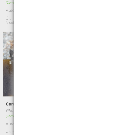
[Comum]
[Comum]
Autóctone
Autóctone
3
4
Última observação por:
Última observação por:
Nicole Viana
Nicole Viana
Caramujo
Corallina officinalis
Phorcus lineatus
Corallina officinalis
[Comum]
[Comum]
Autóctone
Autóctone
4
3
Última observação por:
Última observação por: