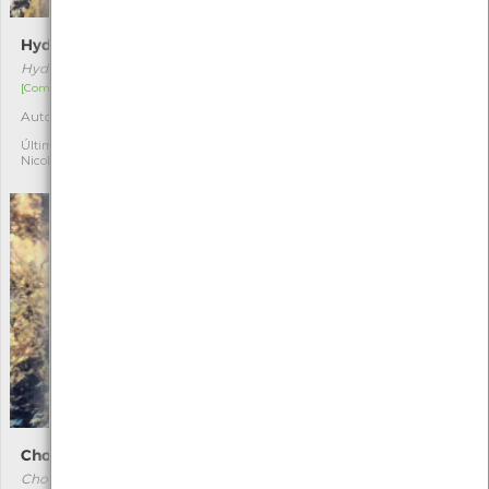
Hydropunctaria maura
Littorina obtusata littoralis
Hydropunctaria maura
Littorina obtusata littoralis
[Comum]
[Comum]
Autóctone
Autóctone
2
3
Última observação por:
Última observação por:
Nicole Viana
Nicole Viana
Chondria coerulescens
Pelvetia canaliculata
Chondria coerulescens
Pelvetia canaliculata