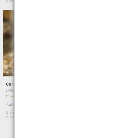
Nicole Viana
Nicole Viana
Caranguejo-eremita
Polvo-comum
Clibanarius erythropus
Octopus vulgaris
[Comum]
[Comum]
Autóctone
Autóctone
3
4
Última observação por:
Última observação por:
Nicole Viana
Nicole Viana