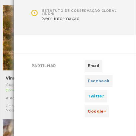

ESTATUTO DE CONSERVAÇÃO GLOBAL
(IUCN)
Sem informação
PARTILHAR
Email
Vinagreira
Lapa-comum
Facebook
Aplysia depilans
Patella vulgata
[Comum]
[Comum]
Twitter
Autóctone
Autóctone
3
2
Última observação por:
Última observação por:
Nicole Viana
Nicole Viana
Google+