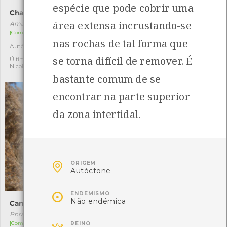
espécie que pode cobrir uma
Chapéu-da-morte
Amieiro
área extensa incrustando-se
Amanita phalloides
Alnus glutinosa
[Comum]
[Comum]
nas rochas de tal forma que
Autóctone
Autóctone
3
5
se torna difícil de remover. É
Última observação por:
Última observação por: Maria
Nicole Viana
Leonor Silva
bastante comum de se
encontrar na parte superior
da zona intertidal.

ORIGEM
Autóctone

ENDEMISMO
Não endémica
Caniço
Salgueiro-preto
Phragmites australis
Salix atrocinerea
[Comum]
[Comum]
REINO