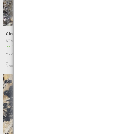
Cingula trifasciata
Desmarestia ligulata
Cingula trifasciata
Desmarestia ligulata
[Comum]
[Comum]
Autóctone
Autóctone
1
1
Última observação por:
Última observação por:
Nicole Viana
Nicole Viana