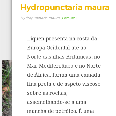
Hydropunctaria maura
Descarregar a app BioRegisto
Hydropunctaria maura
[Comum]
Líquen presenta na costa da
1056
Espécies
4839
Observações
Europa Ocidental até ao
INANCIAMENTO
Norte das ilhas Britânicas, no
Mar Mediterrâneo e no Norte
de África, forma uma camada
fina preta e de aspeto viscoso
sobre as rochas,
assemelhando-se a uma
mancha de petróleo. É uma