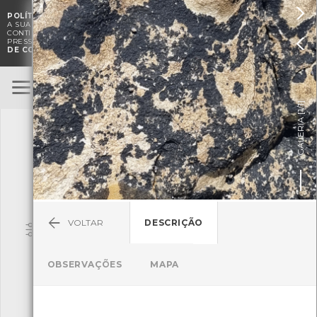

POLÍTICA DE COOKIES
. O CMIA UTILIZA COOKIES PARA MELHORAR

A SUA EXPERIÊNCIA DE NAVEGAÇÃO E PARA FINS ESTATÍSTICOS.
A
CONTINUAÇÃO DA UTILIZAÇÃO DESTE WEBSITE E SERVIÇOS

PRESSUPÕE A ACEITAÇÃO DA UTILIZAÇÃO DE COOKIES.
POLÍTICA
DE COOKIES
BioRegisto
ENTRAR
]
1/1
TERMOS DE UTILIZAÇÃO
GALERIA [
SUBMETER OBSERVAÇÃO
VOLTAR
DESCRIÇÃO
Pesquisa
OBSERVAÇÕES
MAPA