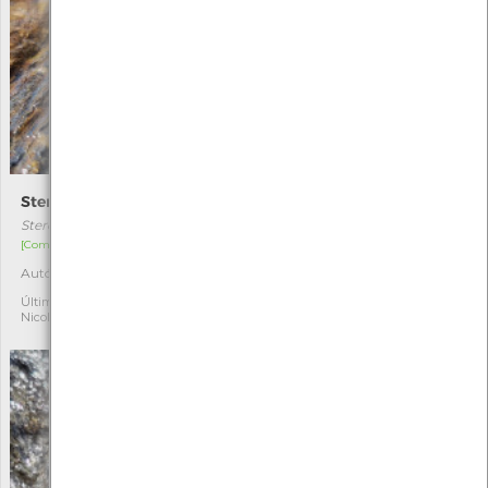
Steromphala umbilicalis
Ouriço-do-mar
Steromphala umbilicalis
Paracentrotus lividus
[Comum]
[Comum]
Autóctone
Autóctone
2
4
Última observação por:
Última observação por:
Nicole Viana
Nicole Viana