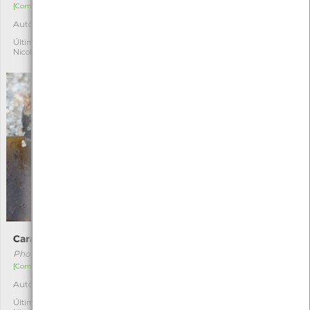
[Comum]
[Comum]
Autóctone
Autóctone
3
4
Última observação por:
Última observação por:
Nicole Viana
Nicole Viana
Caramujo
Corallina officinalis
Phorcus lineatus
Corallina officinalis
[Comum]
[Comum]
Autóctone
Autóctone
4
3
Última observação por:
Última observação por: