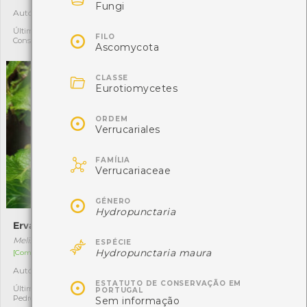

Fungi
Autóctone
Autóctone
4
4
Última observação por:
Última observação por:

FILO
Constança
Constança
Ascomycota

CLASSE
Eurotiomycetes

ORDEM
Verrucariales

FAMÍLIA
Verrucariaceae

GÉNERO
Hydropunctaria
Erva-cidreira
Carvalho-galego

Melissa officinalis
Quercus orocantabrica
ESPÉCIE
Hydropunctaria maura
[Comum]
[Comum]
Autóctone
Autóctone
2
14

ESTATUTO DE CONSERVAÇÃO EM
Última observação por: João
Última observação por: Maria
PORTUGAL
Pedro Fernandes
Leonor Silva
Sem informação