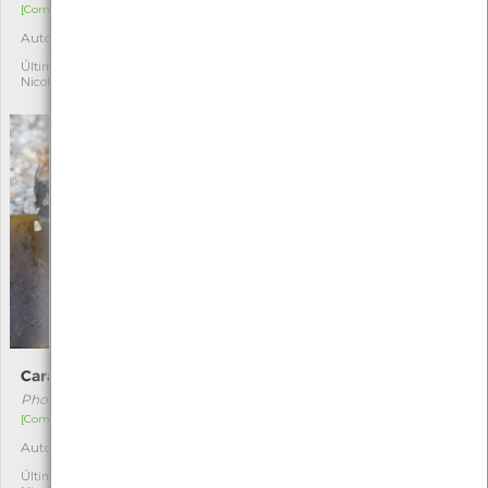
[Comum]
[Comum]
Autóctone
Autóctone
3
4
Última observação por:
Última observação por:
Nicole Viana
Nicole Viana
Caramujo
Corallina officinalis
Phorcus lineatus
Corallina officinalis
[Comum]
[Comum]
Autóctone
Autóctone
4
3
Última observação por:
Última observação por: