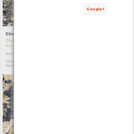
Google+
Cingula trifasciata
Desmarestia ligulata
Cingula trifasciata
Desmarestia ligulata
[Comum]
[Comum]
Autóctone
Autóctone
1
1
Última observação por:
Última observação por:
Nicole Viana
Nicole Viana