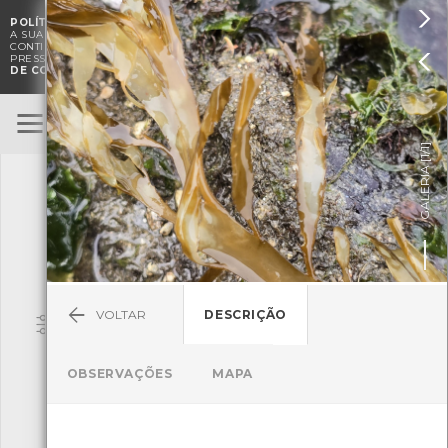

POLÍTICA DE COOKIES
. O CMIA UTILIZA COOKIES PARA MELHORAR

A SUA EXPERIÊNCIA DE NAVEGAÇÃO E PARA FINS ESTATÍSTICOS.
A
CONTINUAÇÃO DA UTILIZAÇÃO DESTE WEBSITE E SERVIÇOS

PRESSUPÕE A ACEITAÇÃO DA UTILIZAÇÃO DE COOKIES.
POLÍTICA
DE COOKIES
BioRegisto
ENTRAR
]
1/1
TERMOS DE UTILIZAÇÃO
GALERIA [
SUBMETER OBSERVAÇÃO
VOLTAR
DESCRIÇÃO
Pesquisa
OBSERVAÇÕES
MAPA