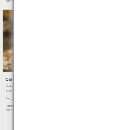
Nicole Viana
Nicole Viana
Caranguejo-eremita
Polvo-comum
Clibanarius erythropus
Octopus vulgaris
[Comum]
[Comum]
Autóctone
Autóctone
3
4
Última observação por:
Última observação por:
Nicole Viana
Nicole Viana