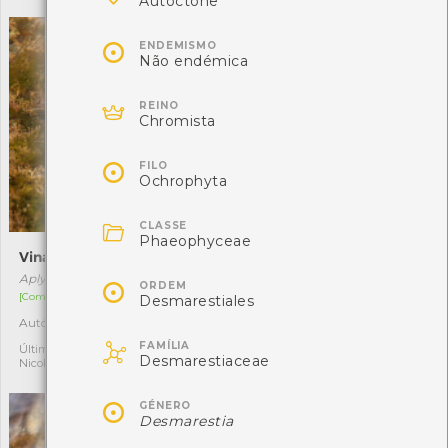
Autóctone

ENDEMISMO
Não endémica

REINO
Chromista

FILO
Ochrophyta

CLASSE
Phaeophyceae
Vinagreira
Lapa-comum
Aplysia depilans
Patella vulgata

ORDEM
[Comum]
[Comum]
Desmarestiales
Autóctone
Autóctone
3
2

FAMÍLIA
Última observação por:
Última observação por:
Desmarestiaceae
Nicole Viana
Nicole Viana

GÉNERO
Desmarestia