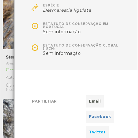

ESPÉCIE
Desmarestia ligulata

ESTATUTO DE CONSERVAÇÃO EM
PORTUGAL
Sem informação

ESTATUTO DE CONSERVAÇÃO GLOBAL
(IUCN)
Sem informação
Steromphala umbilicalis
Ouriço-do-mar
Steromphala umbilicalis
Paracentrotus lividus
[Comum]
[Comum]
Autóctone
Autóctone
2
4
Última observação por:
Última observação por:
Nicole Viana
Nicole Viana
PARTILHAR
Email
Facebook
Twitter