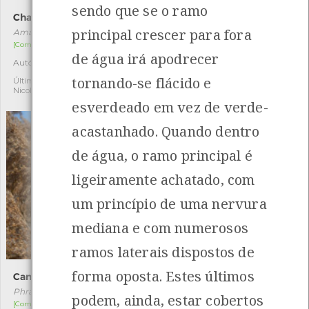
sendo que se o ramo
Chapéu-da-morte
Amieiro
principal crescer para fora
Amanita phalloides
Alnus glutinosa
[Comum]
[Comum]
de água irá apodrecer
Autóctone
Autóctone
3
5
tornando-se flácido e
Última observação por:
Última observação por: Maria
Nicole Viana
Leonor Silva
esverdeado em vez de verde-
acastanhado. Quando dentro
de água, o ramo principal é
ligeiramente achatado, com
um princípio de uma nervura
mediana e com numerosos
ramos laterais dispostos de
forma oposta. Estes últimos
Caniço
Salgueiro-preto
Phragmites australis
Salix atrocinerea
podem, ainda, estar cobertos
[Comum]
[Comum]