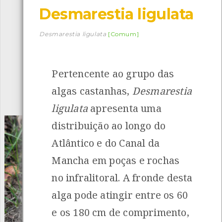
Desmarestia ligulata
Descarregar a app BioRegisto
Desmarestia ligulata
[Comum]
Pertencente ao grupo das
1056
Espécies
4837
Observações
algas castanhas,
Desmarestia
INANCIAMENTO
ligulata
apresenta uma
distribuição ao longo do
Atlântico e do Canal da
Mancha em poças e rochas
no infralitoral. A fronde desta
alga pode atingir entre os 60
e os 180 cm de comprimento,