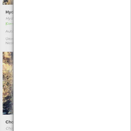
Hydropunctaria maura
Littorina obtusata littoralis
Hydropunctaria maura
Littorina obtusata littoralis
[Comum]
[Comum]
Autóctone
Autóctone
2
3
Última observação por:
Última observação por:
Nicole Viana
Nicole Viana
Chondria coerulescens
Pelvetia canaliculata
Chondria coerulescens
Pelvetia canaliculata