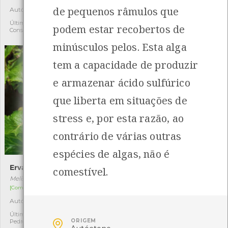
de pequenos râmulos que
Autóctone
Autóctone
4
4
Última observação por:
Última observação por:
podem estar recobertos de
Constança
Constança
minúsculos pelos. Esta alga
tem a capacidade de produzir
e armazenar ácido sulfúrico
que liberta em situações de
stress e, por esta razão, ao
contrário de várias outras
espécies de algas, não é
Erva-cidreira
Carvalho-galego
comestível.
Melissa officinalis
Quercus orocantabrica
[Comum]
[Comum]
Autóctone
Autóctone
2
14
Última observação por: João
Última observação por: Maria

ORIGEM
Pedro Fernandes
Leonor Silva