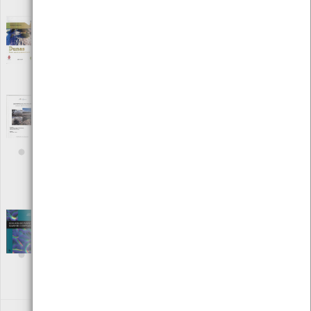
ISBN: 978-972-98791-6-6
Dunas, mais do que montes de areia
[Edições
Ambiente]
Editora: Câmara Municipal de Viana do Castelo
Autor: Centro de Monitorização e Interpretação Ambiental
Local: Centro de recursos CMIA
Ecologia das águas costeiras -
Equinodermes da zona intertidal rochosa
[Teses e estudos]
Editora: Centro de Monitorização e Interpretação Ambiental de
Viana do Castelo
Autor: Almerinda Maria Marques, Ângela Fernanda Vaz e Carla
Cristina Mateus
Local: Centro de recursos CMIA
Ecologia do plâncton marinho e esturino
[Livros]
Editora: Edições Afrontamento
Autor: Pedro Zé, Ulisses Azeiteiro e Fernando Morgado
Local: Centro de recursos CMIA
ISBN: 972-36-0749-2