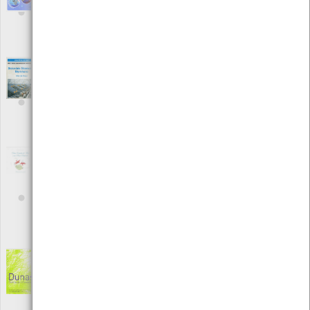
Editora: Formatoverde
Autor: Alunos de várias escolas básicas
Local: Centro de Documentação de Mar
ISBN: 978-989-8320-21-6
Dicionário Técnico de Marinharia - Artes de
Pesca
[Livros]
Editora: Ministério do Mar/ EMCP
Autor: José Alves Correia, Manuel Pinto Machado e Nicolau
Veríssimo
Local: Centro de Documentação do Mar
Duas estrelas do mar e um peixe prateado
(uma história de amizade)
[Livros]
Editora: Associação de Amigos do Gabinete Coordenador de
Educação Artística
Autor: Francisco Fernandes
Local: Centro de Documentação do Mar
ISBN: 972-8152-57-4
Dunas – Conhecer e conservar
[Livros]
Editora: Parque Biológico de Gaia
Autor: Parque Biológico de V. N. de Gaia
Local: Centro de Recursos do CMIA